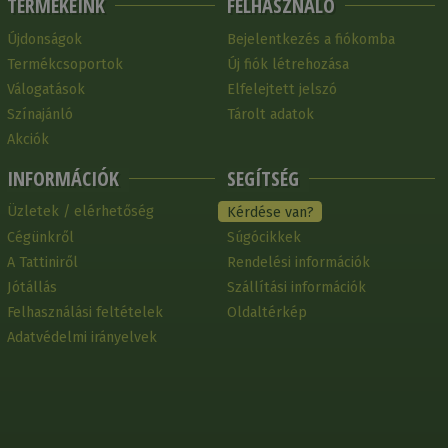
TERMÉKEINK
FELHASZNÁLÓ
Újdonságok
Bejelentkezés a fiókomba
Termékcsoportok
Új fiók létrehozása
Válogatások
Elfelejtett jelszó
Színajánló
Tárolt adatok
Akciók
INFORMÁCIÓK
SEGÍTSÉG
Üzletek / elérhetőség
Kérdése van?
Cégünkről
Súgócikkek
A Tattiniről
Rendelési információk
Jótállás
Szállítási információk
Felhasználási feltételek
Oldaltérkép
Adatvédelmi irányelvek