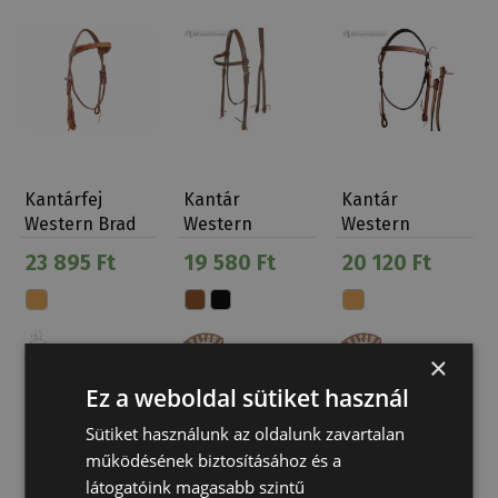
Kantárfej
Kantár
Kantár
Western Brad
Western
Western
Ren's
Natowa Bőr
Natowa +Szár
23 895 Ft
19 580 Ft
20 120 Ft
Virágdísze…
Fülrózsa
141
×
Ez a weboldal sütiket használ
Sütiket használunk az oldalunk zavartalan
működésének biztosításához és a
látogatóink magasabb szintű