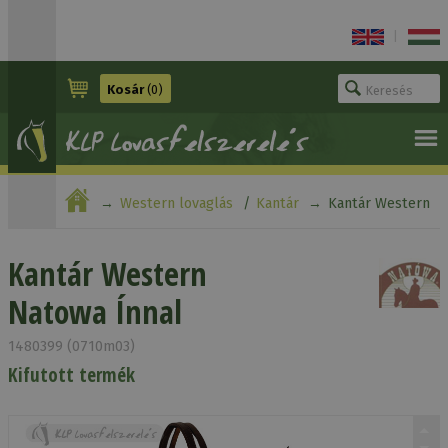
|
Kosár
(0)
Western lovaglás
Kantár
Kantár Western
Natowa Ínnal
Kantár Western
Natowa Ínnal
1480399 (0710m03)
Kifutott termék