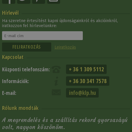
Hírlevél
Ha szeretne értesítést kapni újdonságainkról és akcióinkról,
iratkozzon fel hírlevelünkre:
Leiratkozás
Kapcsolat
+ 36 1 309 5112
Központi telefonszám:
+ 36 30 341 7578
Információk:
info@klp.hu
E-mail:
Rólunk mondták
A megrendelés és a szállítás rekord gyorsaságú
volt, nagyon köszönöm.