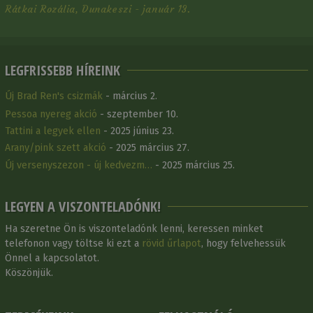
Rátkai Rozália, Dunakeszi - január 13.
LEGFRISSEBB HÍREINK
Új Brad Ren's csizmák
- március 2.
Pessoa nyereg akció
- szeptember 10.
Tattini a legyek ellen
- 2025 június 23.
Arany/pink szett akció
- 2025 március 27.
Új versenyszezon - új kedvezm…
- 2025 március 25.
LEGYEN A VISZONTELADÓNK!
Ha szeretne Ön is viszonteladónk lenni, keressen minket
telefonon vagy töltse ki ezt a
rövid űrlapot
, hogy felvehessük
Önnel a kapcsolatot.
Köszönjük.