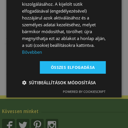
kiszolgálásához. A kijelölt sütik
elfogadásával (engedélyezésével)
hozzájárul azok aktiválásához és a
személyes adatai kezeléséhez, melyet
bármikor módosíthat, törölhet: újra
L-Pro West
Kantárfej
Kantárfej
megnyithatja ezt az ablakot a honlap alján,
Western
Western Brad
Western Brad
a süti (cookie) beállításokra kattintva.
Kantár
Ren's Cikk-
Ren's 1 Füles
24 900 Ft
14 990 Ft
17 420 Ft
Bővebben
Nashville
Cakk …
Ko…
ÖSSZES ELFOGADÁSA
SÜTIBEÁLLÍTÁSOK MÓDOSÍTÁSA
POWERED BY COOKIESCRIPT
Kövessen minket