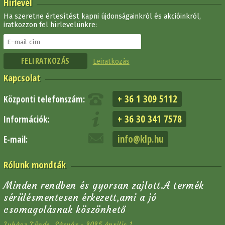
Hírlevél
Ha szeretne értesítést kapni újdonságainkról és akcióinkról,
iratkozzon fel hírlevelünkre:
Leiratkozás
Kapcsolat
+ 36 1 309 5112
Központi telefonszám:
+ 36 30 341 7578
Információk:
info@klp.hu
E-mail:
Rólunk mondták
Minden rendben és gyorsan zajlott.A termék
sérülésmentesen érkezett,ami a jó
csomagolásnak köszönhető
Juhász Tünde, Sárvár - 2025 április 1.