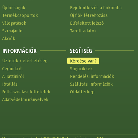
Újdonságok
Bejelentkezés a fiókomba
Termékcsoportok
Új fiók létrehozása
Válogatások
Elfelejtett jelszó
Színajánló
Tárolt adatok
Akciók
INFORMÁCIÓK
SEGÍTSÉG
Üzletek / elérhetőség
Kérdése van?
Cégünkről
Súgócikkek
A Tattiniről
Rendelési információk
Jótállás
Szállítási információk
Felhasználási feltételek
Oldaltérkép
Adatvédelmi irányelvek