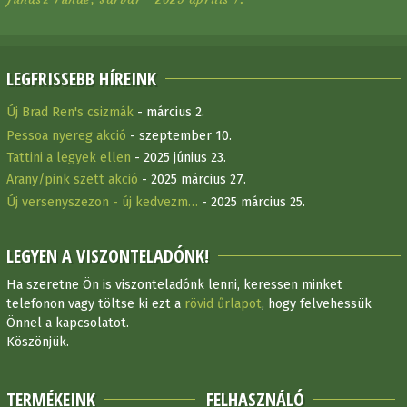
LEGFRISSEBB HÍREINK
Új Brad Ren's csizmák
- március 2.
Pessoa nyereg akció
- szeptember 10.
Tattini a legyek ellen
- 2025 június 23.
Arany/pink szett akció
- 2025 március 27.
Új versenyszezon - új kedvezm…
- 2025 március 25.
LEGYEN A VISZONTELADÓNK!
Ha szeretne Ön is viszonteladónk lenni, keressen minket
telefonon vagy töltse ki ezt a
rövid űrlapot
, hogy felvehessük
Önnel a kapcsolatot.
Köszönjük.
TERMÉKEINK
FELHASZNÁLÓ