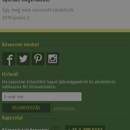
Egy meg nem nevezett vásárlónk
2019 június 3.
Kövessen minket
Hírlevél
Ha szeretne értesítést kapni újdonságainkról és akcióinkról,
iratkozzon fel hírlevelünkre:
Leiratkozás
Kapcsolat
+ 36 1 309 5112