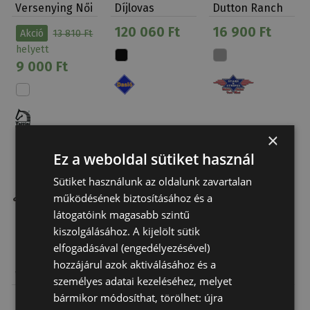
Versenying Női
Díjlovas
Dutton Ranch
Hosszú Ujj
Szintetikus
Yellow…
120 060 Ft
16 900 Ft
Akció
13 810 Ft
Tattini
Daslö Cseré…
helyett
9 000 Ft
×
Ez a weboldal sütiket használ
Felfüggesztve
Csak rendelésre
Sütiket használunk az oldalunk zavartalan
működésének biztosításához és a
látogatóink magasabb szintű
kiszolgálásához. A kijelölt sütik
elfogadásával (engedélyezésével)
Kalap
Stars & Stripes
Kalap Western
hozzájárul azok aktiválásához és a
Westernhez
Dutton Ranch
Gyapjú
személyes adatai kezeléséhez, melyet
Lekötőzsinór
Yellow…
bármikor módosíthat, törölhet: újra
1 210 Ft
16 900 Ft
27 900 Ft