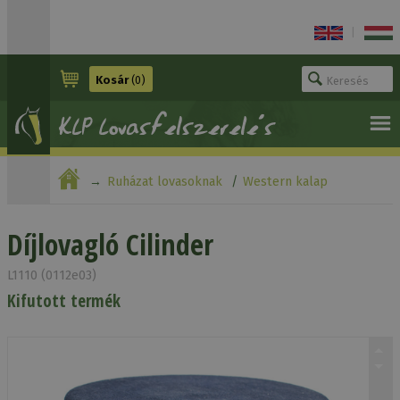
|
Kosár
(0)
Ruházat lovasoknak
Western kalap
Díjlovagló Cilinder
Díjlovagló Cilinder
L1110 (0112e03)
Kifutott termék