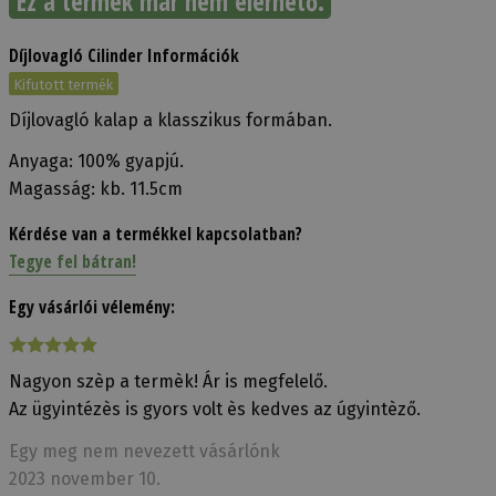
Ez a termék már nem elérhető.
Díjlovagló Cilinder Információk
Kifutott termék
Díjlovagló kalap a klasszikus formában.
Anyaga: 100% gyapjú.
Magasság: kb. 11.5cm
Kérdése van a termékkel kapcsolatban?
Tegye fel bátran!
Egy vásárlói vélemény:
Nagyon szèp a termèk! Ár is megfelelő.
Az ügyintézès is gyors volt ès kedves az úgyintèző.
Egy meg nem nevezett vásárlónk
2023 november 10.