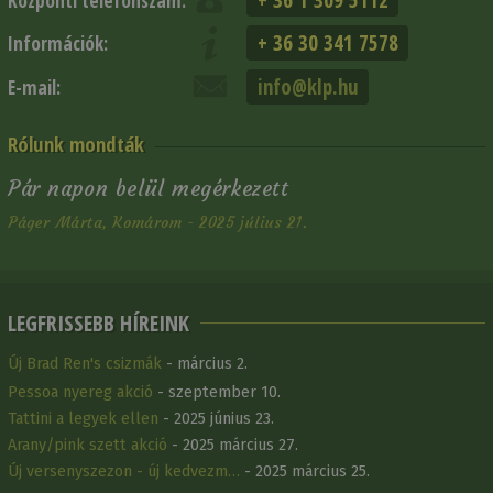
Központi telefonszám:
+ 36 30 341 7578
Információk:
info@klp.hu
E-mail:
Rólunk mondták
Pár napon belül megérkezett
Páger Márta, Komárom - 2025 július 21.
LEGFRISSEBB HÍREINK
Új Brad Ren's csizmák
- március 2.
Pessoa nyereg akció
- szeptember 10.
Tattini a legyek ellen
- 2025 június 23.
Arany/pink szett akció
- 2025 március 27.
Új versenyszezon - új kedvezm…
- 2025 március 25.