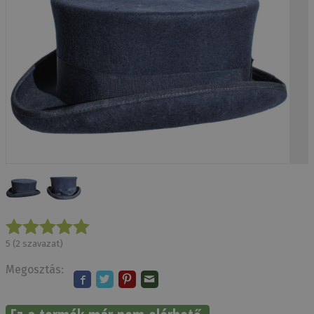
5
(
2
szavazat)
Megosztás: