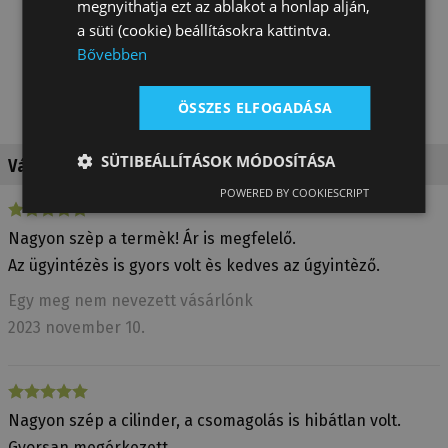
megnyithatja ezt az ablakot a honlap alján,
a süti (cookie) beállításokra kattintva.
Bővebben
ÖSSZES ELFOGADÁSA
SÜTIBEÁLLÍTÁSOK MÓDOSÍTÁSA
Vásárlói vélemények a termékről
POWERED BY COOKIESCRIPT
Nagyon szèp a termèk! Ár is megfelelő.
Az ügyintézès is gyors volt ès kedves az úgyintèző.
Egy meg nem nevezett vásárlónk
2023 november 10.
Nagyon szép a cilinder, a csomagolás is hibátlan volt.
Gyorsan megérkezett.