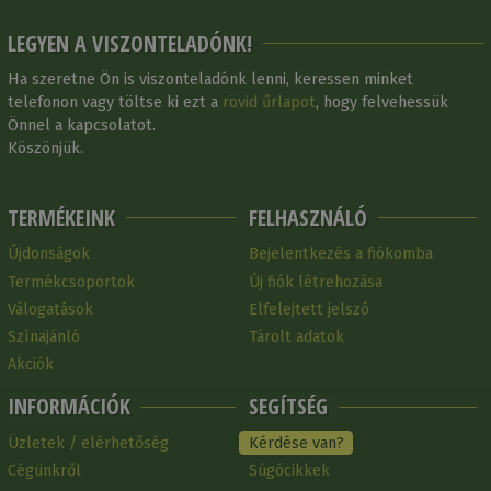
LEGYEN A VISZONTELADÓNK!
Ha szeretne Ön is viszonteladónk lenni, keressen minket
telefonon vagy töltse ki ezt a
rövid űrlapot
, hogy felvehessük
Önnel a kapcsolatot.
Köszönjük.
TERMÉKEINK
FELHASZNÁLÓ
Újdonságok
Bejelentkezés a fiókomba
Termékcsoportok
Új fiók létrehozása
Válogatások
Elfelejtett jelszó
Színajánló
Tárolt adatok
Akciók
INFORMÁCIÓK
SEGÍTSÉG
Üzletek / elérhetőség
Kérdése van?
Cégünkről
Súgócikkek