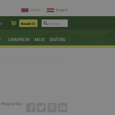
English
|
Magyar
ió
Kosár
(0)
LOVASPÁLYA
AKCIÓ
SEGÍTSÉG
Megosztás: