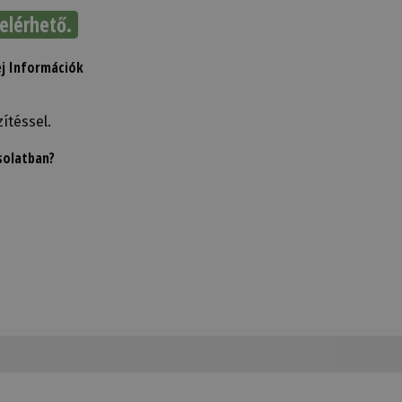
elérhető.
j Információk
zítéssel.
solatban?