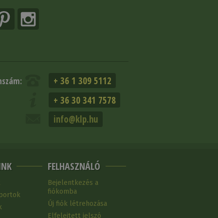
+ 36 1 309 5112
nszám:
+ 36 30 341 7578
info@klp.hu
INK
FELHASZNÁLÓ
k
Bejelentkezés a
fiókomba
portok
Új fiók létrehozása
k
Elfelejtett jelszó