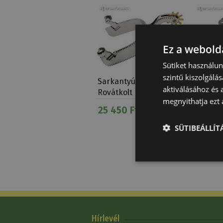
Ez a webolda
Sütiket használu
szintű kiszolgálás
Sarkantyú Western
Sarkant
aktiválásához és 
Rovátkolt
Derely
megnyithatja ezt a
25 450 Ft
24 98
SÜTIBEÁLLÍ
Hírlevél