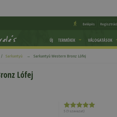
Belépés
Regisztrác
ÚJ
TERMÉKEK
VÁLOGATÁSOK
Sarkantyú
Sarkantyú Western Bronz Lófej
ronz Lófej
5
(
1
szavazat)