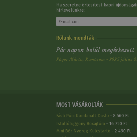
Ha szeretne értesítést kapni újdonságain
hírlevelünkre:
Sarkantyúszíj Western
Rólunk mondták
Díszített
9 350 Ft
Pár napon belül megérkezett
Páger Márta, Komárom - 2025 július 2
MOST VÁSÁROLTÁK
Fásli Póni Kombinált Daslö
- 8 560 Ft
Istállófüggöny Boxajtóra
- 16 720 Ft
Mini Bőr Nyereg Kulcstartó
- 2 490 Ft