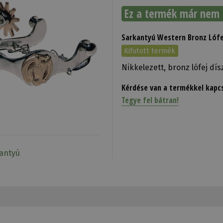
Ez a termék már nem 
Sarkantyú Western Bronz Lófe
Kifutott termék
Nikkelezett, bronz lófej dís
Kérdése van a termékkel kapc
Tegye fel bátran!
kantyú