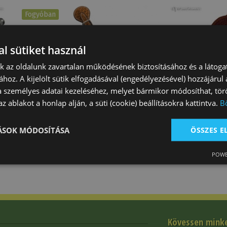
Fogyóban
l sütiket használ
nk az oldalunk zavartalan működésének biztosításához és a látog
ához. A kijelölt sütik elfogadásával (engedélyezésével) hozzájárul
yú Western Kis
Sarkantyúszíj Western
Sarkantyúszíj 
a személyes adatai kezeléséhez, melyet bármikor módosíthat, törö
és
Kosárfonott Ívelt
Kosárfonott
z ablakot a honlap alján, a süti (cookie) beállításokra kattintva.
B
0 Ft
8 550 Ft
7 730 Ft
TÁSOK MÓDOSÍTÁSA
ÖSSZES 
POWE
Kövessen mink