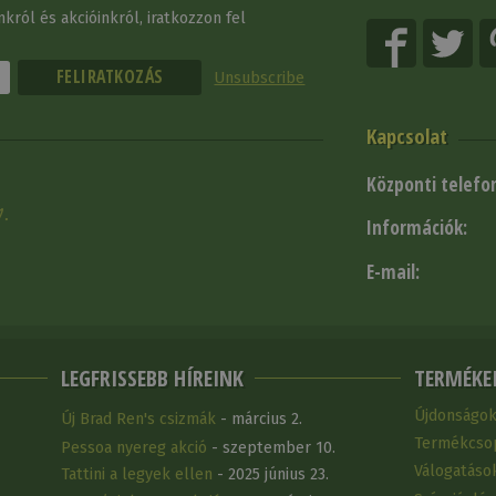
król és akcióinkról, iratkozzon fel
Unsubscribe
Kapcsolat
Központi telefo
1.
Információk:
E-mail:
LEGFRISSEBB HÍREINK
TERMÉKE
Újdonságo
Új Brad Ren's csizmák
- március 2.
Termékcso
Pessoa nyereg akció
- szeptember 10.
Válogatáso
Tattini a legyek ellen
- 2025 június 23.