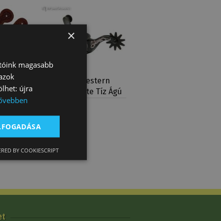
×
atóink magasabb
 azok
Western
Sarkantyú Western
lhet: újra
Reining Fekete Tíz Ágú
ővebben
34 970 Ft
ELFOGADÁSA
RED BY COOKIESCRIPT
et