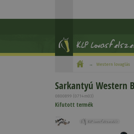
Western lovaglás
Sarkantyú Western B
0800899 (0714m03)
Kifutott termék