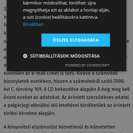
bármikor módosíthat, törölhet: újra
3. Az adatkezelés időtartama, az adatok törlésének
megnyithatja ezt az ablakot a honlap alján,
a süti (cookie) beállításokra kattintva.
határideje: Ha a GDPR 17. cikk (1) bekezdésében foglalt
Bővebben
feltételek valamelyike fennáll, úgy az érintett törlési
kérelméig tart. Az érintett által megadott bármely
ÖSSZES ELFOGADÁSA
személyes adat törléséről az adatkezelő a GDPR 19. cikke
alapján, elektronikus úton tájékoztatja az érintettet. Ha
SÜTIBEÁLLÍTÁSOK MÓDOSÍTÁSA
az érintett törlési kérelme kiterjed az általa megadott e-
mail címre is, akkor az adatkezelő a tájékoztatást
POWERED BY COOKIESCRIPT
követően az e-mail címet is törli. Kivéve a számviteli
bizonylatok esetében, hiszen a számvitelről szóló 2000.
évi C. törvény 169. § (2) bekezdése alapján 8 évig meg kell
őrizni ezeket az adatokat. Az érintett szerződéses adatai
a polgárjogi elévülési idő leteltével törölhetőek az érintett
törlési kérelme alapján.
A könyvviteli elszámolást közvetlenül és közvetetten