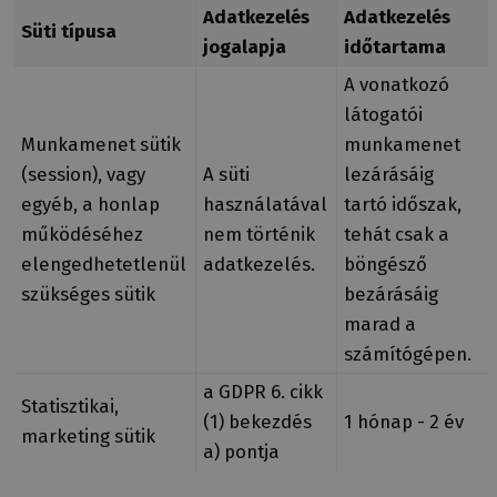
Adatkezelés
Adatkezelés
Süti típusa
jogalapja
időtartama
A vonatkozó
látogatói
Munkamenet sütik
munkamenet
(session), vagy
A süti
lezárásáig
egyéb, a honlap
használatával
tartó időszak,
működéséhez
nem történik
tehát csak a
elengedhetetlenül
adatkezelés.
böngésző
szükséges sütik
bezárásáig
marad a
számítógépen.
a GDPR 6. cikk
Statisztikai,
(1) bekezdés
1 hónap - 2 év
marketing sütik
a) pontja