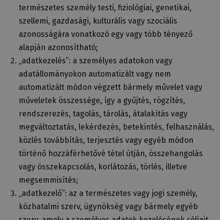
természetes személy testi, fiziológiai, genetikai,
szellemi, gazdasági, kulturális vagy szociális
azonosságára vonatkozó egy vagy több tényező
alapján azonosítható;
„adatkezelés”: a személyes adatokon vagy
adatállományokon automatizált vagy nem
automatizált módon végzett bármely művelet vagy
műveletek összessége, így a gyűjtés, rögzítés,
rendszerezés, tagolás, tárolás, átalakítás vagy
megváltoztatás, lekérdezés, betekintés, felhasználás,
közlés továbbítás, terjesztés vagy egyéb módon
történő hozzáférhetővé tétel útján, összehangolás
vagy összekapcsolás, korlátozás, törlés, illetve
megsemmisítés;
„adatkezelő”: az a természetes vagy jogi személy,
közhatalmi szerv, ügynökség vagy bármely egyéb
szerv, amely a személyes adatok kezelésének céljait