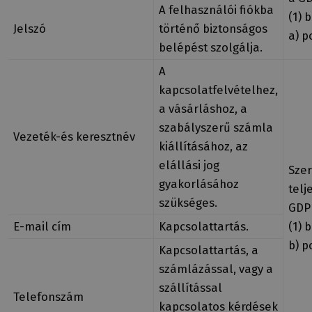
A felhasználói fiókba
(1) 
Jelszó
történő biztonságos
a) p
belépést szolgálja.
A
kapcsolatfelvételhez,
a vásárláshoz, a
szabályszerű számla
Vezeték-és keresztnév
kiállításához, az
elállási jog
Sze
gyakorlásához
telj
szükséges.
GDPR
E-mail cím
Kapcsolattartás.
(1) 
b) p
Kapcsolattartás, a
számlázással, vagy a
szállítással
Telefonszám
kapcsolatos kérdések