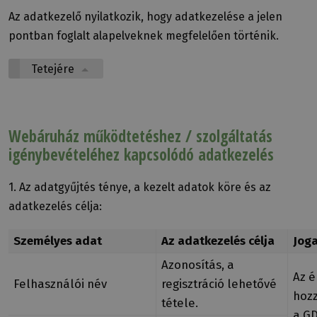
Az adatkezelő nyilatkozik, hogy adatkezelése a jelen
pontban foglalt alapelveknek megfelelően történik.
Tetejére
Webáruház működtetéshez / szolgáltatás
igénybevételéhez kapcsolódó adatkezelés
1. Az adatgyűjtés ténye, a kezelt adatok köre és az
adatkezelés célja:
Személyes adat
Az adatkezelés célja
Jog
Azonosítás, a
Az é
Felhasználói név
regisztráció lehetővé
hozz
tétele.
a GD