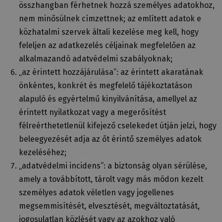
összhangban férhetnek hozzá személyes adatokhoz,
nem minősülnek címzettnek; az említett adatok e
közhatalmi szervek általi kezelése meg kell, hogy
feleljen az adatkezelés céljainak megfelelően az
alkalmazandó adatvédelmi szabályoknak;
„az érintett hozzájárulása”: az érintett akaratának
önkéntes, konkrét és megfelelő tájékoztatáson
alapuló és egyértelmű kinyilvánítása, amellyel az
érintett nyilatkozat vagy a megerősítést
félreérthetetlenül kifejező cselekedet útján jelzi, hogy
beleegyezését adja az őt érintő személyes adatok
kezeléséhez;
„adatvédelmi incidens”: a biztonság olyan sérülése,
amely a továbbított, tárolt vagy más módon kezelt
személyes adatok véletlen vagy jogellenes
megsemmisítését, elvesztését, megváltoztatását,
jogosulatlan közlését vagy az azokhoz való