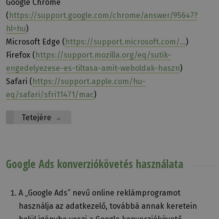
Google Chrome
(
https://support.google.com/chrome/answer/95647?
hl=hu
)
Microsoft Edge (
https://support.microsoft.com/...
)
Firefox (
https://support.mozilla.org/eq/sutik-
engedelyezese-es-tiltasa-amit-weboldak-haszn
)
Safari (
https://support.apple.com/hu-
eq/safari/sfri11471/mac
)
Tetejére
Google Ads konverziókövetés használata
A „Google Ads” nevű online reklámprogramot
használja az adatkezelő, továbbá annak keretein