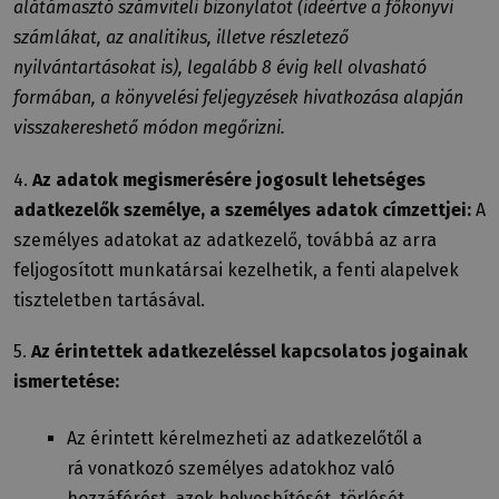
alátámasztó számviteli bizonylatot (ideértve a főkönyvi
számlákat, az analitikus, illetve részletező
nyilvántartásokat is), legalább 8 évig kell olvasható
formában, a könyvelési feljegyzések hivatkozása alapján
visszakereshető módon megőrizni.
4.
Az adatok megismerésére jogosult lehetséges
adatkezelők személye, a személyes adatok címzettjei:
A
személyes adatokat az adatkezelő, továbbá az arra
feljogosított munkatársai kezelhetik, a fenti alapelvek
tiszteletben tartásával.
5.
Az érintettek adatkezeléssel kapcsolatos jogainak
ismertetése:
Az érintett kérelmezheti az adatkezelőtől a
rá vonatkozó személyes adatokhoz való
hozzáférést, azok helyesbítését, törlését