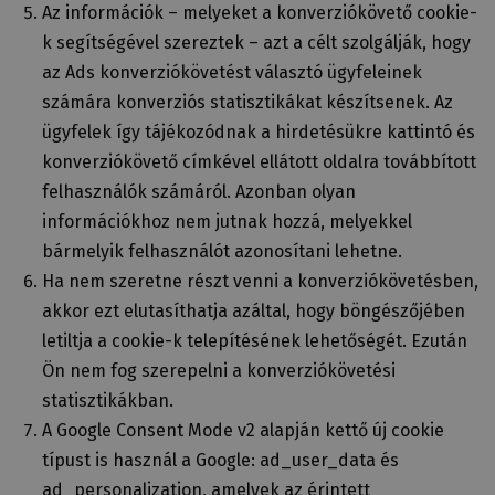
Az információk – melyeket a konverziókövető cookie-
k segítségével szereztek – azt a célt szolgálják, hogy
az Ads konverziókövetést választó ügyfeleinek
számára konverziós statisztikákat készítsenek. Az
ügyfelek így tájékozódnak a hirdetésükre kattintó és
konverziókövető címkével ellátott oldalra továbbított
felhasználók számáról. Azonban olyan
információkhoz nem jutnak hozzá, melyekkel
bármelyik felhasználót azonosítani lehetne.
Ha nem szeretne részt venni a konverziókövetésben,
akkor ezt elutasíthatja azáltal, hogy böngészőjében
letiltja a cookie-k telepítésének lehetőségét. Ezután
Ön nem fog szerepelni a konverziókövetési
statisztikákban.
A Google Consent Mode v2 alapján kettő új cookie
típust is használ a Google: ad_user_data és
ad_personalization, amelyek az érintett