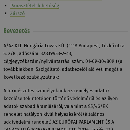
Panasztételi lehetőség
Zárszó
Bevezetés
A/Az KLP Hungária Lovas Kft. (1118 Budapest, Tűzkő utca
5. 2/8 , adószám: 32839953-2-43,
cégjegyzékszám/nyilvántartási szám: 01-09-304809 ) (a
továbbiakban: Szolgáltató, adatkezelő) alá veti magát a
következő szabályzatnak:
A természetes személyeknek a személyes adatok
kezelése tekintetében történő védelméről és az ilyen
adatok szabad áramlásáról, valamint a 95/46/EK
rendelet hatályon kívül helyezéséről (általános
adatvédelmi rendelet) AZ EURÓPAI PARLAMENT ÉS A
TANÁCS (EU) 2016/679 RENDELETE (2016. április 27.)