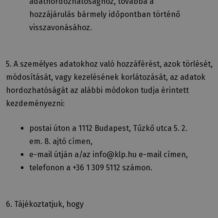
adathordozhatósághoz, továbbá a
hozzájárulás bármely időpontban történő
visszavonásához.
5. A személyes adatokhoz való hozzáférést, azok törlését,
módosítását, vagy kezelésének korlátozását, az adatok
hordozhatóságát az alábbi módokon tudja érintett
kezdeményezni:
postai úton a 1112 Budapest, Tűzkő utca 5. 2.
em. 8. ajtó címen,
e-mail útján a/az info@klp.hu e-mail címen,
telefonon a +36 1 309 5112 számon.
6. Tájékoztatjuk, hogy