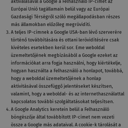
aktiválásával a Google a Felhasználó IP-címét az
Európai Unió tagállamain belül vagy az Európai
Gazdasági Térségről szóló megállapodásban részes
más államokban előzőleg megrövidíti.
A teljes IP-címnek a Google USA-ban lévő szerverére
történő továbbítására és ottani lerövidítésére csak
kivételes esetekben kerül sor. Eme weboldal
üzemeltetőjének megbízásából a Google ezeket az
információkat arra fogja használni, hogy kiértékelje,
hogyan használta a Felhasználó a honlapot, továbbá,
hogy a weboldal üzemeltetőjének a honlap
aktivitásával összefüggő jelentéseket készítsen,
valamint, hogy a weboldal- és az internethasználattal
kapcsolatos további szolgáltatásokat teljesítsen.
A Google Analytics keretein belül a Felhasználó
böngészője által továbbított IP-címet nem vezeti
össze a Google más adataival. A cookie-k tárolását a