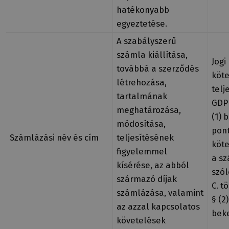
hatékonyabb
egyeztetése.
A szabályszerű
számla kiállítása,
Jogi
továbbá a szerződés
köte
létrehozása,
telj
tartalmának
GDPR
meghatározása,
(1) 
módosítása,
pont
Számlázási név és cím
teljesítésének
köte
figyelemmel
a sz
kísérése, az abból
szól
származó díjak
C. t
számlázása, valamint
§ (2)
az azzal kapcsolatos
bek
követelések