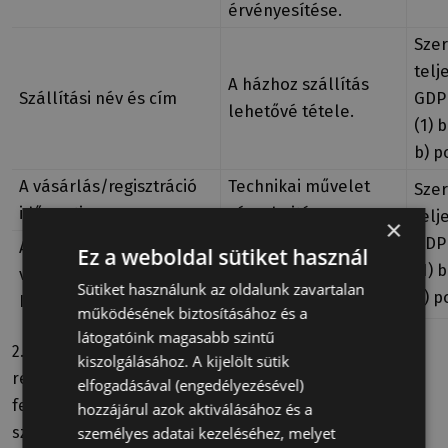
érvényesítése.
Sze
telj
A házhoz szállítás
Szállítási név és cím
GDPR
lehetővé tétele.
(1) 
b) p
A vásárlás/regisztráció
Technikai művelet
Sze
időpontja
végrehajtása.
telj
×
GDPR
A
Ez a weboldal sütiket használ
Technikai művelet
(1) 
vásárlás/regisztrációkori
végrehajtása.
Sütiket használunk az oldalunk zavartalan
b) p
IP cím
működésének biztosításához és a
látogatóink magasabb szintű
2. Az érintettek köre: A webshop weboldalon
kiszolgálásához. A kijelölt sütik
regisztrált/vásárló valamennyi érintett.Sem a
elfogadásával (engedélyezésével)
felhasználónév, sem az e-mail cím esetében nem
hozzájárul azok aktiválásához és a
személyes adatai kezeléséhez, melyet
szükséges, hogy személyes adatot tartalmazzon.