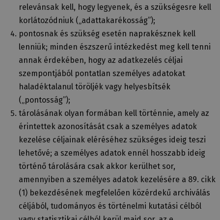
relevánsak kell, hogy legyenek, és a szükségesre kell
korlátozódniuk („adattakarékosság”);
pontosnak és szükség esetén naprakésznek kell
lenniük; minden észszerű intézkedést meg kell tenni
annak érdekében, hogy az adatkezelés céljai
szempontjából pontatlan személyes adatokat
haladéktalanul töröljék vagy helyesbítsék
(„pontosság”);
tárolásának olyan formában kell történnie, amely az
érintettek azonosítását csak a személyes adatok
kezelése céljainak eléréséhez szükséges ideig teszi
lehetővé; a személyes adatok ennél hosszabb ideig
történő tárolására csak akkor kerülhet sor,
amennyiben a személyes adatok kezelésére a 89. cikk
(1) bekezdésének megfelelően közérdekű archiválás
céljából, tudományos és történelmi kutatási célból
vagy statisztikai célból kerül majd sor, az e