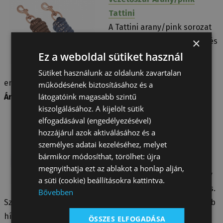
Tattini
A Tattini arany/pink sorozat
×
része. Különleges megjelenés
Ez a weboldal sütiket használ
versenyeken.
Szettben rendelve 20-30 %
Sütiket használunk az oldalunk zavartalan
engedmény - lásd legfrissebb híreink
működésének biztosításához és a
látogatóink magasabb szintű
Ára: 7 510 Ft
kiszolgálásához. A kijelölt sütik
Nyeregalátét Laminált
elfogadásával (engedélyezésével)
hozzájárul azok aktiválásához és a
Arany/pink Tattini
személyes adatai kezeléséhez, melyet
Elegáns, mutatós verseny
bármikor módosíthat, törölhet: újra
alátét díjugratáshoz.
megnyithatja ezt az ablakot a honlap alján,
Többrétegű bélés, dekoratív
a süti (cookie) beállításokra kattintva.
szegés. Kiváló ajándéknak is.
Bővebben
Szettben rendelve 20-30 % engedmény - lásd legfrissebb
híreink
ÖSSZES ELFOGADÁSA