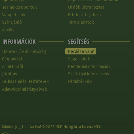
Termékcsoportok
Új fiók létrehozása
Válogatások
Elfelejtett jelszó
Színajánló
Tárolt adatok
Akciók
INFORMÁCIÓK
SEGÍTSÉG
Üzletek / elérhetőség
Kérdése van?
Cégünkről
Súgócikkek
A Tattiniről
Rendelési információk
Jótállás
Szállítási információk
Felhasználási feltételek
Oldaltérkép
Adatvédelmi irányelvek
Minden jog fenntartva! © 2026
KLP Hungária Lovas Kft.
v3.4