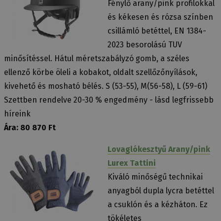
Fénylő arany/pink profilokkal
és kékesen és rózsa színben
csillámló betéttel, EN 1384-
2023 besorolású TUV
minősítéssel. Hátul méretszabályzó gomb, a széles
ellenző körbe öleli a kobakot, oldalt szellőzőnyílások,
kivehető és mosható bélés. S (53-55), M(56-58), L (59-61)
Szettben rendelve 20-30 % engedmény - lásd legfrissebb
híreink
Ára: 80 870 Ft
Lovaglókesztyű Arany/pink
Lurex Tattini
Kiváló minőségű technikai
anyagból dupla lycra betéttel
a csuklón és a kézháton. Ez
tökéletes