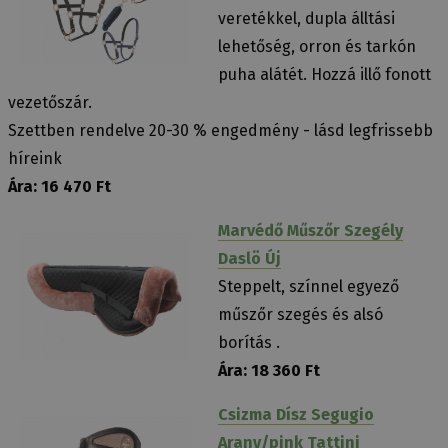
veretékkel, dupla álltási
lehetőség, orron és tarkón
puha alátét. Hozzá illő fonott
vezetőszár.
Szettben rendelve 20-30 % engedmény - lásd legfrissebb
híreink
Ára: 16 470 Ft
Marvédő Műszőr Szegély
Daslö Új
Steppelt, színnel egyező
műszőr szegés és alsó
borítás .
Ára: 18 360 Ft
Csizma Dísz Segugio
Arany/pink Tattini