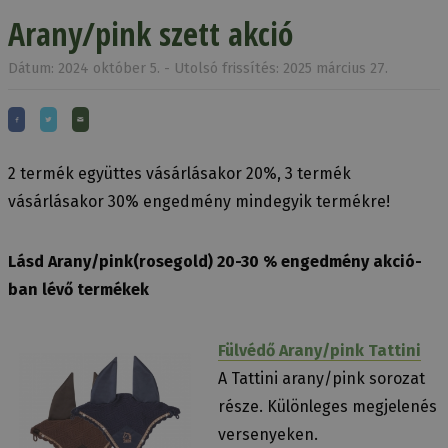
Arany/pink szett akció
Dátum: 2024 október 5. - Utolsó frissítés: 2025 március 27.
2 termék együttes vásárlásakor 20%, 3 termék
vásárlásakor 30% engedmény mindegyik termékre!
Lásd Arany/pink(rosegold) 20-30 % engedmény akció-
ban lévő termékek
Fülvédő Arany/pink Tattini
A Tattini arany/pink sorozat
része. Különleges megjelenés
versenyeken.