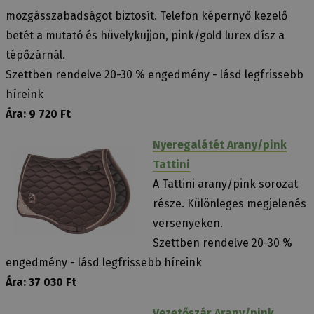
mozgásszabadságot biztosít. Telefon képernyő kezelő
betét a mutató és hüvelykujjon, pink/gold lurex dísz a
tépőzárnál.
Szettben rendelve 20-30 % engedmény - lásd legfrissebb
híreink
Ára: 9 720 Ft
Nyeregalátét Arany/pink
Tattini
A Tattini arany/pink sorozat
része. Különleges megjelenés
versenyeken.
Szettben rendelve 20-30 %
engedmény - lásd legfrissebb híreink
Ára: 37 030 Ft
Vezetőszár Arany/pink