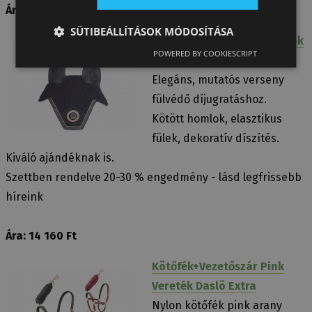
Ára: 32 180 Ft
SÜTIBEÁLLÍTÁSOK MÓDOSÍTÁSA
Fülvédő Laminált Arany/pink
POWERED BY COOKIESCRIPT
Tattini
Elegáns, mutatós verseny
fülvédő díjugratáshoz.
Kötött homlok, elasztikus
fülek, dekoratív díszítés.
Kiváló ajándéknak is.
Szettben rendelve 20-30 % engedmény - lásd legfrissebb
híreink
Ára: 14 160 Ft
Kötőfék+Vezetőszár Pink
Vereték Daslö Extra
Nylon kötőfék pink arany