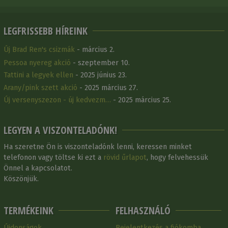
LEGFRISSEBB HÍREINK
Új Brad Ren's csizmák
- március 2.
Pessoa nyereg akció
- szeptember 10.
Tattini a legyek ellen
- 2025 június 23.
Arany/pink szett akció
- 2025 március 27.
Új versenyszezon - új kedvezm…
- 2025 március 25.
LEGYEN A VISZONTELADÓNK!
Ha szeretne Ön is viszonteladónk lenni, keressen minket
telefonon vagy töltse ki ezt a
rövid űrlapot
, hogy felvehessük
Önnel a kapcsolatot.
Köszönjük.
TERMÉKEINK
FELHASZNÁLÓ
Újdonságok
Bejelentkezés a fiókomba