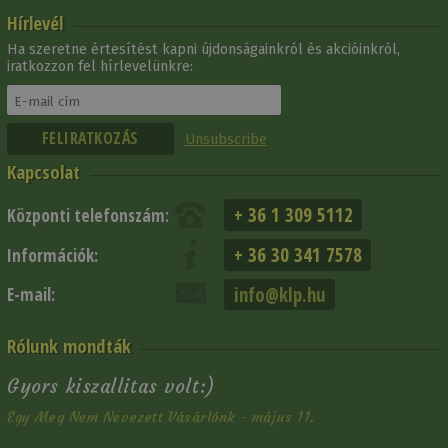
Hírlevél
Ha szeretne értesítést kapni újdonságainkról és akcióinkról,
iratkozzon fel hírlevelünkre:
Unsubscribe
Kapcsolat
+ 36 1 309 5112
Központi telefonszám:
+ 36 30 341 7578
Információk:
info@klp.hu
E-mail:
Rólunk mondták
Gyors kiszallitas volt:)
Egy Meg Nem Nevezett Vásárlónk - május 11.