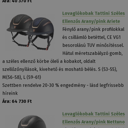
Ára: 40 370 Ft
Lovaglókobak Tattini Széles
Ellenzős Arany/pink Ariete
Fénylő arany/pink profilokkal
és csillámló betéttel, CE VG1
besorolású TUV minősítéssel.
Hátul méretszabályzó gomb,
a széles ellenző körbe öleli a kobakot, oldalt
szellőzőnyílások, kivehető és mosható bélés. S (53-55),
M(56-58), L (59-61)
Szettben rendelve 20-30 % engedmény - lásd legfrissebb
híreink
Ára: 64 730 Ft
Lovaglókobak Tattini Széles
Ellenzős Arany/pink Nettuno