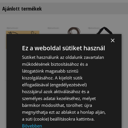
Ajánlott termékek
×
Ez a weboldal sütiket használ
Sütiket használunk az oldalunk zavartalan
működésének biztosításához és a
látogatóink magasabb szintű
Kiképzőszár
Segédszár Bőr
Futószárazó
Elasztikus
Heveder
kiszolgálásához. A kijelölt sütik
Neopren
elfogadásával (engedélyezésével)
5 200 Ft
9 320 Ft
32 840 Ft
hozzájárul azok aktiválásához és a
személyes adatai kezeléséhez, melyet
bármikor módosíthat, törölhet: újra
megnyithatja ezt az ablakot a honlap alján,
a süti (cookie) beállításokra kattintva.
Bővebben