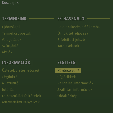
Köszönjük.
TERMÉKEINK
FELHASZNÁLÓ
Újdonságok
Bejelentkezés a fiókomba
Termékcsoportok
Új fiók létrehozása
Válogatások
Elfelejtett jelszó
Színajánló
Tárolt adatok
Akciók
INFORMÁCIÓK
SEGÍTSÉG
Üzletek / elérhetőség
Kérdése van?
Cégünkről
Súgócikkek
A Tattiniről
Rendelési információk
Jótállás
Szállítási információk
Felhasználási feltételek
Oldaltérkép
Adatvédelmi irányelvek