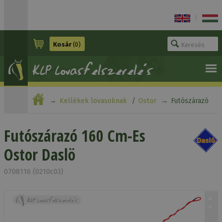
|
Kosár
(0)
Kellékek lovasoknak
Ostor
Futószárazó
160 Cm-Es Ostor Daslö
Futószárazó 160 Cm-Es
Ostor Daslö
0708116 (0210c03)