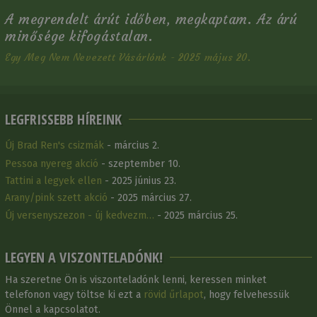
A megrendelt árút időben, megkaptam. Az árú
minősége kifogástalan.
Egy Meg Nem Nevezett Vásárlónk - 2025 május 20.
LEGFRISSEBB HÍREINK
Új Brad Ren's csizmák
- március 2.
Pessoa nyereg akció
- szeptember 10.
Tattini a legyek ellen
- 2025 június 23.
Arany/pink szett akció
- 2025 március 27.
Új versenyszezon - új kedvezm…
- 2025 március 25.
LEGYEN A VISZONTELADÓNK!
Ha szeretne Ön is viszonteladónk lenni, keressen minket
telefonon vagy töltse ki ezt a
rövid űrlapot
, hogy felvehessük
Önnel a kapcsolatot.