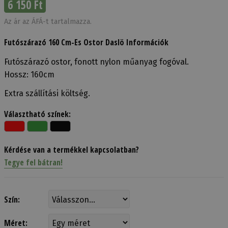
6 150 Ft
Az ár az ÁFÁ-t tartalmazza.
Futószárazó 160 Cm-Es Ostor Daslö Információk
Futószárazó ostor, fonott nylon műanyag fogóval.
Hossz: 160cm
Extra szállítási költség.
Választható színek:
Kérdése van a termékkel kapcsolatban?
Tegye fel bátran!
Szín:
Méret: