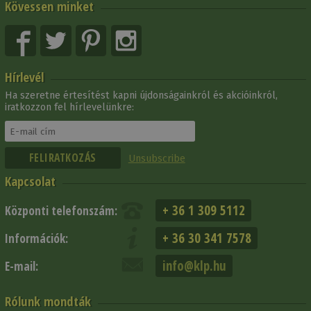
Kövessen minket
Hírlevél
Ha szeretne értesítést kapni újdonságainkról és akcióinkról,
iratkozzon fel hírlevelünkre:
Unsubscribe
Kapcsolat
+ 36 1 309 5112
Központi telefonszám:
+ 36 30 341 7578
Információk:
info@klp.hu
E-mail:
Rólunk mondták