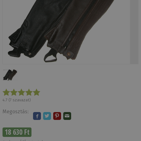
4.7
(
7
szavazat)
Megosztás:
18 630 Ft