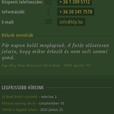
+ 36 1 309 5112
Központi telefonszám:
+ 36 30 341 7578
Információk:
info@klp.hu
E-mail:
Rólunk mondták
Pár napon belül megkaptuk. A futár előzetesen
jelezte, hogy mikor érkezik és nem volt semmi
gond.
Egy Meg Nem Nevezett Vásárlónk - 2025 április 10.
LEGFRISSEBB HÍREINK
Új Brad Ren's csizmák
- március 2.
Pessoa nyereg akció
- szeptember 10.
Tattini a legyek ellen
- 2025 június 23.