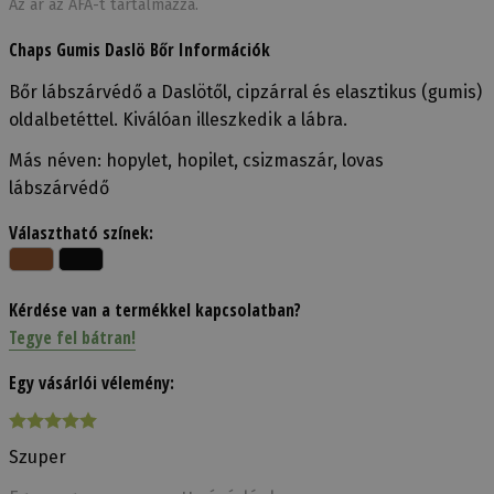
Az ár az ÁFÁ-t tartalmazza.
Chaps Gumis Daslö Bőr Információk
Bőr lábszárvédő a Daslötől, cipzárral és elasztikus (gumis)
oldalbetéttel. Kiválóan illeszkedik a lábra.
Más néven: hopylet, hopilet, csizmaszár, lovas
lábszárvédő
Választható színek:
Kérdése van a termékkel kapcsolatban?
Tegye fel bátran!
Egy vásárlói vélemény:
Szuper