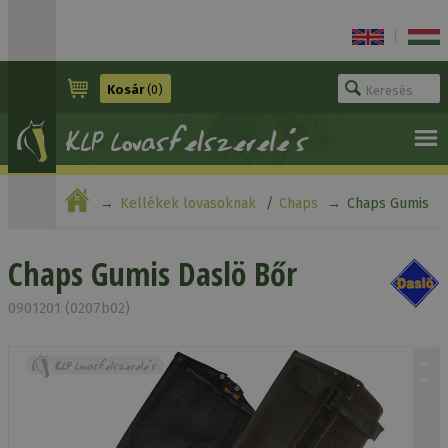
|
Kosár
(0)
Kellékek lovasoknak
Chaps
Chaps Gumis
Daslö Bőr
Chaps Gumis Daslö Bőr
0901201 (0207b02)