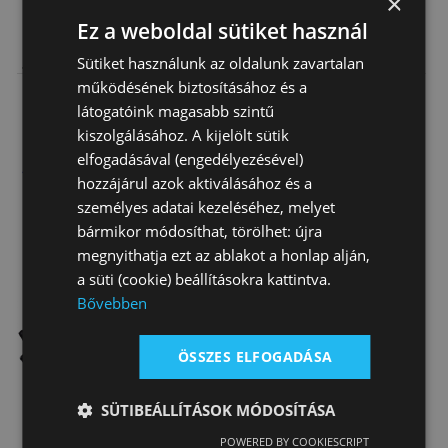
×
Ez a weboldal sütiket használ
Lovaglócipő
Lovaglócipő
Chaps Gyerek
Jodhpurs Daslö
Jodhpurs Daslö
Amara Daslö
Sütiket használunk az oldalunk zavartalan
Gyerek
Bőr
működésének biztosításához és a
19 040 Ft
25 810 Ft
13 370 Ft
látogatóink magasabb szintű
kiszolgálásához. A kijelölt sütik
elfogadásával (engedélyezésével)
hozzájárul azok aktiválásához és a
személyes adatai kezeléséhez, melyet
bármikor módosíthat, törölhet: újra
megnyithatja ezt az ablakot a honlap alján,
a süti (cookie) beállításokra kattintva.
Fogyóban
Top
Bővebben
ÖSSZES ELFOGADÁSA
SÜTIBEÁLLÍTÁSOK MÓDOSÍTÁSA
Chaps Gumis
Chaps Puha
Chaps Gyerek
POWERED BY COOKIESCRIPT