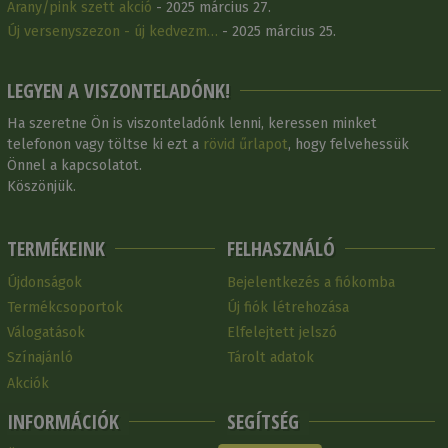
Arany/pink szett akció
- 2025 március 27.
Új versenyszezon - új kedvezm…
- 2025 március 25.
LEGYEN A VISZONTELADÓNK!
Ha szeretne Ön is viszonteladónk lenni, keressen minket
telefonon vagy töltse ki ezt a
rövid űrlapot
, hogy felvehessük
Önnel a kapcsolatot.
Köszönjük.
TERMÉKEINK
FELHASZNÁLÓ
Újdonságok
Bejelentkezés a fiókomba
Termékcsoportok
Új fiók létrehozása
Válogatások
Elfelejtett jelszó
Színajánló
Tárolt adatok
Akciók
INFORMÁCIÓK
SEGÍTSÉG