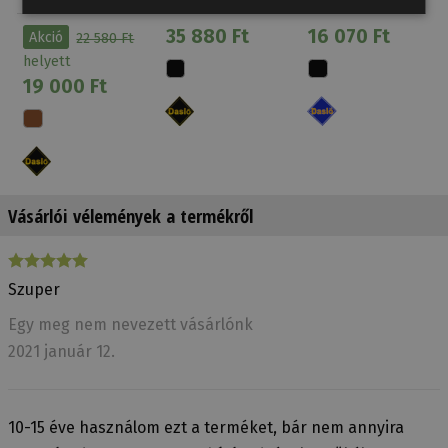
Betétes Daslö
Bőr Daslö Extra
Gumis Daslö
Extra Bőr
Bőr
35 880 Ft
16 070 Ft
Akció
22 580 Ft
helyett
19 000 Ft
Vásárlói vélemények a termékről
Szuper
Egy meg nem nevezett vásárlónk
2021 január 12.
10-15 éve használom ezt a terméket, bár nem annyira