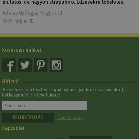
mutatós, de nagyon strapabíró. Edzésekre tökéletes.
Juhász Gyöngyi
, Mogyoród
2019 május 15.
Kövessen minket
Hírlevél
Ha szeretne értesítést kapni újdonságainkról és akcióinkról,
iratkozzon fel hírlevelünkre:
Unsubscribe
Kapcsolat