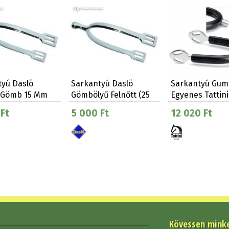
tyú Daslö
Sarkantyú Daslö
Sarkantyú Gum
 Gömb 15 Mm
Gömbölyű Felnőtt (25
Egyenes Tattini
Mm)
Ft
5 000 Ft
12 020 Ft
Kövessen mink