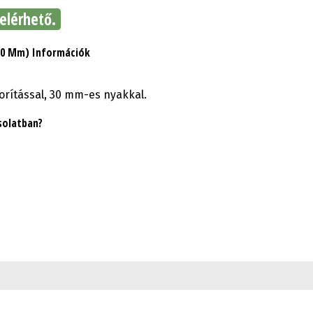
elérhető.
(30 Mm) Információk
rítással, 30 mm-es nyakkal.
solatban?