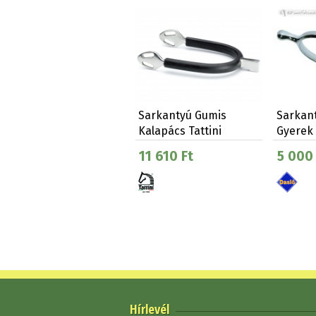
Sarkantyú Gumis
Sarkan
Kalapács Tattini
Gyerek
Felnőtt
11 610 Ft
5 000 
Hírlevél