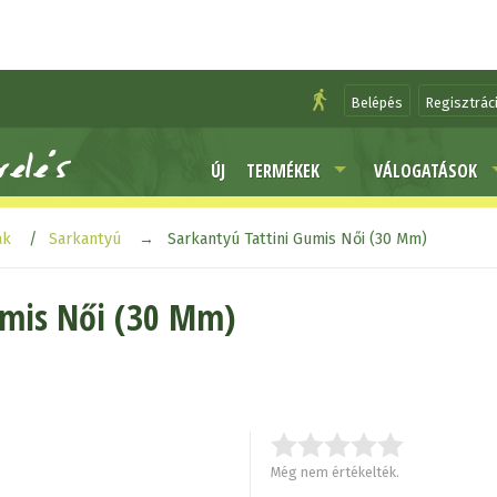
Belépés
Regisztrác
ÚJ
TERMÉKEK
VÁLOGATÁSOK
ak
Sarkantyú
Sarkantyú Tattini Gumis Női (30 Mm)
umis Női (30 Mm)
Még nem értékelték.