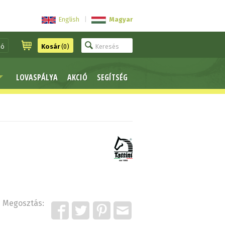
English
|
Magyar
ió
Kosár
(0)
LOVASPÁLYA
AKCIÓ
SEGÍTSÉG
Megosztás: