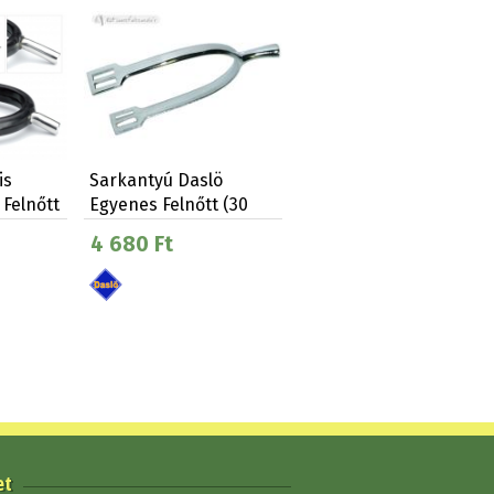
is
Sarkantyú Daslö
 Felnőtt
Egyenes Felnőtt (30
Mm)
4 680 Ft
et