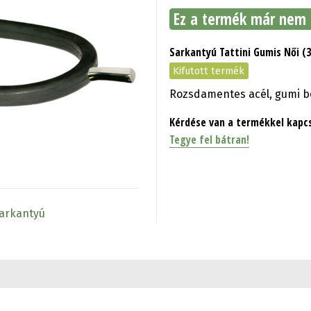
Ez a termék már nem 
Sarkantyú Tattini Gumis Női 
Kifutott termék
Rozsdamentes acél, gumi bo
Kérdése van a termékkel kapc
Tegye fel bátran!
Sarkantyú