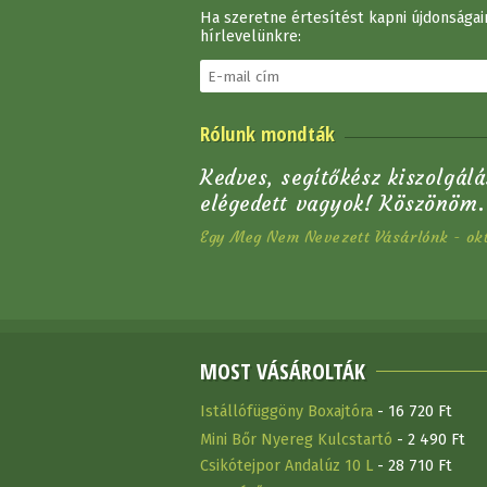
Ha szeretne értesítést kapni újdonságain
hírlevelünkre:
Sarkantyú Tattini
Rólunk mondták
Egyenes (20 Mm)
8 180 Ft
Kedves, segítőkész kiszolgálá
elégedett vagyok! Köszönöm.
Egy Meg Nem Nevezett Vásárlónk - okt
MOST VÁSÁROLTÁK
Istállófüggöny Boxajtóra
- 16 720 Ft
Mini Bőr Nyereg Kulcstartó
- 2 490 Ft
Csikótejpor Andalúz 10 L
- 28 710 Ft