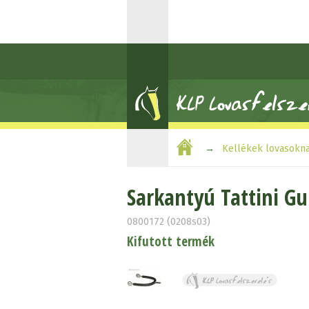
Kellékek lovasokn
Sarkantyú Tattini G
0800172 (0208s03)
Kifutott termék