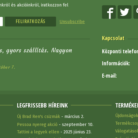
król és akcióinkról, iratkozzon fel
Unsubscribe
Kapcsolat
s, gyors szállítás. Nagyon
Központi telefo
Információk:
óber 7.
E-mail:
LEGFRISSEBB HÍREINK
TERMÉKE
Újdonságo
Új Brad Ren's csizmák
- március 2.
Termékcso
Pessoa nyereg akció
- szeptember 10.
Válogatáso
Tattini a legyek ellen
- 2025 június 23.