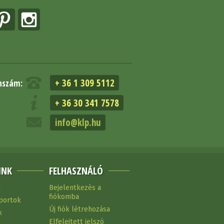
+ 36 1 309 5112
nszám:
+ 36 30 341 7578
info@klp.hu
INK
FELHASZNÁLÓ
k
Bejelentkezés a
fiókomba
portok
Új fiók létrehozása
k
Elfelejtett jelszó