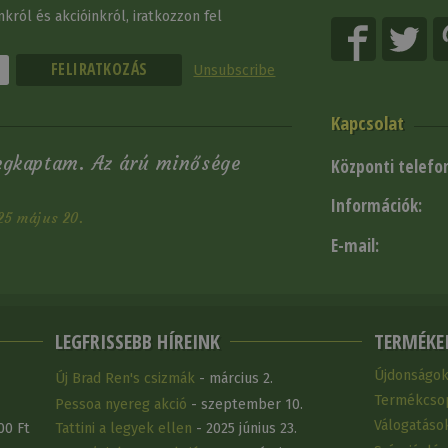
król és akcióinkról, iratkozzon fel
Unsubscribe
Kapcsolat
egkaptam. Az árú minősége
Központi telefo
Információk:
25 május 20.
E-mail:
LEGFRISSEBB HÍREINK
TERMÉKE
Újdonságo
Új Brad Ren's csizmák
- március 2.
Termékcso
Pessoa nyereg akció
- szeptember 10.
Válogatáso
00 Ft
Tattini a legyek ellen
- 2025 június 23.