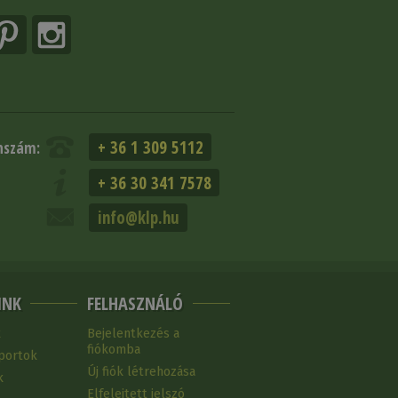
+ 36 1 309 5112
nszám:
+ 36 30 341 7578
info@klp.hu
INK
FELHASZNÁLÓ
k
Bejelentkezés a
fiókomba
portok
Új fiók létrehozása
k
Elfelejtett jelszó