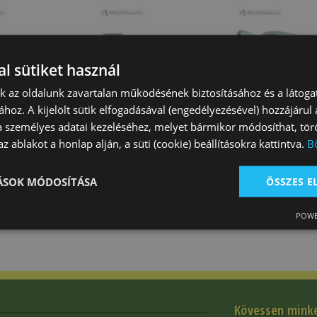
l sütiket használ
nk az oldalunk zavartalan működésének biztosításához és a látog
ához. A kijelölt sütik elfogadásával (engedélyezésével) hozzájárul
yú Tattini
Sarkantyú Tattini
Sarkantyú Dasl
a személyes adatai kezeléséhez, melyet bármikor módosíthat, törö
s (30 Mm)
Egyenes (20 Mm)
Gömbölyű Felnő
z ablakot a honlap alján, a süti (cookie) beállításokra kattintva.
B
Mm)
Ft
8 180 Ft
5 000 Ft
TÁSOK MÓDOSÍTÁSA
ÖSSZES 
POWE
Kövessen mink