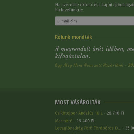
Ha szeretne értesítést kapni újdonságain
hírlevelünkre:
Sarkantyú Gumis
Rólunk mondták
Gömb Tattini Felnőtt
10 260 Ft
A megrendelt árút időben, m
kifogástalan.
Egy Meg Nem Nevezett Vásárlónk - 20
MOST VÁSÁROLTÁK
Csikótejpor Andalúz 10 L
- 28 710 Ft
Marmérő
- 16 400 Ft
Lovaglónadrág Férfi Térdbőrös D…
- 35 0