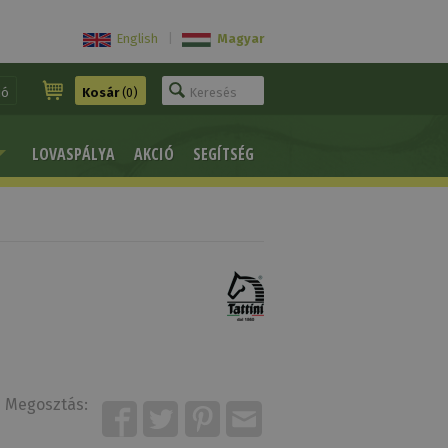
English
|
Magyar
ió
Kosár
(0)
LOVASPÁLYA
AKCIÓ
SEGÍTSÉG
Megosztás: