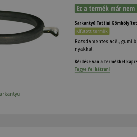
Ez a termék már nem 
Sarkantyú Tattini Gömbölyítet
Kifutott termék
Rozsdamentes acél, gumi b
nyakkal.
Kérdése van a termékkel kapc
Tegye fel bátran!
Sarkantyú