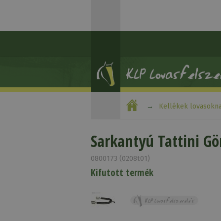
Kellékek lovasokn
Sarkantyú Tattini Gö
0800173 (0208t01)
Kifutott termék