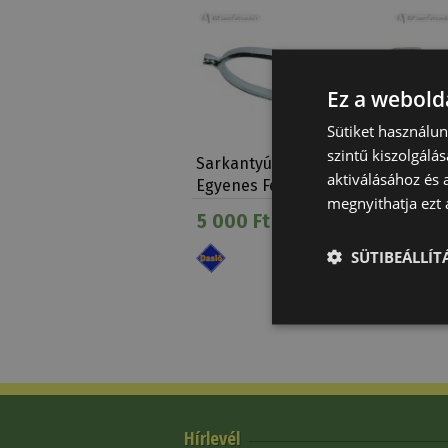
Ez a webolda
Sütiket használu
szintű kiszolgálás
Sarkantyú Daslö
Sarkant
aktiválásához és 
Egyenes Felnőtt (20
Egyene
megnyithatja ezt a
Mm)
5 000 Ft
8 020 
SÜTIBEÁLLÍ
Hírlevél