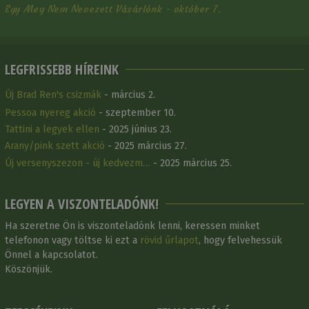
Egy Meg Nem Nevezett Vásárlónk - október 7.
LEGFRISSEBB HÍREINK
Új Brad Ren's csizmák
- március 2.
Pessoa nyereg akció
- szeptember 10.
Tattini a legyek ellen
- 2025 június 23.
Arany/pink szett akció
- 2025 március 27.
Új versenyszezon - új kedvezm…
- 2025 március 25.
LEGYEN A VISZONTELADÓNK!
Ha szeretne Ön is viszonteladónk lenni, keressen minket
telefonon vagy töltse ki ezt a
rövid űrlapot
, hogy felvehessük
Önnel a kapcsolatot.
Köszönjük.