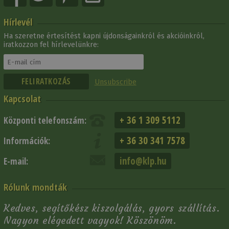
Hírlevél
Ha szeretne értesítést kapni újdonságainkról és akcióinkról,
iratkozzon fel hírlevelünkre:
Unsubscribe
Kapcsolat
+ 36 1 309 5112
Központi telefonszám:
+ 36 30 341 7578
Információk:
info@klp.hu
E-mail:
Rólunk mondták
Kedves, segítőkész kiszolgálás, gyors szállítás.
Nagyon elégedett vagyok! Köszönöm.