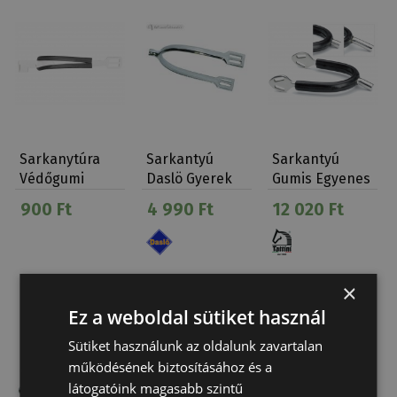
Sarkanytúra
Sarkantyú
Sarkantyú
Védőgumi
Daslö Gyerek
Gumis Egyenes
Egyenes (15
Tattini Felnőtt
900 Ft
4 990 Ft
12 020 Ft
Mm)
×
Ez a weboldal sütiket használ
Sütiket használunk az oldalunk zavartalan
működésének biztosításához és a
látogatóink magasabb szintű