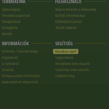
TERMÉKEINK
FELHASZNÁLÓ
Újdonságok
Bejelentkezés a fiókomba
Termékcsoportok
Új fiók létrehozása
Válogatások
Elfelejtett jelszó
Színajánló
Tárolt adatok
Akciók
INFORMÁCIÓK
SEGÍTSÉG
Üzletek / elérhetőség
Kérdése van?
Cégünkről
Súgócikkek
A Tattiniről
Rendelési információk
Jótállás
Szállítási információk
Felhasználási feltételek
Oldaltérkép
Adatvédelmi irányelvek