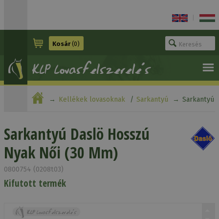
|
Kosár
(0)
Kellékek lovasoknak
Sarkantyú
Sarkantyú
Daslö Hosszú Nyak Női (30 Mm)
Sarkantyú Daslö Hosszú
Nyak Női (30 Mm)
0800754 (0208t03)
Kifutott termék