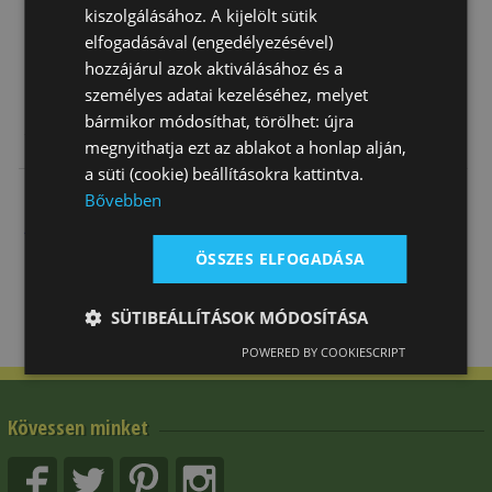
kiszolgálásához. A kijelölt sütik
elfogadásával (engedélyezésével)
hozzájárul azok aktiválásához és a
személyes adatai kezeléséhez, melyet
bármikor módosíthat, törölhet: újra
Sarkantyú
Sarkantyú
Sarkantyú
megnyithatja ezt az ablakot a honlap alján,
Daslö Gyerek
Daslö Egyenes
Tattini Egyenes
a süti (cookie) beállításokra kattintva.
Gömb 15 Mm
Felnőtt (15 Mm)
(20 Mm)
5 000 Ft
4 600 Ft
8 180 Ft
Bővebben
ÖSSZES ELFOGADÁSA
SÜTIBEÁLLÍTÁSOK MÓDOSÍTÁSA
POWERED BY COOKIESCRIPT
Kövessen minket