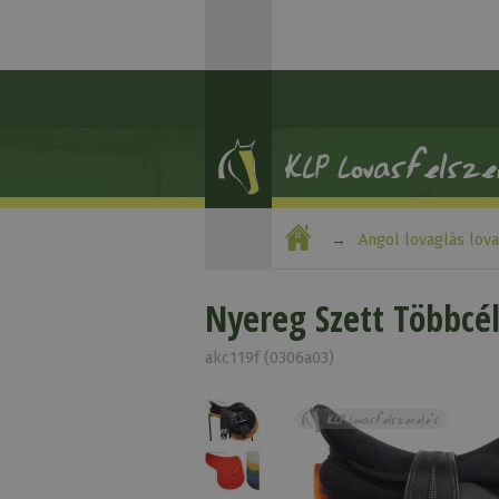
Angol lovaglás lov
Nyereg Szett Többcél
akc119f (0306a03)