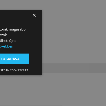
×
atóink magasabb
 azok
lhet: újra
ővebben
ELFOGADÁSA
RED BY COOKIESCRIPT