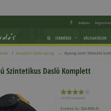
Belépés
Regisztrác
ÚJ
TERMÉKEK
VÁLOGATÁSOK
aknak
Komplett hobbi nyereg
Nyereg Szett Többcélú Szin
ú Szintetikus Daslö Komplett
4.5
(
29
szavazat)
Eredeti ár:
124 900 Ft