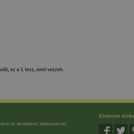
lt, ez a 3. lesz, amit veszek.
Kövessen mink
król és akcióinkról, iratkozzon fel