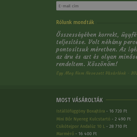
Rólunk mondták
Összességében korrekt, ügyf
teljesítése. Volt néhány perc
pontosítsuk méretben. Az ígé
az áru és azt és olyan minő
rendeltem. Köszönöm!
Egy Meg Nem Nevezett Vásárlónk - 20
MOST VÁSÁROLTÁK
Istállófüggöny Boxajtóra
- 16 720 Ft
Mini Bőr Nyereg Kulcstartó
- 2 490 Ft
Csikótejpor Andalúz 10 L
- 28 710 Ft
Marmérő
- 16 400 Ft