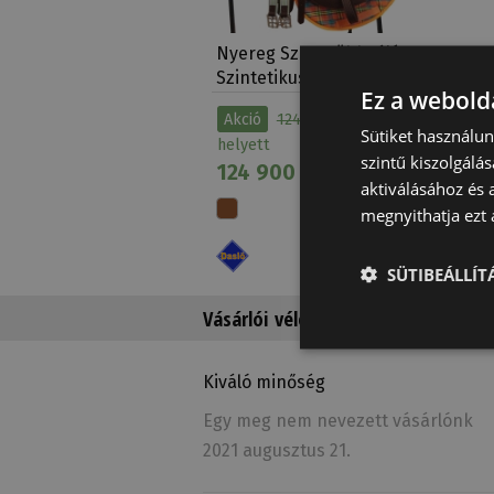
Nyereg Szett Többcélú
Szintetikus Daslö…
Ez a webolda
Akció
124 900 Ft
Sütiket használu
helyett
szintű kiszolgálás
124 900 Ft
aktiválásához és 
megnyithatja ezt a
SÜTIBEÁLLÍ
Vásárlói vélemények a termékről
Kiváló minőség
Egy meg nem nevezett vásárlónk
2021 augusztus 21.