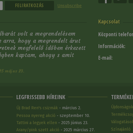
Unsubscribe
Kapcsolat
élbarát volt a megrendelésem
Központi telefo
e arra, hogy a megrendelt árut
Információk:
retnek megfelelő időben érkezett
ségben kaptam, ahogy s amit
E-mail:
25 május 23.
LEGFRISSEBB HÍREINK
TERMÉKE
Újdonságo
Új Brad Ren's csizmák
- március 2.
Termékcso
Pessoa nyereg akció
- szeptember 10.
Válogatáso
Tattini a legyek ellen
- 2025 június 23.
Színajánló
Arany/pink szett akció
- 2025 március 27.