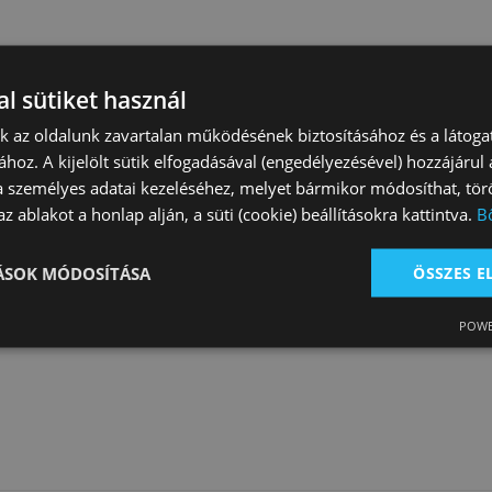
l sütiket használ
nk az oldalunk zavartalan működésének biztosításához és a látog
ához. A kijelölt sütik elfogadásával (engedélyezésével) hozzájárul
a személyes adatai kezeléséhez, melyet bármikor módosíthat, törö
z ablakot a honlap alján, a süti (cookie) beállításokra kattintva.
B
TÁSOK MÓDOSÍTÁSA
ÖSSZES 
POWE