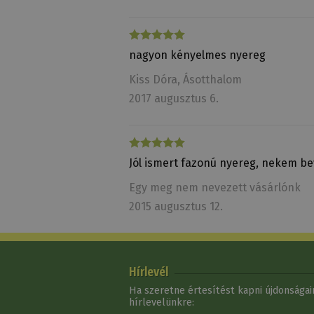
nagyon kényelmes nyereg
Kiss Dóra
, Ásotthalom
2017 augusztus 6.
Jól ismert fazonú nyereg, nekem bevá
Egy meg nem nevezett vásárlónk
2015 augusztus 12.
Hírlevél
Ha szeretne értesítést kapni újdonságain
hírlevelünkre: