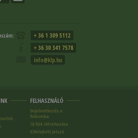
+ 36 1 309 5112
nszám:
+ 36 30 341 7578
info@klp.hu
INK
FELHASZNÁLÓ
k
Bejelentkezés a
fiókomba
portok
Új fiók létrehozása
k
Elfelejtett jelszó