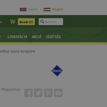
English
|
Magyar
ió
Kosár
(0)
LOVASPÁLYA
AKCIÓ
SEGÍTSÉG
tetikus Daslö Komplett
Megosztás: