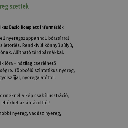
reg szettek
tikus Daslö Komplett Információk
ll nyeregszappannal, bőrzsírral
 letörlés. Rendkívül könnyű súlyú,
lónak. Állítható térdpárnákkal.
ik lóra - házilag cserélhető
ségre. Többcélú szintetikus nyereg,
yelszíjjal, nyeregalátéttel.
terméknél a kép csak illusztráció,
 eltérhet az ábrázolttól!
hobbi nyereg, vadász nyereg,