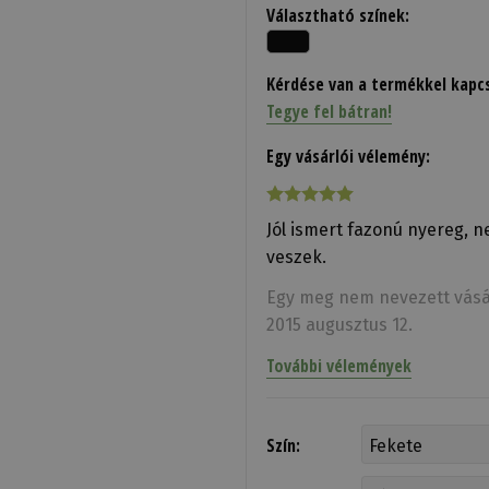
Választható színek:
Kérdése van a termékkel kapc
Tegye fel bátran!
Egy vásárlói vélemény:
Jól ismert fazonú nyereg, ne
veszek.
Egy meg nem nevezett vásá
2015 augusztus 12.
További vélemények
Szín: