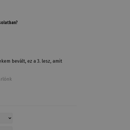
solatban?
kem bevált, ez a 3. lesz, amit
rlónk