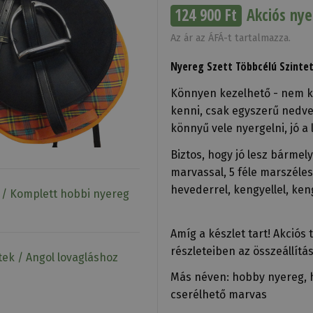
124 900 Ft
Akciós nye
Az ár az ÁFÁ-t tartalmazza.
Nyereg Szett Többcélú Szinte
Könnyen kezelhető - nem ke
kenni, csak egyszerű nedves
könnyű vele nyergelni, jó a 
Biztos, hogy jó lesz bármely
marvassal, 5 féle marszéles
hevederrel, kengyellel, keng
k / Komplett hobbi nyereg
Amíg a készlet tart! Akciós 
részleteiben az összeállítás
ek / Angol lovagláshoz
Más néven: hobby nyereg, 
cserélhető marvas