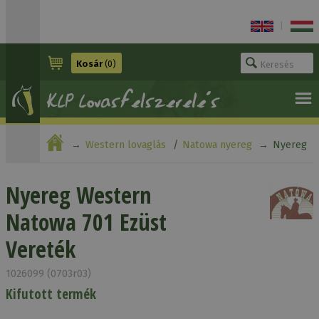
|
Kosár
(0)
Western lovaglás
Natowa nyereg
Nyereg
Western Natowa 701 Ezüst Vereték
Nyereg Western
Natowa 701 Ezüst
Vereték
1026099 (0703r03)
Kifutott termék