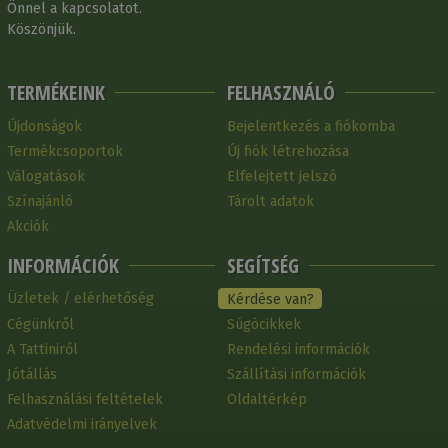
Önnel a kapcsolatot.
Köszönjük.
TERMÉKEINK
FELHASZNÁLÓ
Újdonságok
Bejelentkezés a fiókomba
Termékcsoportok
Új fiók létrehozása
Válogatások
Elfelejtett jelszó
Színajánló
Tárolt adatok
Akciók
INFORMÁCIÓK
SEGÍTSÉG
Üzletek / elérhetőség
Kérdése van?
Cégünkről
Súgócikkek
A Tattiniről
Rendelési információk
Jótállás
Szállítási információk
Felhasználási feltételek
Oldaltérkép
Adatvédelmi irányelvek