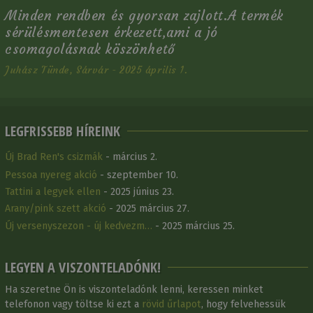
Minden rendben és gyorsan zajlott.A termék
sérülésmentesen érkezett,ami a jó
csomagolásnak köszönhető
Juhász Tünde, Sárvár - 2025 április 1.
LEGFRISSEBB HÍREINK
Új Brad Ren's csizmák
- március 2.
Pessoa nyereg akció
- szeptember 10.
Tattini a legyek ellen
- 2025 június 23.
Arany/pink szett akció
- 2025 március 27.
Új versenyszezon - új kedvezm…
- 2025 március 25.
LEGYEN A VISZONTELADÓNK!
Ha szeretne Ön is viszonteladónk lenni, keressen minket
telefonon vagy töltse ki ezt a
rövid űrlapot
, hogy felvehessük