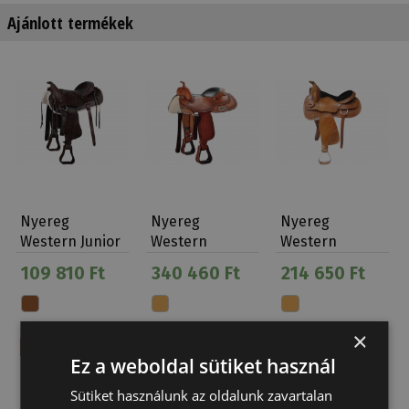
Ajánlott termékek
Nyereg
Nyereg
Nyereg
Western Junior
Western
Western
Natowa 114
Natowa 2219
Natowa
109 810 Ft
340 460 Ft
214 650 Ft
Kosárfonott
Dupla…
×
Ez a weboldal sütiket használ
Sütiket használunk az oldalunk zavartalan