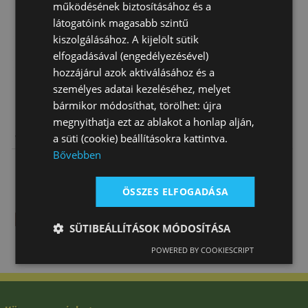
működésének biztosításához és a
látogatóink magasabb szintű
kiszolgálásához. A kijelölt sütik
elfogadásával (engedélyezésével)
hozzájárul azok aktiválásához és a
személyes adatai kezeléséhez, melyet
bármikor módosíthat, törölhet: újra
megnyithatja ezt az ablakot a honlap alján,
Nyereg
Nyereg
Nyereg
a süti (cookie) beállításokra kattintva.
Western
Western Roper
Western Póni
Bővebben
Natowa 2216
Natowa
Natowa 115
267 670 Ft
264 600 Ft
84 920 Ft
ÖSSZES ELFOGADÁSA
SÜTIBEÁLLÍTÁSOK MÓDOSÍTÁSA
POWERED BY COOKIESCRIPT