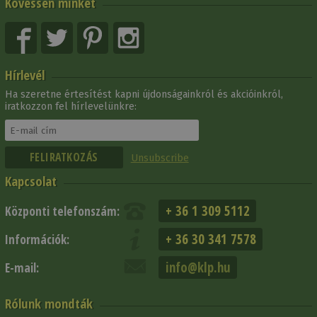
Kövessen minket
Hírlevél
Ha szeretne értesítést kapni újdonságainkról és akcióinkról,
iratkozzon fel hírlevelünkre:
Unsubscribe
Kapcsolat
+ 36 1 309 5112
Központi telefonszám:
+ 36 30 341 7578
Információk:
info@klp.hu
E-mail:
Rólunk mondták