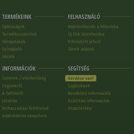
TERMÉKEINK
FELHASZNÁLÓ
Újdonságok
Bejelentkezés a fiókomba
Termékcsoportok
Új fiók létrehozása
Válogatások
Elfelejtett jelszó
Színajánló
Tárolt adatok
Akciók
INFORMÁCIÓK
SEGÍTSÉG
Üzletek / elérhetőség
Kérdése van?
Cégünkről
Súgócikkek
A Tattiniről
Rendelési információk
Jótállás
Szállítási információk
Felhasználási feltételek
Oldaltérkép
Adatvédelmi irányelvek