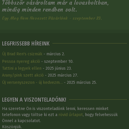
Többször vásároltam már a lovasboltban,
mindig minden rendben volt.
Egy Meg Nem Nevezett Vásárlónk - szeptember 23.
LEGFRISSEBB HÍREINK
Új Brad Ren's csizmák
- március 2.
Pessoa nyereg akció
- szeptember 10.
Tattini a legyek ellen
- 2025 június 23.
Arany/pink szett akció
- 2025 március 27.
Új versenyszezon - új kedvezm…
- 2025 március 25.
LEGYEN A VISZONTELADÓNK!
Ha szeretne Ön is viszonteladónk lenni, keressen minket
telefonon vagy töltse ki ezt a
rövid űrlapot
, hogy felvehessük
Önnel a kapcsolatot.
Köszönjük.