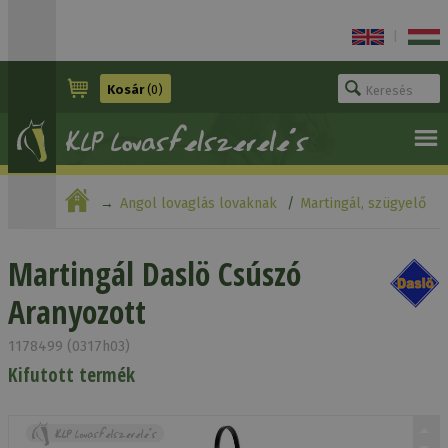
|
Kosár
(0)
Angol lovaglás lovaknak
Martingál, szügyelő
Martingál Daslö Csúszó Aranyozott
Martingál Daslö Csúszó
Aranyozott
1178499 (0317h03)
Kifutott termék