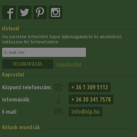
Hírlevél
Ha szeretne értesítést kapni újdonságainkról és akcióinkról,
iratkozzon fel hírlevelünkre:
Unsubscribe
Kapcsolat
+ 36 1 309 5112
Központi telefonszám:
+ 36 30 341 7578
Információk:
info@klp.hu
E-mail:
Rólunk mondták