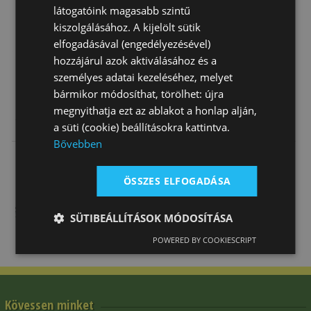
látogatóink magasabb szintű
kiszolgálásához. A kijelölt sütik
elfogadásával (engedélyezésével)
hozzájárul azok aktiválásához és a
személyes adatai kezeléséhez, melyet
bármikor módosíthat, törölhet: újra
megnyithatja ezt az ablakot a honlap alján,
Szügyelős
Martingál Ugró
Martingálvilla
a süti (cookie) beállításokra kattintva.
Martingál
Daslö Tartalék
Bővebben
Tattini Y Öko
39 290 Ft
16 070 Ft
9 320 Ft
ÖSSZES ELFOGADÁSA
SÜTIBEÁLLÍTÁSOK MÓDOSÍTÁSA
POWERED BY COOKIESCRIPT
Kövessen minket