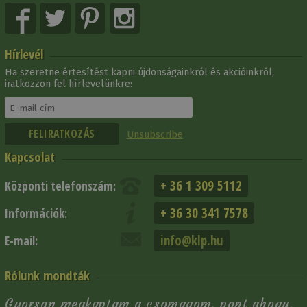
Hírlevél
Ha szeretne értesítést kapni újdonságainkról és akcióinkról,
iratkozzon fel hírlevelünkre:
Unsubscribe
Kapcsolat
+ 36 1 309 5112
Központi telefonszám:
+ 36 30 341 7578
Információk:
info@klp.hu
E-mail:
Rólunk mondták
Gyorsan megkaptam a csomagom, pont ahogy,