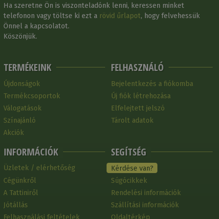
Ha szeretne Ön is viszonteladónk lenni, keressen minket
telefonon vagy töltse ki ezt a
rövid űrlapot
, hogy felvehessük
Önnel a kapcsolatot.
Köszönjük.
TERMÉKEINK
FELHASZNÁLÓ
Újdonságok
Bejelentkezés a fiókomba
Termékcsoportok
Új fiók létrehozása
Válogatások
Elfelejtett jelszó
Színajánló
Tárolt adatok
Akciók
INFORMÁCIÓK
SEGÍTSÉG
Üzletek / elérhetőség
Kérdése van?
Cégünkről
Súgócikkek
A Tattiniről
Rendelési információk
Jótállás
Szállítási információk
Felhasználási feltételek
Oldaltérkép