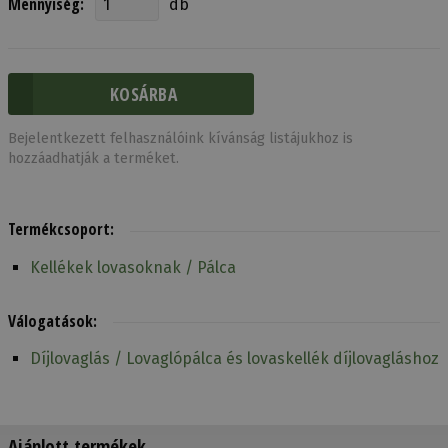
Mennyiség:
db
Bejelentkezett felhasználóink kívánság listájukhoz is
hozzáadhatják a terméket.
Termékcsoport:
Kellékek lovasoknak / Pálca
Válogatások:
Díjlovaglás / Lovaglópálca és lovaskellék díjlovagláshoz
Ajánlott termékek