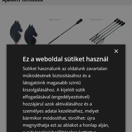
×
Ez a weboldal sütiket használ
Lovaglópálca
Lovaglópálca
Lovaglópálca
Sütiket használunk az oldalunk zavartalan
Lófej Csapóval
Angol Fém
Fonott
működésének biztosításához és a
60Cm
Gombos
Csuklópánt
4 900 Ft
16 610 Ft
6 150 Ft
látogatóink magasabb szintű
Daslö
kiszolgálásához. A kijelölt sütik
elfogadásával (engedélyezésével)
hozzájárul azok aktiválásához és a
személyes adatai kezeléséhez, melyet
bármikor módosíthat, törölhet: újra
megnyithatja ezt az ablakot a honlap alján,
a süti (cookie) beállításokra kattintva.