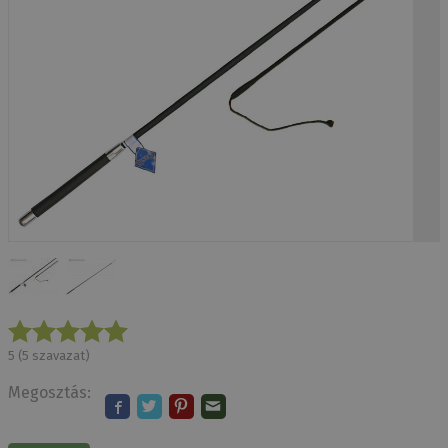
5
(
5
szavazat)
Megosztás: