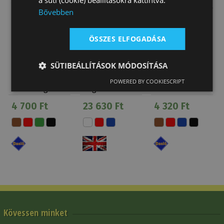
Bővebben
ÖSSZES ELFOGADÁSA
SÜTIBEÁLLÍTÁSOK MÓDOSÍTÁSA
Lovaglópálca
Lovaglópálca
Lovaglópálca
POWERED BY COOKIESCRIPT
Gumis Fogó
Angol Két
Műszálas
Daslö
Színű Spirál
Fonás
4 700 Ft
23 630 Ft
4 320 Ft
Kövessen minket