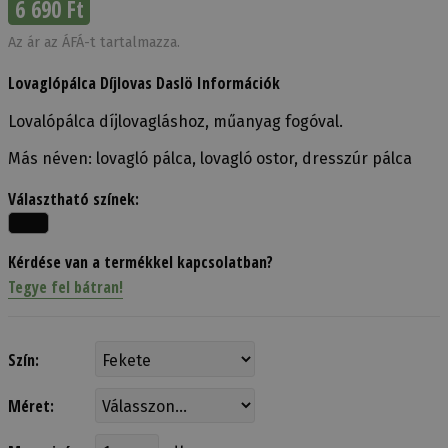
6 690 Ft
Az ár az ÁFÁ-t tartalmazza.
Lovaglópálca Díjlovas Daslö Információk
Lovalópálca díjlovagláshoz, műanyag fogóval.
Más néven: lovagló pálca, lovagló ostor, dresszúr pálca
Választható színek:
Kérdése van a termékkel kapcsolatban?
Tegye fel bátran!
Szín:
Méret: