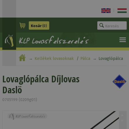
|
Kosár
(0)
Kellékek lovasoknak
Pálca
Lovaglópálca
Díjlovas Daslö
Lovaglópálca Díjlovas
Daslö
0705199 (0209g01)