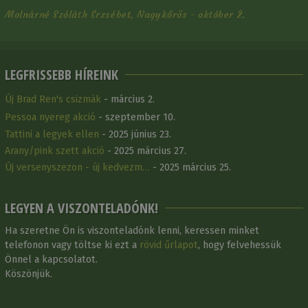
Molnárné Szóláth Erzsébet, Nagykőrös - október 2.
LEGFRISSEBB HÍREINK
Új Brad Ren's csizmák
- március 2.
Pessoa nyereg akció
- szeptember 10.
Tattini a legyek ellen
- 2025 június 23.
Arany/pink szett akció
- 2025 március 27.
Új versenyszezon - új kedvezm…
- 2025 március 25.
LEGYEN A VISZONTELADÓNK!
Ha szeretne Ön is viszonteladónk lenni, keressen minket
telefonon vagy töltse ki ezt a
rövid űrlapot
, hogy felvehessük
Önnel a kapcsolatot.
Köszönjük.