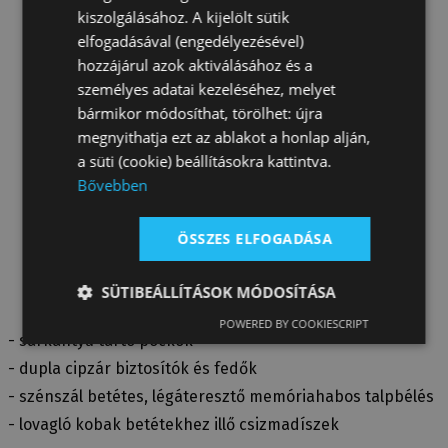
kiszolgálásához. A kijelölt sütik
elfogadásával (engedélyezésével)
hozzájárul azok aktiválásához és a
személyes adatai kezeléséhez, melyet
bármikor módosíthat, törölhet: újra
megnyithatja ezt az ablakot a honlap alján,
a süti (cookie) beállításokra kattintva.
Bővebben
ÖSSZES ELFOGADÁSA
SÜTIBEÁLLÍTÁSOK MÓDOSÍTÁSA
POWERED BY COOKIESCRIPT
- sarkantyú tartó pöckök
- dupla cipzár biztosítók és fedők
- szénszál betétes, légáteresztő memóriahabos talpbélés
- lovagló kobak betétekhez illő csizmadíszek