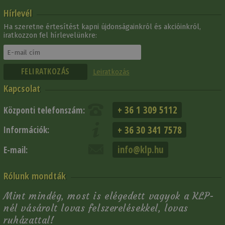
Hírlevél
Ha szeretne értesítést kapni újdonságainkról és akcióinkról,
iratkozzon fel hírlevelünkre:
Leiratkozás
Kapcsolat
+ 36 1 309 5112
Központi telefonszám:
+ 36 30 341 7578
Információk:
info@klp.hu
E-mail:
Rólunk mondták
Mint mindég, most is elégedett vagyok a KLP-
nél vásárolt lovas felszerelésekkel, lovas
ruházattal!