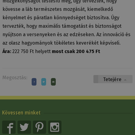
mozgékonyságot testesíti meg, úgy tervezték, hogy
kövesse a láb természetes mozgását, kiemelkedő
kényelmet és páratlan könnyedséget biztosítva. Úgy
tervezték, hogy maximális támogatást és biztonságot
nyújtson a versenyeken és az edzéseken. Az innováció és
az olasz hagyományok tökéletes keverékét képviseli.
Ára:
222 750 Ft helyett
most csak 200 475 Ft
Megosztás:
Tetejére
Kövessen minket