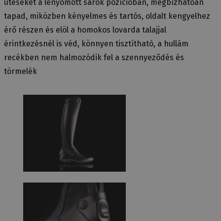
ütéseket a lenyomott sarok pozícióban, megbízhatóan
tapad, miközben kényelmes és tartós, oldalt kengyelhez
érő részen és elöl a homokos lovarda talajjal
érintkezésnél is véd, könnyen tisztítható, a hullám
recékben nem halmozódik fel a szennyeződés és
törmelék