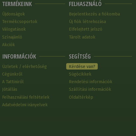
TERMÉKEINK
FELHASZNÁLÓ
Újdonságok
Bejelentkezés a fiókomba
Termékcsoportok
Új fiók létrehozása
Válogatások
Elfelejtett jelszó
Színajánló
Tárolt adatok
Akciók
INFORMÁCIÓK
SEGÍTSÉG
Üzletek / elérhetőség
Kérdése van?
Cégünkről
Súgócikkek
A Tattiniről
Rendelési információk
Jótállás
Szállítási információk
Felhasználási feltételek
Oldaltérkép
Adatvédelmi irányelvek