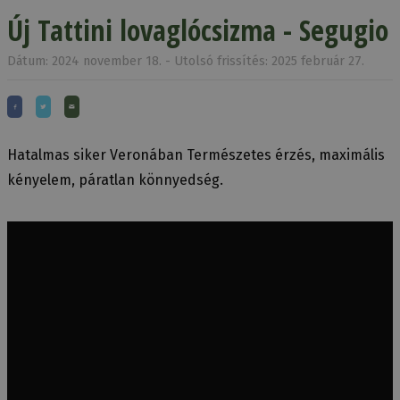
Új Tattini lovaglócsizma - Segugio
Dátum: 2024 november 18. - Utolsó frissítés: 2025 február 27.
Hatalmas siker Veronában Természetes érzés, maximális
kényelem, páratlan könnyedség.