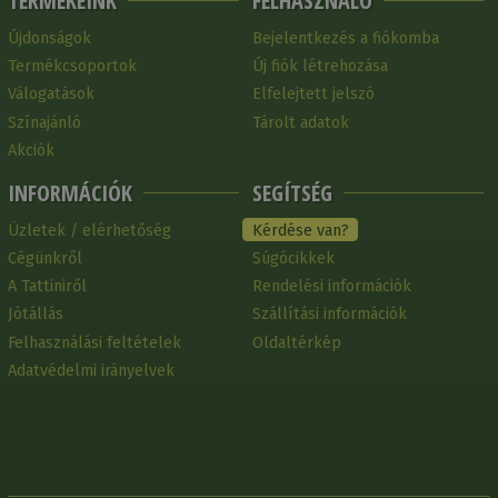
TERMÉKEINK
FELHASZNÁLÓ
Újdonságok
Bejelentkezés a fiókomba
Termékcsoportok
Új fiók létrehozása
Válogatások
Elfelejtett jelszó
Színajánló
Tárolt adatok
Akciók
INFORMÁCIÓK
SEGÍTSÉG
Üzletek / elérhetőség
Kérdése van?
Cégünkről
Súgócikkek
A Tattiniről
Rendelési információk
Jótállás
Szállítási információk
Felhasználási feltételek
Oldaltérkép
Adatvédelmi irányelvek