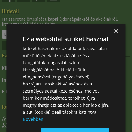
Hírlevél
Ha szeretne értesítést kapni újdonságainkról és akcióinkról,
iratkozzon fel hírlevelünkre:
×
Ez a weboldal sütiket használ
Leiratkozás
Sütiket használunk az oldalunk zavartalan
Kapcsolat
működésének biztosításához és a
látogatóink magasabb szintű
+ 36 1 309 5112
Központi telefonszám:
kiszolgálásához. A kijelölt sütik
elfogadásával (engedélyezésével)
+ 36 30 341 7578
Információk:
hozzájárul azok aktiválásához és a
info@klp.hu
személyes adatai kezeléséhez, melyet
E-mail:
bármikor módosíthat, törölhet: újra
megnyithatja ezt az ablakot a honlap alján,
Rólunk mondták
a süti (cookie) beállításokra kattintva.
Nagyon pozitív volt, hogy a megrendelést
Bővebben
követő napon kiszállították a terméket