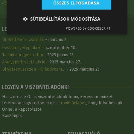
ÖSSZES ELFOGADÁSA
Egy Meg Nem Nevezett Vásárlónk - 2025 március 13.
SÜTIBEÁLLÍTÁSOK MÓDOSÍTÁSA
LEGFRISSEBB HÍREINK
POWERED BY COOKIESCRIPT
Új Brad Ren's csizmák
- március 2.
Pessoa nyereg akció
- szeptember 10.
Tattini a legyek ellen
- 2025 június 23.
Arany/pink szett akció
- 2025 március 27.
Új versenyszezon - új kedvezm…
- 2025 március 25.
LEGYEN A VISZONTELADÓNK!
Ha szeretne Ön is viszonteladónk lenni, keressen minket
telefonon vagy töltse ki ezt a
rövid űrlapot
, hogy felvehessük
Önnel a kapcsolatot.
Köszönjük.