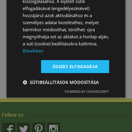
kiszolgálásához. A kijelölt sütik
elfogadásával (engedélyezésével)
hozzájárul azok aktiválásához és a
személyes adatai kezeléséhez, melyet
bármikor módosíthat, törölhet: újra
Western Spurs
Black Roping
Western Spurs
megnyithatja ezt az ablakot a honlap alján,
Strap Basket
Spurs W/
In Dark Grey
a süti (cookie) beállításokra kattintva.
Germ. Silver
Steel
Bővebben
9 800 Ft
20 520 Ft
24 980 Ft
Engr…
ÖSSZES ELFOGADÁSA
SÜTIBEÁLLÍTÁSOK MÓDOSÍTÁSA
POWERED BY COOKIESCRIPT
Follow us