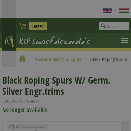
|
Cart
(0)
Western Riding
Spurs
Black Roping Spurs
W/ Germ. Silver Engr.trims
Black Roping Spurs W/ Germ.
Silver Engr.trims
0808099 (0714n01)
No longer available