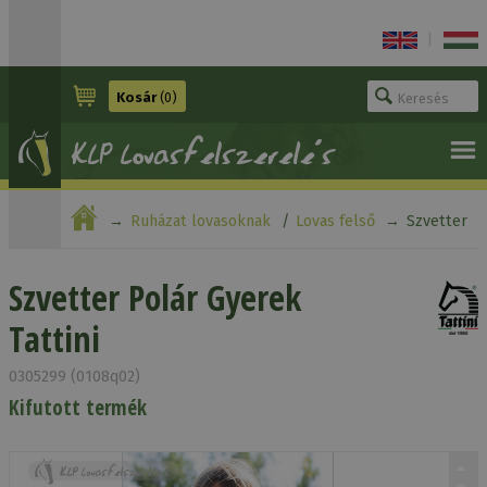
|
Kosár
(0)
Ruházat lovasoknak
Lovas felső
Szvetter
Polár Gyerek Tattini
Szvetter Polár Gyerek
Tattini
0305299 (0108q02)
Kifutott termék