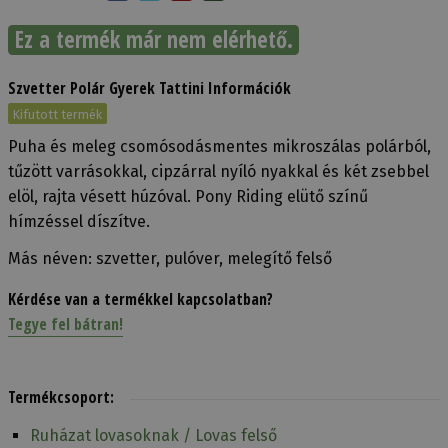
Ez a termék már nem elérhető.
Szvetter Polár Gyerek Tattini Információk
Kifutott termék
Puha és meleg csomósodásmentes mikroszálas polárból,
tűzött varrásokkal, cipzárral nyíló nyakkal és két zsebbel
elöl, rajta vésett húzóval. Pony Riding elütő színű
hímzéssel díszítve.
Más néven: szvetter, pulóver, melegítő felső
Kérdése van a termékkel kapcsolatban?
Tegye fel bátran!
Termékcsoport:
Ruházat lovasoknak / Lovas felső