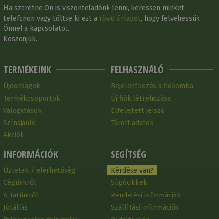
Ha szeretne Ön is viszonteladónk lenni, keressen minket
telefonon vagy töltse ki ezt a
rövid űrlapot
, hogy felvehessük
Önnel a kapcsolatot.
Köszönjük.
TERMÉKEINK
FELHASZNÁLÓ
Újdonságok
Bejelentkezés a fiókomba
Termékcsoportok
Új fiók létrehozása
Válogatások
Elfelejtett jelszó
Színajánló
Tárolt adatok
Akciók
INFORMÁCIÓK
SEGÍTSÉG
Üzletek / elérhetőség
Kérdése van?
Cégünkről
Súgócikkek
A Tattiniről
Rendelési információk
Jótállás
Szállítási információk