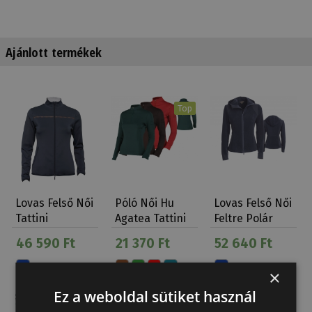
Ajánlott termékek
Top
Lovas Felső Női
Póló Női Hu
Lovas Felső Női
Tattini
Agatea Tattini
Feltre Polár
Cipzáros
Softshell …
46 590 Ft
21 370 Ft
52 640 Ft
×
Ez a weboldal sütiket használ