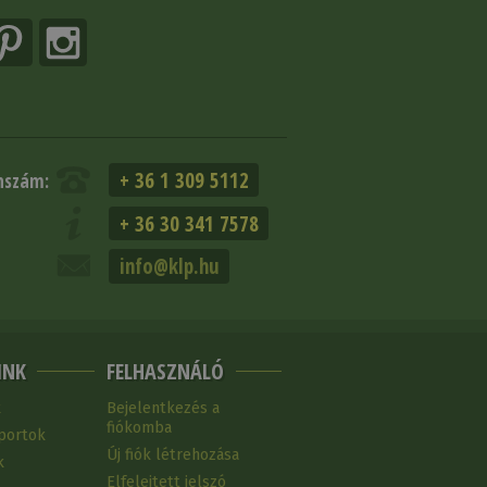
+ 36 1 309 5112
nszám:
+ 36 30 341 7578
info@klp.hu
INK
FELHASZNÁLÓ
k
Bejelentkezés a
fiókomba
portok
Új fiók létrehozása
k
Elfelejtett jelszó