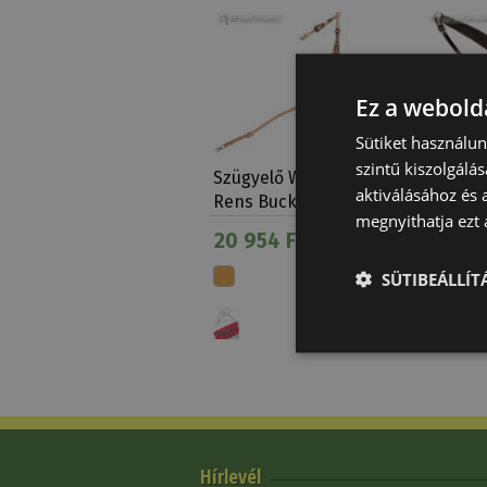
Ez a webolda
Sütiket használu
szintű kiszolgálás
Szügyelő Western Brad
Szügye
aktiválásához és 
Rens Buckaro Virá…
Natowa
megnyithatja ezt a
20 954 Ft
24 165
SÜTIBEÁLLÍ
Hírlevél