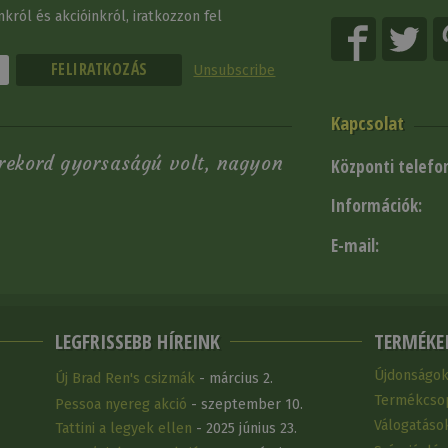
król és akcióinkról, iratkozzon fel
Unsubscribe
Kapcsolat
 rekord gyorsaságú volt, nagyon
Központi telefo
Információk:
.
E-mail:
LEGFRISSEBB HÍREINK
TERMÉKE
Újdonságo
Új Brad Ren's csizmák
- március 2.
Termékcso
Pessoa nyereg akció
- szeptember 10.
Válogatáso
Tattini a legyek ellen
- 2025 június 23.