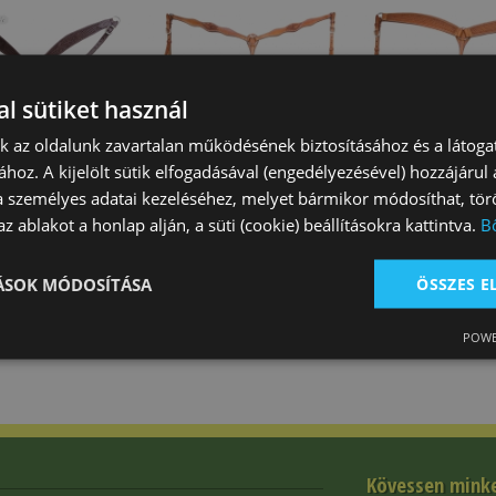
l sütiket használ
nk az oldalunk zavartalan működésének biztosításához és a látog
ához. A kijelölt sütik elfogadásával (engedélyezésével) hozzájárul
lő Western
Szügyelő Western Brad
Szügyelő Weste
a személyes adatai kezeléséhez, melyet bármikor módosíthat, törö
 140
Ren's Virágdíszes
Ren's Kosárfon
z ablakot a honlap alján, a süti (cookie) beállításokra kattintva.
B
 Ft
27 950 Ft
27 870 Ft
TÁSOK MÓDOSÍTÁSA
ÖSSZES 
POWE
Kövessen mink