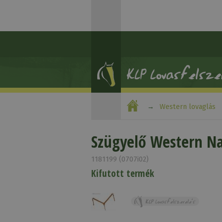
Western lovaglás
Szügyelő Western N
1181199 (0707i02)
Kifutott termék