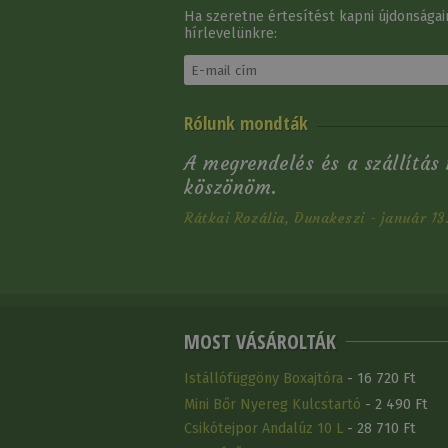
Ha szeretne értesítést kapni újdonságain
hírlevelünkre:
Szügyelő Western Brad
Rólunk mondták
Ren's Cikk-Cakk
33 970 Ft
A megrendelés és a szállítás
köszönöm.
Rátkai Rozália, Dunakeszi - január 13
MOST VÁSÁROLTÁK
Istállófüggöny Boxajtóra
- 16 720 Ft
Mini Bőr Nyereg Kulcstartó
- 2 490 Ft
Csikótejpor Andalúz 10 L
- 28 710 Ft