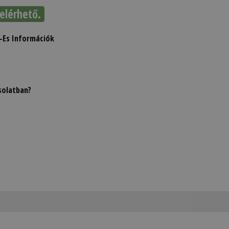
elérhető.
-Es Információk
solatban?