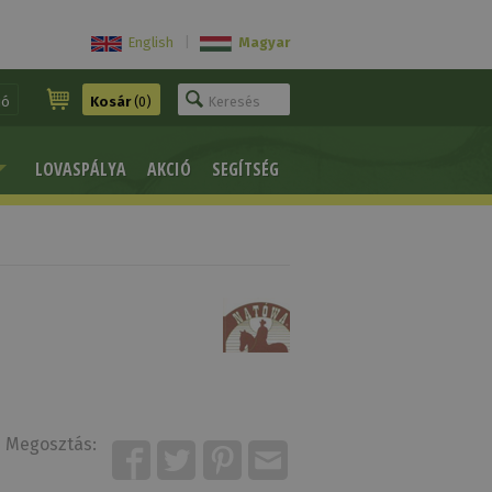
English
|
Magyar
ió
Kosár
(0)
LOVASPÁLYA
AKCIÓ
SEGÍTSÉG
Megosztás: