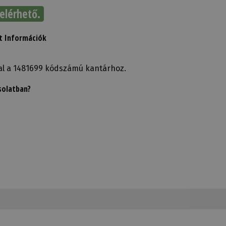
elérhető.
t Információk
al a 1481699 kódszámú kantárhoz.
solatban?