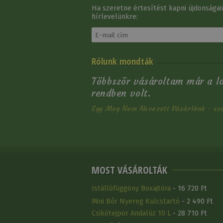
Ha szeretne értesítést kapni újdonságain
hírlevelünkre:
Szügyelő Western Brad
Rólunk mondták
Ren's Virágdíszes
27 950 Ft
Többször vásároltam már a l
rendben volt.
Egy Meg Nem Nevezett Vásárlónk - sz
MOST VÁSÁROLTÁK
Istállófüggöny Boxajtóra
- 16 720 Ft
Mini Bőr Nyereg Kulcstartó
- 2 490 Ft
Csikótejpor Andalúz 10 L
- 28 710 Ft