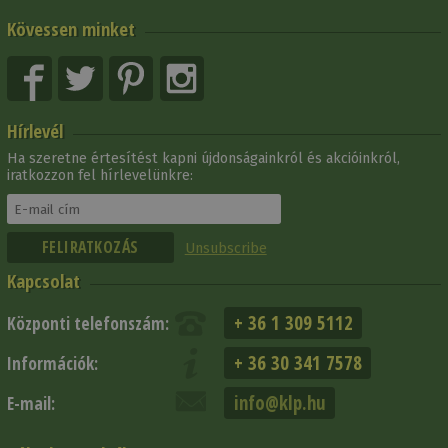
Kövessen minket
Hírlevél
Ha szeretne értesítést kapni újdonságainkról és akcióinkról,
iratkozzon fel hírlevelünkre:
Unsubscribe
Kapcsolat
+ 36 1 309 5112
Központi telefonszám:
+ 36 30 341 7578
Információk:
info@klp.hu
E-mail: