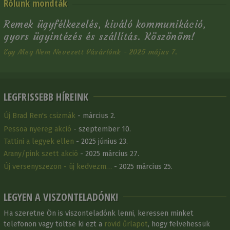
Rólunk mondták
Remek ügyfélkezelés, kiváló kommunikáció,
gyors ügyintézés és szállítás. Köszönöm!
Egy Meg Nem Nevezett Vásárlónk - 2025 május 7.
LEGFRISSEBB HÍREINK
Új Brad Ren's csizmák
- március 2.
Pessoa nyereg akció
- szeptember 10.
Tattini a legyek ellen
- 2025 június 23.
Arany/pink szett akció
- 2025 március 27.
Új versenyszezon - új kedvezm…
- 2025 március 25.
LEGYEN A VISZONTELADÓNK!
Ha szeretne Ön is viszonteladónk lenni, keressen minket
telefonon vagy töltse ki ezt a
rövid űrlapot
, hogy felvehessük