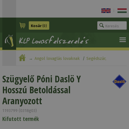
|
Kosár
(0)
Angol lovaglás lovaknak
Segédszár,
kikötőszár
Szügyelő Póni Daslö Y Hosszú Betoldással
Szügyelő Póni Daslö Y
Hosszú Betoldással
Aranyozott
Aranyozott
1193799 (0318g03)
Kifutott termék