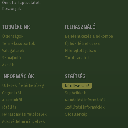
Önnel a kapcsolatot.
Köszönjük.
TERMÉKEINK
FELHASZNÁLÓ
Újdonságok
Bejelentkezés a fiókomba
Termékcsoportok
Új fiók létrehozása
Válogatások
Elfelejtett jelszó
Színajánló
Tárolt adatok
Akciók
INFORMÁCIÓK
SEGÍTSÉG
Üzletek / elérhetőség
Kérdése van?
Cégünkről
Súgócikkek
A Tattiniről
Rendelési információk
Jótállás
Szállítási információk
Felhasználási feltételek
Oldaltérkép
Adatvédelmi irányelvek