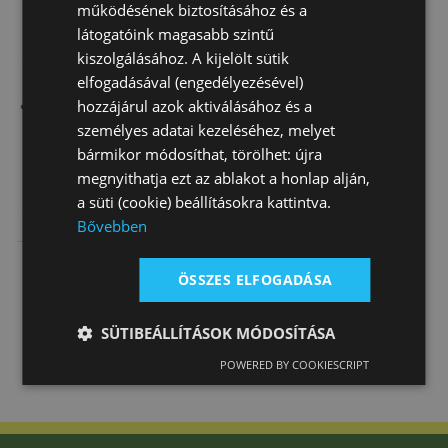
működésének biztosításához és a
látogatóink magasabb szintű
kiszolgálásához. A kijelölt sütik
elfogadásával (engedélyezésével)
hozzájárul azok aktiválásához és a
személyes adatai kezeléséhez, melyet
bármikor módosíthat, törölhet: újra
megnyithatja ezt az ablakot a honlap alján,
a süti (cookie) beállításokra kattintva.
Segédszár Bőr
Szügyelő Daslö
Kikötőszár
Bővebben
Y Hosszú
Hosszú
Betoldással
Gumival
9 320 Ft
32 270 Ft
16 740 Ft
Roz…
ÖSSZES ELFOGADÁSA
SÜTIBEÁLLÍTÁSOK MÓDOSÍTÁSA
POWERED BY COOKIESCRIPT