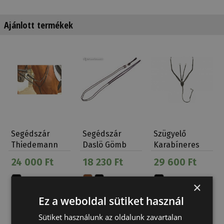
Ajánlott termékek
Segédszár
Segédszár
Szügyelő
Thiedemann
Daslö Gömb
Karabíneres
Martingállal
Zsinór
Strasszos
24 000 Ft
18 230 Ft
29 600 Ft
×
Ez a weboldal sütiket használ
Sütiket használunk az oldalunk zavartalan