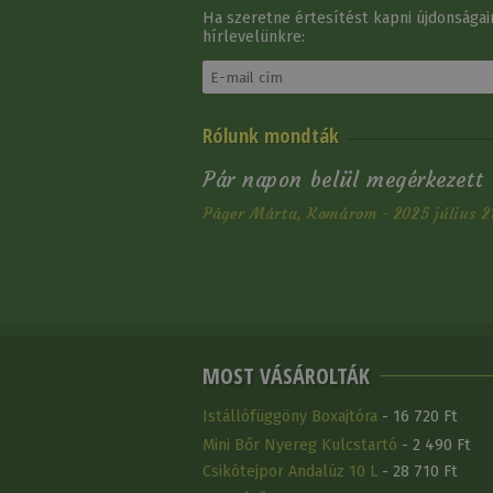
Ha szeretne értesítést kapni újdonságain
hírlevelünkre:
Sarkantyúszíj Western
Rólunk mondták
Sima Bőr
9 640 Ft
Pár napon belül megérkezett
Páger Márta, Komárom - 2025 július 2
MOST VÁSÁROLTÁK
Istállófüggöny Boxajtóra
- 16 720 Ft
Mini Bőr Nyereg Kulcstartó
- 2 490 Ft
Csikótejpor Andalúz 10 L
- 28 710 Ft