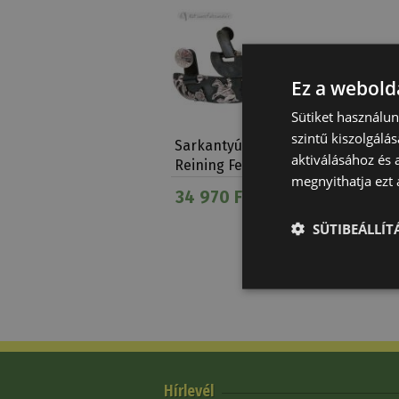
Ez a webolda
Sütiket használu
szintű kiszolgálás
Sarkantyú Western
Sarkant
aktiválásához és 
Reining Fekete Tíz Ágú
Kosárfo
megnyithatja ezt a
34 970 Ft
7 900 
SÜTIBEÁLLÍ
Hírlevél