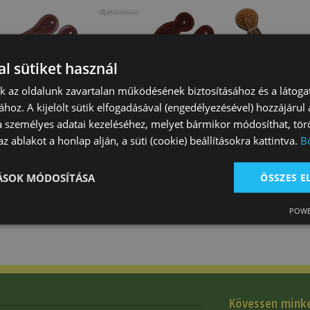
l sütiket használ
nk az oldalunk zavartalan működésének biztosításához és a látog
ához. A kijelölt sütik elfogadásával (engedélyezésével) hozzájárul
yúszíj Western
Sarkantyúszíj Western
Sarkantyúszíj 
a személyes adatai kezeléséhez, melyet bármikor módosíthat, törö
nott Új
Kosárfonott
Kosárfonott Íve
z ablakot a honlap alján, a süti (cookie) beállításokra kattintva.
B
Ft
7 730 Ft
8 550 Ft
TÁSOK MÓDOSÍTÁSA
ÖSSZES 
POWE
Kövessen mink