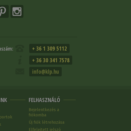
+ 36 1 309 5112
nszám:
+ 36 30 341 7578
info@klp.hu
INK
FELHASZNÁLÓ
k
Bejelentkezés a
fiókomba
portok
Új fiók létrehozása
k
Elfelejtett jelszó