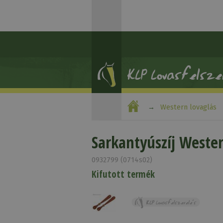
Western lovaglás
Sarkantyúszíj Weste
0932799 (0714s02)
Kifutott termék