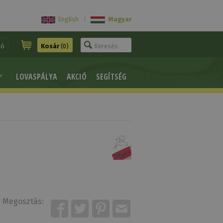
English
|
Magyar
ió
Kosár
(0)
LOVASPÁLYA
AKCIÓ
SEGÍTSÉG
Megosztás: