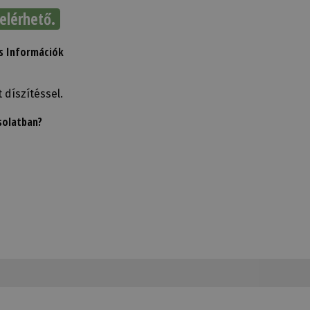
elérhető.
s Információk
díszítéssel.
solatban?