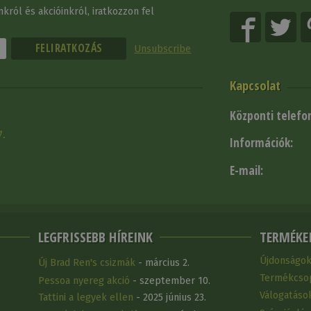
król és akcióinkról, iratkozzon fel
Unsubscribe
Kapcsolat
Központi telefo
1.
Információk:
E-mail:
LEGFRISSEBB HÍREINK
TERMÉKE
Újdonságo
Új Brad Ren's csizmák
- március 2.
Termékcso
Pessoa nyereg akció
- szeptember 10.
Válogatáso
Tattini a legyek ellen
- 2025 június 23.