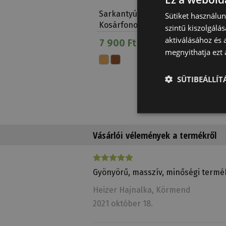
Sarkantyúszíj Western
Sarkant
Sütiket használu
Kosárfonott Új
Kosárfo
szintű kiszolgálás
aktiválásához és 
7 900 Ft
8 550 
megnyithatja ezt a
SÜTIBEÁLLÍ
Vásárlói vélemények a termékről
Gyönyörű, masszív, minőségi termé
Heizer Hajnalka
, Körmend
2021 október 18.
Sarkantyúszíj Western
Díszített