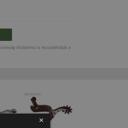
ívánság listájukhoz is hozzáadhatják a
×