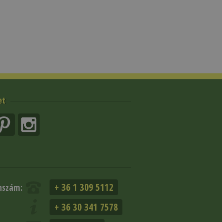
et
+ 36 1 309 5112
nszám:
+ 36 30 341 7578