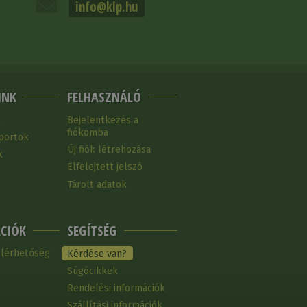
info@klp.hu
INK
FELHASZNÁLÓ
k
Bejelentkezés a
fiókomba
portok
Új fiók létrehozása
k
Elfelejtett jelszó
Tárolt adatok
CIÓK
SEGÍTSÉG
elérhetőség
Kérdése van?
Súgócikkek
Rendelési információk
Szállítási információk