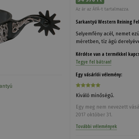
Az ár az ÁFÁ-t tartalmazza.
Sarkantyú Western Reining Fe
Selyemfény acél, nemet ezüs
méretben, tíz ágú derelyéve
Kérdése van a termékkel kapc
Tegye fel bátran!
Egy vásárlói vélemény:
kantyú
Kiváló minőségű.
Egy meg nem nevezett vásá
2017 október 31.
További vélemények