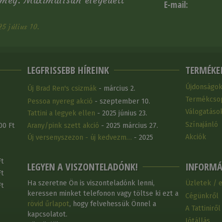
 meg. Maximálisan elégedett
E-mail:
5 július 10.
LEGFRISSEBB HÍREINK
TERMÉKE
Újdonságo
Új Brad Ren's csizmák
- március 2.
Termékcso
Pessoa nyereg akció
- szeptember 10.
Válogatáso
Tattini a legyek ellen
- 2025 június 23.
Színajánló
00 Ft
Arany/pink szett akció
- 2025 március 27.
Akciók
Új versenyszezon - új kedvezm…
- 2025
március 25.
Ft
LEGYEN A VISZONTELADÓNK!
INFORMÁ
Ft
Ha szeretne Ön is viszonteladónk lenni,
Üzletek / 
Ft
keressen minket telefonon vagy töltse ki ezt a
Cégünkről
rövid űrlapot
, hogy felvehessük Önnel a
A Tattiniről
kapcsolatot.
Jótállás