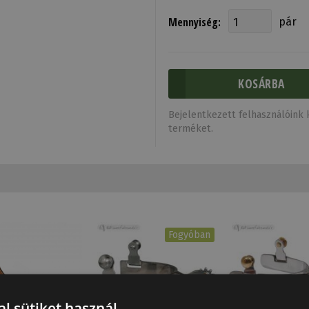
Mennyiség:
pár
Bejelentkezett felhasználóink k
terméket.
Fogyóban
l sütiket használ