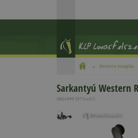
Western lovaglás
Sarkantyú Western R
0804999 (0714c01)