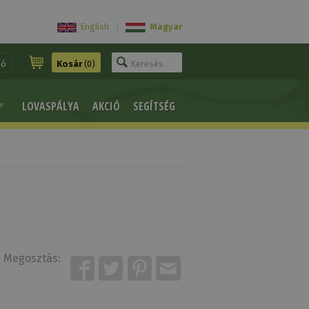
English
|
Magyar
ió
Kosár
(0)
LOVASPÁLYA
AKCIÓ
SEGÍTSÉG
Megosztás: