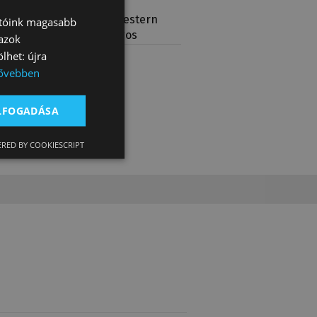
tern
Sarkantyú Western
atóink magasabb
Barna Csillagos
 azok
Argen…
lhet: újra
43 760 Ft
ővebben
ELFOGADÁSA
RED BY COOKIESCRIPT