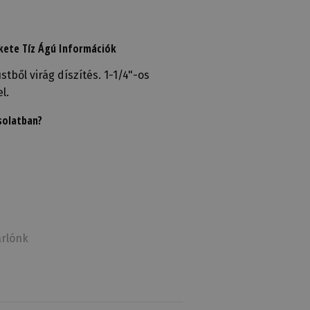
kete Tíz Ágú Információk
tből virág díszítés. 1-1/4"-os
l.
solatban?
rlónk