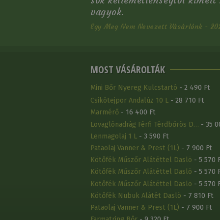
sok kellemetlenségtől kímélt
vagyok.
Egy Meg Nem Nevezett Vásárlónk - 202
MOST VÁSÁROLTÁK
Mini Bőr Nyereg Kulcstartó
- 2 490 Ft
Csikótejpor Andalúz 10 L
- 28 710 Ft
Marmérő
- 16 400 Ft
Lovaglónadrág Férfi Térdbőrös D…
- 35 0
Lenmagolaj 1 L
- 3 590 Ft
Pataolaj Vanner & Prest (1L)
- 7 900 Ft
Kötőfék Műszőr Alátéttel Daslö
- 5 570 
Kötőfék Műszőr Alátéttel Daslö
- 5 570 
Kötőfék Műszőr Alátéttel Daslö
- 5 570 
Kötőfék Nubuk Alátét Daslö
- 7 810 Ft
Pataolaj Vanner & Prest (1L)
- 7 900 Ft
Farmatring Bőr
- 9 320 Ft