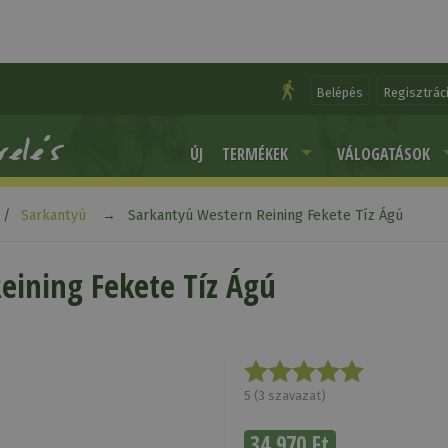
Belépés
Regisztrác
ÚJ
TERMÉKEK
VÁLOGATÁSOK
Sarkantyú
Sarkantyú Western Reining Fekete Tíz Ágú
eining Fekete Tíz Ágú
5
(
3
szavazat)
34 970 Ft