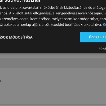
yúszíj Western
Sarkantyú Western Kis
Sarkantyú Wes
nk az oldalunk zavartalan működésének biztosításához és a látog
nott Ívelt
Derelyés
Rozsdamentes
ához. A kijelölt sütik elfogadásával (engedélyezésével) hozzájárul
a személyes adatai kezeléséhez, melyet bármikor módosíthat, törö
Ft
24 980 Ft
26 460 Ft
z ablakot a honlap alján, a süti (cookie) beállításokra kattintva.
B
TÁSOK MÓDOSÍTÁSA
ÖSSZES 
POWE
k.