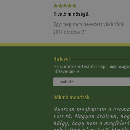
9 350 Ft
Kiváló minőségű.
Egy meg nem nevezett vásárlónk
2017 október 31.
Hírlevél
Ha szeretne értesítést kapni újdonságain
hírlevelünkre:
Rólunk mondták
Gyorsan megkaptam a csoma
volt rá. Nagyon örültem, hog
hölgy, hogy nem a megfelelő