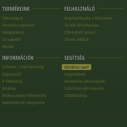
TERMÉKEINK
FELHASZNÁLÓ
Újdonságok
Bejelentkezés a fiókomba
Termékcsoportok
Új fiók létrehozása
Válogatások
Elfelejtett jelszó
Színajánló
Tárolt adatok
Akciók
INFORMÁCIÓK
SEGÍTSÉG
Üzletek / elérhetőség
Kérdése van?
Cégünkről
Súgócikkek
A Tattiniről
Rendelési információk
Jótállás
Szállítási információk
Felhasználási feltételek
Oldaltérkép
Adatvédelmi irányelvek