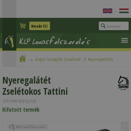
|
Kosár
(0)
Angol lovaglás lovaknak
Nyeregalátét
Nyeregalátét Zselétokos Tattini
Nyeregalátét
Zselétokos Tattini
1211199 (0312z13)
Kifutott termék