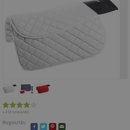
4.3
(
3
szavazat)
Megosztás: