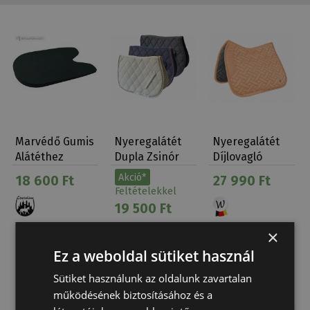
Marvédő Gumis
Nyeregalátét
Nyeregalátét
Alátéthez
Dupla Zsinór
Díjlovagló
1214399
Tattini
Barack
Akció*
18 600 Ft
27 990 Ft
Feltételekkel
19 500 Ft
×
Ez a weboldal sütiket használ
Sütiket használunk az oldalunk zavartalan
működésének biztosításához és a