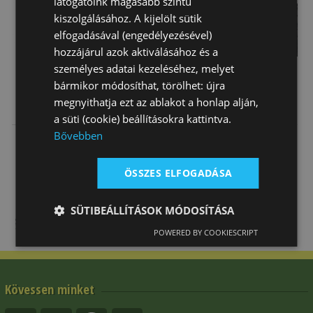
látogatóink magasabb szintű
kiszolgálásához. A kijelölt sütik
elfogadásával (engedélyezésével)
hozzájárul azok aktiválásához és a
személyes adatai kezeléséhez, melyet
bármikor módosíthat, törölhet: újra
Nyeregalátét
Nyeregalátét
Nyeregalátét
megnyithatja ezt az ablakot a honlap alján,
Marnál Szabott
Díjlovagló
Díjlovas
a süti (cookie) beállításokra kattintva.
Tattini
Daslö
Gyémánt
Bővebben
Akció*
Akció*
11 590 Ft
Steppelés
Feltételekkel
Feltételekkel
19 990 Ft
19 490 Ft
ÖSSZES ELFOGADÁSA
SÜTIBEÁLLÍTÁSOK MÓDOSÍTÁSA
POWERED BY COOKIESCRIPT
Kövessen minket