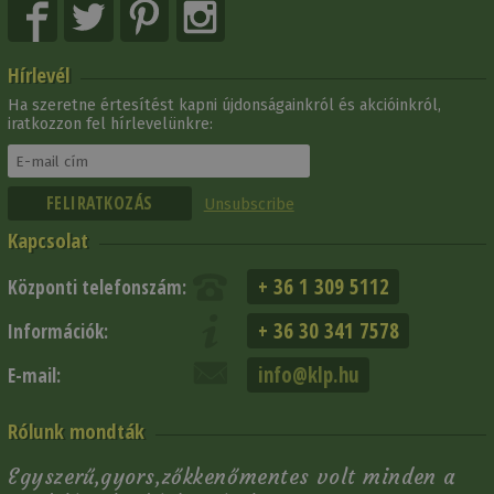
Hírlevél
Ha szeretne értesítést kapni újdonságainkról és akcióinkról,
iratkozzon fel hírlevelünkre:
Unsubscribe
Kapcsolat
+ 36 1 309 5112
Központi telefonszám:
+ 36 30 341 7578
Információk:
info@klp.hu
E-mail:
Rólunk mondták
Egyszerű,gyors,zőkkenőmentes volt minden a