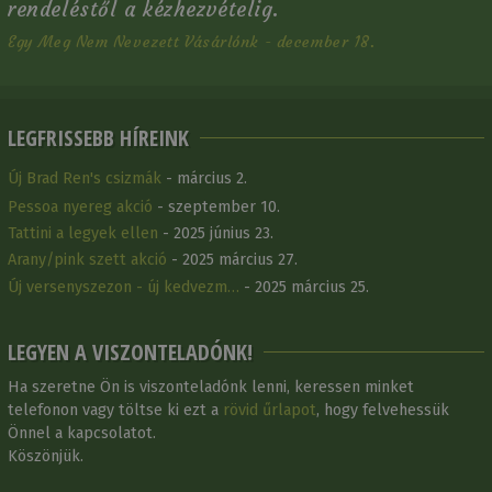
rendeléstől a kézhezvételig.
Egy Meg Nem Nevezett Vásárlónk - december 18.
LEGFRISSEBB HÍREINK
Új Brad Ren's csizmák
- március 2.
Pessoa nyereg akció
- szeptember 10.
Tattini a legyek ellen
- 2025 június 23.
Arany/pink szett akció
- 2025 március 27.
Új versenyszezon - új kedvezm…
- 2025 március 25.
LEGYEN A VISZONTELADÓNK!
Ha szeretne Ön is viszonteladónk lenni, keressen minket
telefonon vagy töltse ki ezt a
rövid űrlapot
, hogy felvehessük
Önnel a kapcsolatot.
Köszönjük.