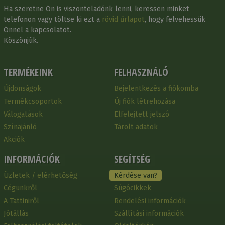
Ha szeretne Ön is viszonteladónk lenni, keressen minket
telefonon vagy töltse ki ezt a
rövid űrlapot
, hogy felvehessük
Önnel a kapcsolatot.
Köszönjük.
TERMÉKEINK
FELHASZNÁLÓ
Újdonságok
Bejelentkezés a fiókomba
Termékcsoportok
Új fiók létrehozása
Válogatások
Elfelejtett jelszó
Színajánló
Tárolt adatok
Akciók
INFORMÁCIÓK
SEGÍTSÉG
Üzletek / elérhetőség
Kérdése van?
Cégünkről
Súgócikkek
A Tattiniről
Rendelési információk
Jótállás
Szállítási információk