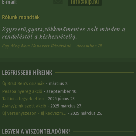
info@klp.hu
E-mail:
Rólunk mondták
Egyszerű,gyors,zőkkenőmentes volt minden a
rendeléstől a kézhezvételig.
Egy Meg Nem Nevezett Vásárlónk - december 18.
LEGFRISSEBB HÍREINK
Új Brad Ren's csizmák
- március 2.
Pessoa nyereg akció
- szeptember 10.
Tattini a legyek ellen
- 2025 június 23.
Arany/pink szett akció
- 2025 március 27.
Új versenyszezon - új kedvezm…
- 2025 március 25.
LEGYEN A VISZONTELADÓNK!