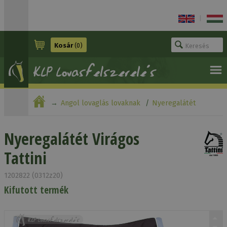
|
Kosár
(0)
Angol lovaglás lovaknak
Nyeregalátét
Nyeregalátét Virágos Tattini
Nyeregalátét Virágos
Tattini
1202822 (0312z20)
Kifutott termék