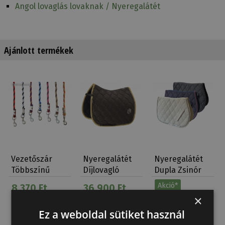
Angol lovaglás lovaknak / Nyeregalátét
Ajánlott termékek
Vezetőszár
Nyeregalátét
Nyeregalátét
Többszínű
Díjlovagló
Dupla Zsinór
Csavart Tattini
Eskadron
Tattini
Akció*
8 370 Ft
36 900 Ft
Csillá…
Feltételekkel
×
19 500 Ft
Ez a weboldal sütiket használ