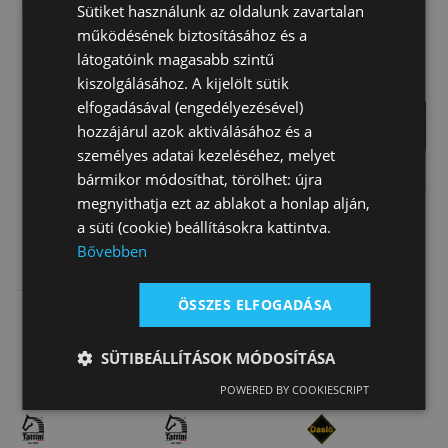
Sütiket használunk az oldalunk zavartalan
működésének biztosításához és a
látogatóink magasabb szintű
kiszolgálásához. A kijelölt sütik
elfogadásával (engedélyezésével)
hozzájárul azok aktiválásához és a
személyes adatai kezeléséhez, melyet
bármikor módosíthat, törölhet: újra
megnyithatja ezt az ablakot a honlap alján,
a süti (cookie) beállításokra kattintva.
Bővebben
Nyeregalátét
Nyeregalátét
Nyeregalátét
Marnál Szabott
Extra Vastag
Szalag Szegés
Tattini
Tattini
Póni Daslö E…
ÖSSZES ELFOGADÁSA
Akció*
Akció*
Akció*
Feltételekkel
Feltételekkel
Feltételekkel
19 990 Ft
26 870 Ft
15 700 Ft
SÜTIBEÁLLÍTÁSOK MÓDOSÍTÁSA
POWERED BY COOKIESCRIPT