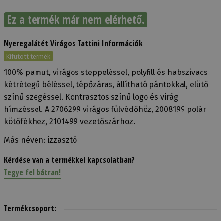
Ez a termék már nem elérhető.
Nyeregalátét Virágos Tattini Információk
Kifutott termék
100% pamut, virágos steppeléssel, polyfill és habszivacs
kétrétegű béléssel, tépőzáras, állítható pántokkal, elütő
színű szegéssel. Kontrasztos színű logo és virág
hímzéssel. A 2706299 virágos fülvédőhöz, 2008199 polár
kötőfékhez, 2101499 vezetőszárhoz.
Más néven: izzasztó
Kérdése van a termékkel kapcsolatban?
Tegye fel bátran!
Termékcsoport: