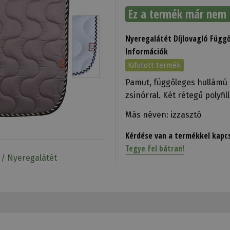
Ez a termék már nem 
Nyeregalátét Díjlovagló Függő
Információk
Kifutott termék
Pamut, függőleges hullámú 
zsinórral. Két rétegű polyfi
Más néven: izzasztó
Kérdése van a termékkel kapc
Tegye fel bátran!
 / Nyeregalátét