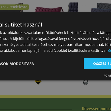
Csak rendelésre
l sütiket használ
nk az oldalunk zavartalan működésének biztosításához és a látog
ához. A kijelölt sütik elfogadásával (engedélyezésével) hozzájárul
alátét
Nyeregalátét Szalag
Nyeregalátét D
a személyes adatai kezeléséhez, melyet bármikor módosíthat, törö
gló/többcélú
Szegés Póni Daslö E…
Zsinór Tattini
z ablakot a honlap alján, a süti (cookie) beállításokra kattintva.
B
…
0 Ft
Akció*
Feltételekkel
Akció*
Feltéte
15 700 Ft
19 500 Ft
TÁSOK MÓDOSÍTÁSA
ÖSSZES 
POWE
Kövessen mink