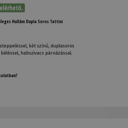
elérhető.
leges Hullám Dupla Soros Tattini
steppeléssel, két színű, duplasoros
ll béléssel, habszivacs párnázással.
solatban?