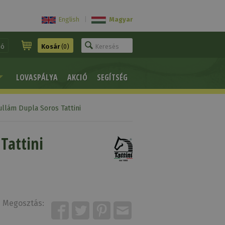
English
|
Magyar
ió
Kosár
(0)
LOVASPÁLYA
AKCIÓ
SEGÍTSÉG
llám Dupla Soros Tattini
Tattini
Megosztás: