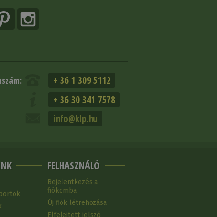
+ 36 1 309 5112
nszám:
+ 36 30 341 7578
info@klp.hu
INK
FELHASZNÁLÓ
k
Bejelentkezés a
fiókomba
portok
Új fiók létrehozása
k
Elfelejtett jelszó