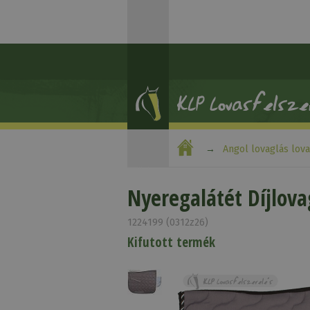
Angol lovaglás lov
Nyeregalátét Díjlova
1224199 (0312z26)
Kifutott termék