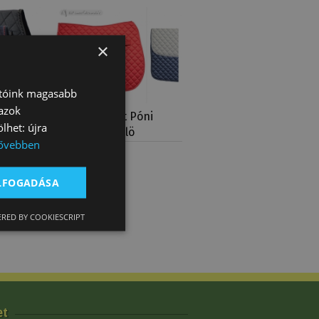
×
atóink magasabb
 azok
upla
Nyeregalátét Póni
lhet: újra
Steppelt Daslö
ővebben
10 980 Ft
lekkel
ELFOGADÁSA
RED BY COOKIESCRIPT
et