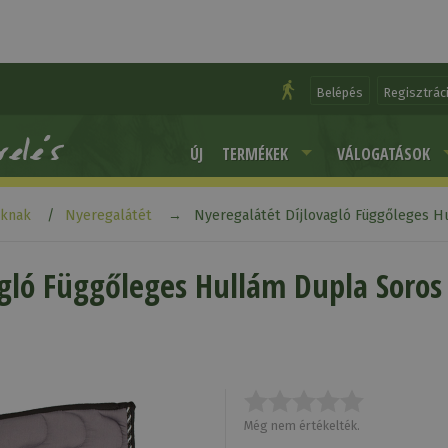
Belépés
Regisztrác
ÚJ
TERMÉKEK
VÁLOGATÁSOK
aknak
Nyeregalátét
Nyeregalátét Díjlovagló Függőleges Hu
gló Függőleges Hullám Dupla Soros 
Még nem értékelték.