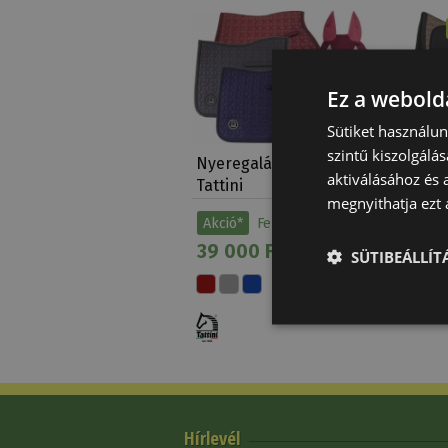
Ez a webolda
Sütiket használu
szintű kiszolgálás
Nyeregalátét Lurex
Nyereg
aktiválásához és 
Tattini
Díjlova
megnyithatja ezt a
Gumi R
18 60
Akció*
Feltételekkel
39 000 Ft
SÜTIBEÁLLÍ
Hírlevél