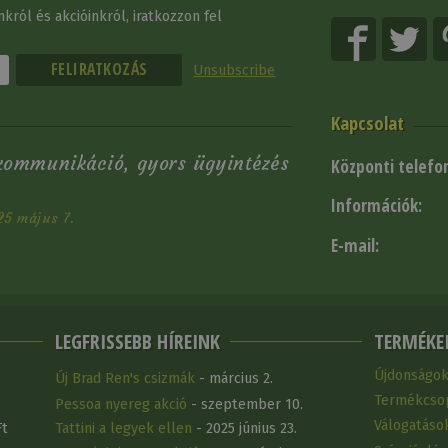
król és akcióinkról, iratkozzon fel
Unsubscribe
Kapcsolat
 kommunikáció, gyors ügyintézés
Központi telefo
Információk:
25 május 7.
E-mail:
LEGFRISSEBB HÍREINK
TERMÉKE
Újdonságo
Új Brad Ren's csizmák
- március 2.
Termékcso
Pessoa nyereg akció
- szeptember 10.
Válogatáso
Ft
Tattini a legyek ellen
- 2025 június 23.