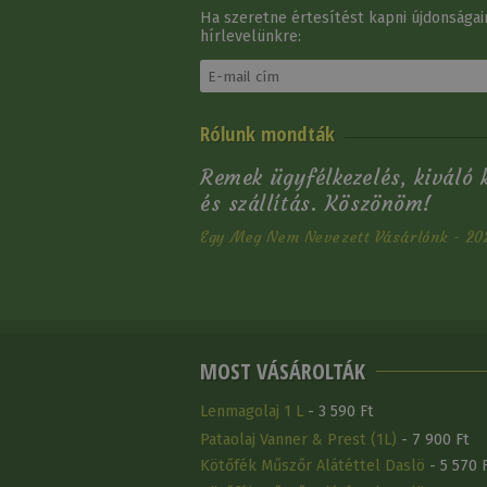
Ha szeretne értesítést kapni újdonságain
hírlevelünkre:
Nyeregalátét
Rólunk mondták
Díjlovagló Eskadron
Csillá…
36 900 Ft
Remek ügyfélkezelés, kiváló
és szállítás. Köszönöm!
Egy Meg Nem Nevezett Vásárlónk - 20
MOST VÁSÁROLTÁK
Lenmagolaj 1 L
- 3 590 Ft
Pataolaj Vanner & Prest (1L)
- 7 900 Ft
Kötőfék Műszőr Alátéttel Daslö
- 5 570 