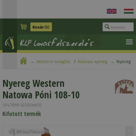
|
Kosár
(0)
Western lovaglás
Natowa nyereg
Nyereg
Western Natowa Póni 108-10
Nyereg Western
Natowa Póni 108-10
1047099 (0703m03)
Kifutott termék