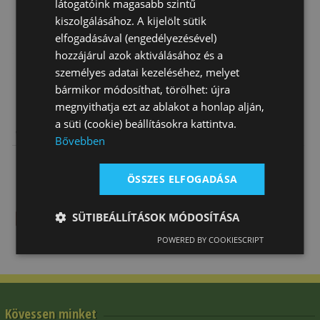
látogatóink magasabb szintű
kiszolgálásához. A kijelölt sütik
elfogadásával (engedélyezésével)
hozzájárul azok aktiválásához és a
személyes adatai kezeléséhez, melyet
bármikor módosíthat, törölhet: újra
megnyithatja ezt az ablakot a honlap alján,
Nyereg
Nyereg
Nyereg
a süti (cookie) beállításokra kattintva.
Western
Western
Western
Bővebben
Natowa 2218
Natowa 113-16
Natowa 2215
330 750 Ft
212 940 Ft
297 300 Ft
ÖSSZES ELFOGADÁSA
SÜTIBEÁLLÍTÁSOK MÓDOSÍTÁSA
POWERED BY COOKIESCRIPT
Kövessen minket