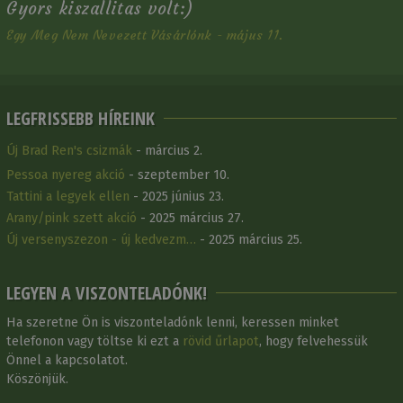
Gyors kiszallitas volt:)
Egy Meg Nem Nevezett Vásárlónk - május 11.
LEGFRISSEBB HÍREINK
Új Brad Ren's csizmák
- március 2.
Pessoa nyereg akció
- szeptember 10.
Tattini a legyek ellen
- 2025 június 23.
Arany/pink szett akció
- 2025 március 27.
Új versenyszezon - új kedvezm…
- 2025 március 25.
LEGYEN A VISZONTELADÓNK!
Ha szeretne Ön is viszonteladónk lenni, keressen minket
telefonon vagy töltse ki ezt a
rövid űrlapot
, hogy felvehessük
Önnel a kapcsolatot.
Köszönjük.