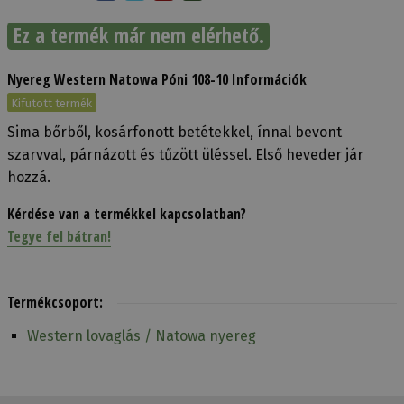
Ez a termék már nem elérhető.
Nyereg Western Natowa Póni 108-10 Információk
Kifutott termék
Sima bőrből, kosárfonott betétekkel, ínnal bevont
szarvval, párnázott és tűzött üléssel. Első heveder jár
hozzá.
Kérdése van a termékkel kapcsolatban?
Tegye fel bátran!
Termékcsoport:
Western lovaglás / Natowa nyereg