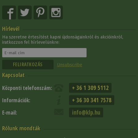
Hírlevél
Ha szeretne értesítést kapni újdonságainkról és akcióinkról,
iratkozzon fel hírlevelünkre:
Unsubscribe
Kapcsolat
+ 36 1 309 5112
Központi telefonszám:
+ 36 30 341 7578
Információk:
info@klp.hu
E-mail:
Rólunk mondták