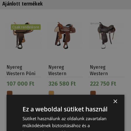
Ajánlott termékek
Csak rendelésre
Nyereg
Nyereg
Nyereg
Western Póni
Western
Western
Szintetikus
Natowa 2217
Natowa Bordás
107 000 Ft
326 580 Ft
222 750 Ft
Szél Kerek…
×
Ez a weboldal sütiket használ
Sütiket használunk az oldalunk zavartalan
működésének biztosításához és a