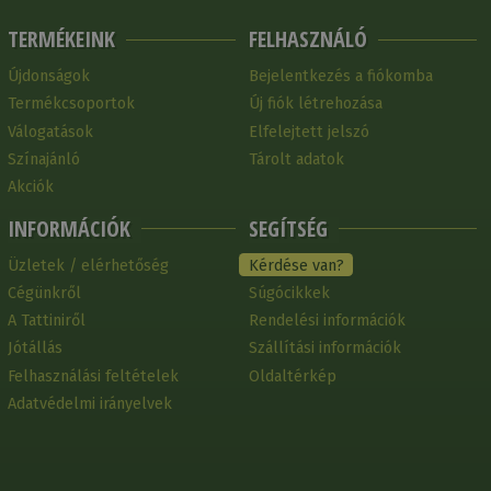
TERMÉKEINK
FELHASZNÁLÓ
Újdonságok
Bejelentkezés a fiókomba
Termékcsoportok
Új fiók létrehozása
Válogatások
Elfelejtett jelszó
Színajánló
Tárolt adatok
Akciók
INFORMÁCIÓK
SEGÍTSÉG
Üzletek / elérhetőség
Kérdése van?
Cégünkről
Súgócikkek
A Tattiniről
Rendelési információk
Jótállás
Szállítási információk
Felhasználási feltételek
Oldaltérkép
Adatvédelmi irányelvek