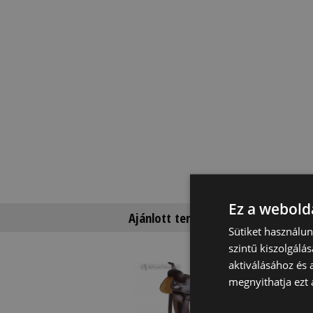
Ez a webolda
Ajánlott termékek
Sütiket használu
szintű kiszolgálás
aktiválásához és 
Top
megnyithatja ezt a