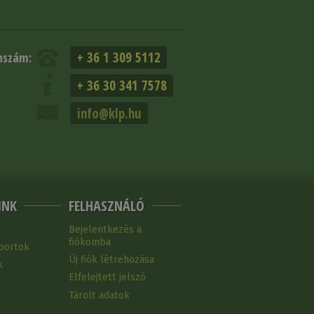
+ 36 1 309 5112
nszám:
+ 36 30 341 7578
info@klp.hu
INK
FELHASZNÁLÓ
k
Bejelentkezés a
fiókomba
portok
Új fiók létrehozása
k
Elfelejtett jelszó
Tárolt adatok