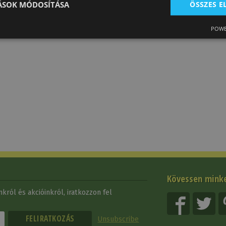
TÁSOK MÓDOSÍTÁSA
ÖSSZES 
POWE
Kövessen mink
król és akcióinkról, iratkozzon fel
Unsubscribe