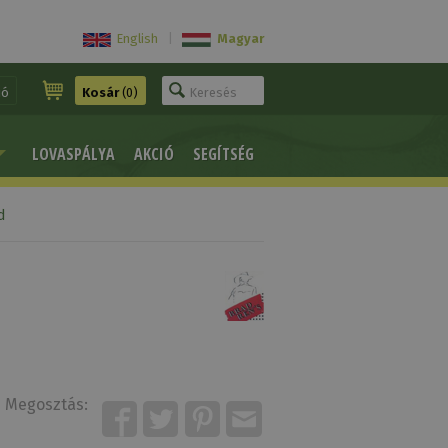
English
|
Magyar
ió
Kosár
(0)
LOVASPÁLYA
AKCIÓ
SEGÍTSÉG
d
Megosztás: