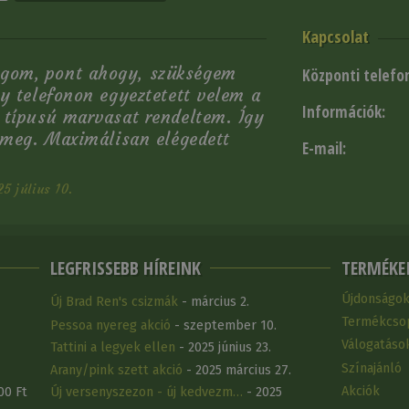
Kapcsolat
gom, pont ahogy, szükségem
Központi telefo
y telefonon egyeztetett velem a
Információk:
 típusú marvasat rendeltem. Így
 meg. Maximálisan elégedett
E-mail:
5 július 10.
LEGFRISSEBB HÍREINK
TERMÉKE
Újdonságo
Új Brad Ren's csizmák
- március 2.
Termékcso
Pessoa nyereg akció
- szeptember 10.
Válogatáso
Tattini a legyek ellen
- 2025 június 23.
Színajánló
Arany/pink szett akció
- 2025 március 27.
Akciók
00 Ft
Új versenyszezon - új kedvezm…
- 2025