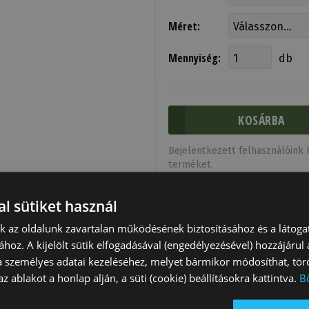
Méret:
Mennyiség:
db
Bejelentkezett felhasználóink k
terméket.
l sütiket használ
nk az oldalunk zavartalan működésének biztosításához és a látog
ához. A kijelölt sütik elfogadásával (engedélyezésével) hozzájárul
a személyes adatai kezeléséhez, melyet bármikor módosíthat, törö
z ablakot a honlap alján, a süti (cookie) beállításokra kattintva.
B