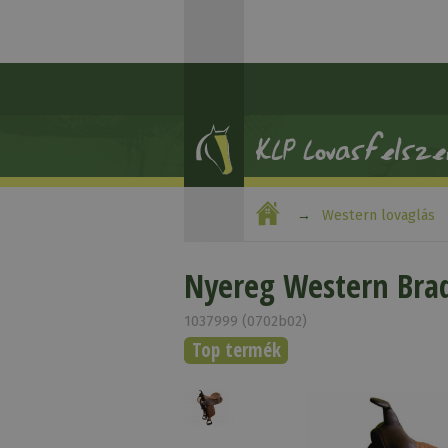
Western lovaglás
Nyereg Western Brad
1037999 (0702b02)
Top termék