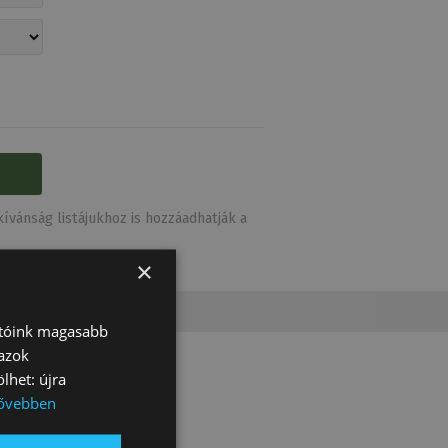
ívánság listájukhoz is hozzáadhatják a
×
atóink magasabb
 azok
lhet: újra
ővebben