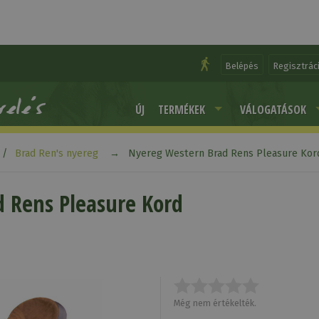
Belépés
Regisztrác
ÚJ
TERMÉKEK
VÁLOGATÁSOK
Brad Ren's nyereg
Nyereg Western Brad Rens Pleasure Kor
 Rens Pleasure Kord
Még nem értékelték.