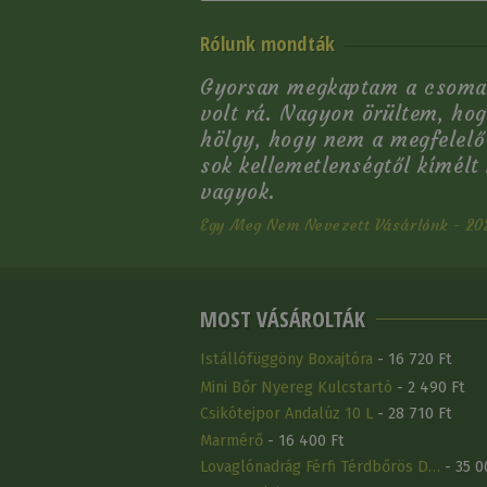
Rólunk mondták
Gyorsan megkaptam a csoma
volt rá. Nagyon örültem, hog
hölgy, hogy nem a megfelelő
sok kellemetlenségtől kímélt
vagyok.
Egy Meg Nem Nevezett Vásárlónk - 202
MOST VÁSÁROLTÁK
Istállófüggöny Boxajtóra
- 16 720 Ft
Mini Bőr Nyereg Kulcstartó
- 2 490 Ft
Csikótejpor Andalúz 10 L
- 28 710 Ft
Marmérő
- 16 400 Ft
Lovaglónadrág Férfi Térdbőrös D…
- 35 0