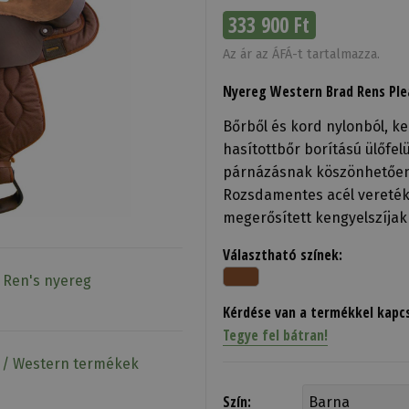
333 900 Ft
Az ár az ÁFÁ-t tartalmazza.
Nyereg Western Brad Rens Ple
Bőrből és kord nylonból, ke
hasítottbőr borítású ülőfelü
párnázásnak köszönhetően
Rozsdamentes acél veretékke
megerősített kengyelszíjakka
Választható színek:
d Ren's nyereg
Kérdése van a termékkel kapc
Tegye fel bátran!
k / Western termékek
Szín: