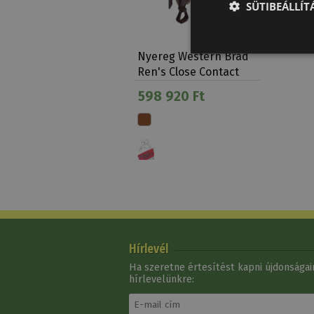
SÜTIBEÁLLÍ
Nyereg Western Brad
Ren's Close Contact
598 920 Ft
Hírlevél
Ha szeretne értesítést kapni újdonságain
hírlevelünkre: