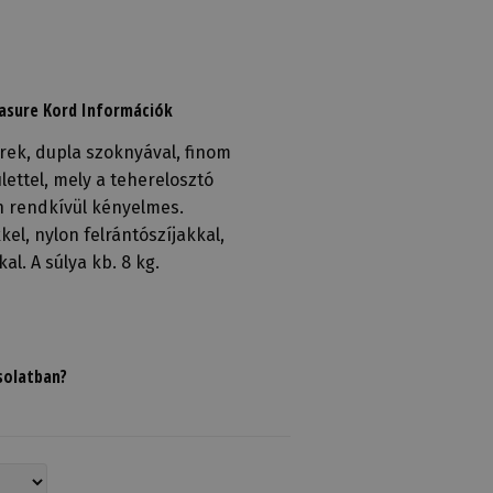
asure Kord Információk
rek, dupla szoknyával, finom
lettel, mely a teherelosztó
 rendkívül kényelmes.
l, nylon felrántószíjakkal,
l. A súlya kb. 8 kg.
solatban?