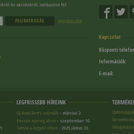
król és akcióinkról, iratkozzon fel
Unsubscribe
Kapcsolat
Központi telefo
1.
Információk:
E-mail:
LEGFRISSEBB HÍREINK
TERMÉKE
Újdonságo
Új Brad Ren's csizmák
- március 2.
Termékcso
Pessoa nyereg akció
- szeptember 10.
Válogatáso
Ft
Tattini a legyek ellen
- 2025 június 23.