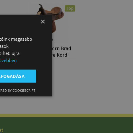
Top
×
atóink magasabb
 azok
y
Nyereg Western Brad
lhet: újra
Rens Pleasure Kord
ővebben
333 900 Ft
ELFOGADÁSA
RED BY COOKIESCRIPT
et