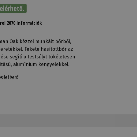
elérhető.
rel 2070 Információk
rman Oak kézzel munkált bőrből,
eretékkel. Fekete hasítottbőr az
zése segíti a testsúlyt tökéletesen
ítású, alumínium kengyelekkel.
solatban?