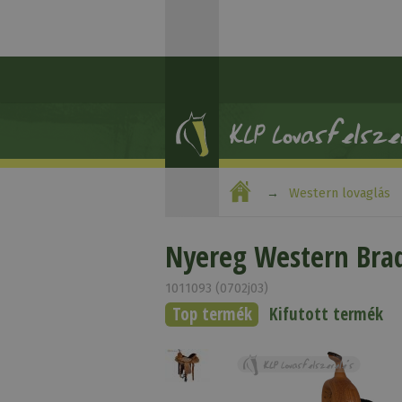
Western lovaglás
Nyereg Western Brad
1011093 (0702j03)
Top termék
Kifutott termék