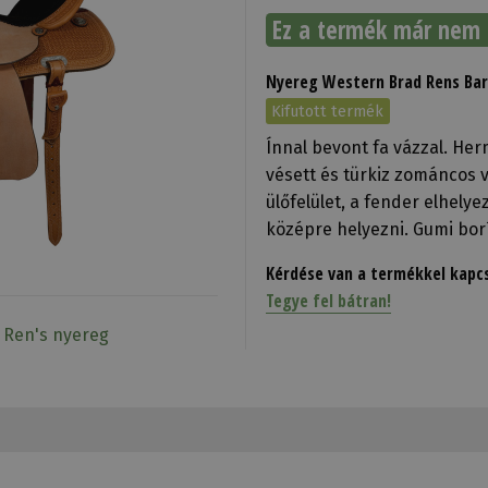
Ez a termék már nem 
Nyereg Western Brad Rens Bar
Kifutott termék
Ínnal bevont fa vázzal. He
vésett és türkiz zománcos v
ülőfelület, a fender elhelye
középre helyezni. Gumi bor
Kérdése van a termékkel kapc
Tegye fel bátran!
d Ren's nyereg