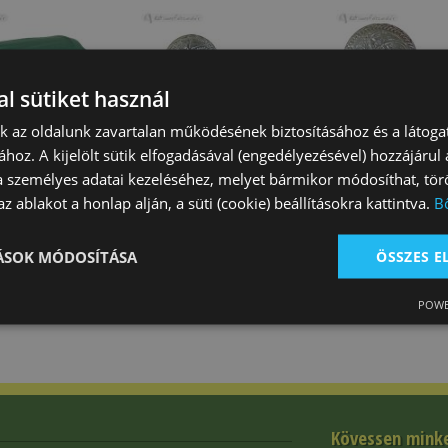
l sütiket használ
nk az oldalunk zavartalan működésének biztosításához és a látog
ához. A kijelölt sütik elfogadásával (engedélyezésével) hozzájárul
huzat Western
Dísz Ezüst Kicsi
Dísz Ezüst Nag
a személyes adatai kezeléséhez, melyet bármikor módosíthat, törö
Concho
Concho
z ablakot a honlap alján, a süti (cookie) beállításokra kattintva.
B
 Ft
1 450 Ft
1 620 Ft
TÁSOK MÓDOSÍTÁSA
ÖSSZES 
POWE
Kövessen mink