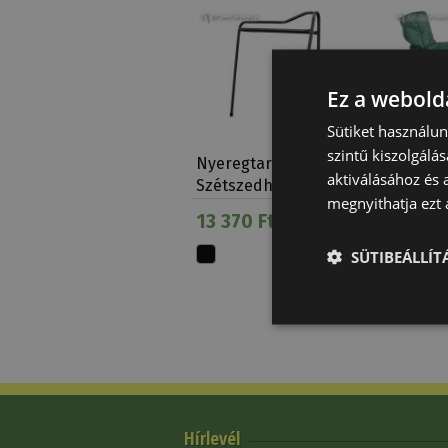
Ez a webolda
Sütiket használu
szintű kiszolgálás
Nyeregtartó
Nyereg
aktiválásához és 
Szétszedhető 3 Lábbal
megnyithatja ezt a
13 370 Ft
6 480
SÜTIBEÁLLÍ
Top
Hírlevél