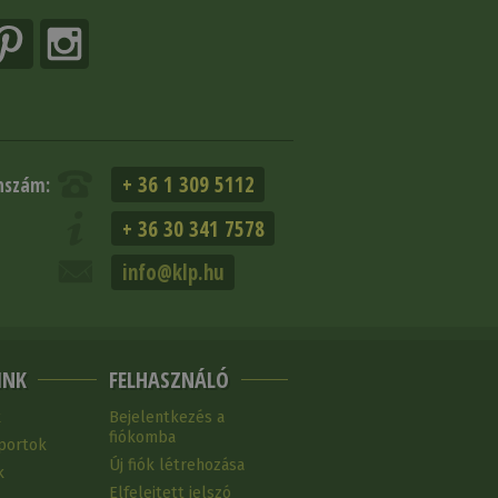
+ 36 1 309 5112
nszám:
+ 36 30 341 7578
info@klp.hu
INK
FELHASZNÁLÓ
k
Bejelentkezés a
fiókomba
portok
Új fiók létrehozása
k
Elfelejtett jelszó