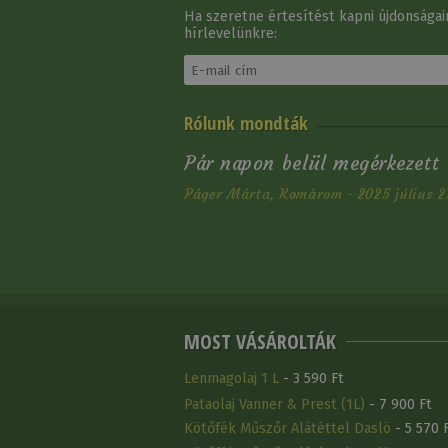
Ha szeretne értesítést kapni újdonságain
hírlevelünkre:
Nyereg Western Brad
Rólunk mondták
Ren's Close Contact
598 920 Ft
Pár napon belül megérkezett
Páger Márta, Komárom - 2025 július 2
MOST VÁSÁROLTÁK
Lenmagolaj 1 L
- 3 590 Ft
Pataolaj Vanner & Prest (1L)
- 7 900 Ft
Kötőfék Műszőr Alátéttel Daslö
- 5 570 