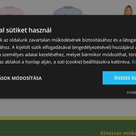
l sütiket használ
nk az oldalunk zavartalan működésének biztosításához és a látog
ához. A kijelölt sütik elfogadásával (engedélyezésével) hozzájárul
ny Fríz
Póló Lány Lófejes Kék
Miss Melody Lá
a személyes adatai kezeléséhez, melyet bármikor módosíthat, törö
z ablakot a honlap alján, a süti (cookie) beállításokra kattintva.
B
 Ft
4 990 Ft
8 490 Ft
TÁSOK MÓDOSÍTÁSA
ÖSSZES 
POWE
Kövessen mink