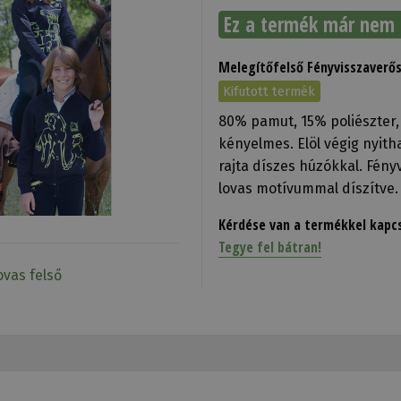
Ez a termék már nem 
Melegítőfelső Fényvisszaverő
Kifutott termék
80% pamut, 15% poliészter,
kényelmes. Elöl végig nyitha
rajta díszes húzókkal. Fény
lovas motívummal díszítve.
Kérdése van a termékkel kapc
Tegye fel bátran!
vas felső