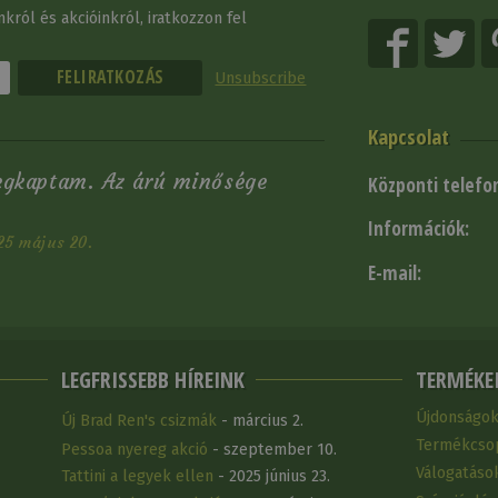
król és akcióinkról, iratkozzon fel
Unsubscribe
Kapcsolat
egkaptam. Az árú minősége
Központi telefo
Információk:
25 május 20.
E-mail:
LEGFRISSEBB HÍREINK
TERMÉKE
Újdonságo
Új Brad Ren's csizmák
- március 2.
Termékcso
Pessoa nyereg akció
- szeptember 10.
Válogatáso
Tattini a legyek ellen
- 2025 június 23.