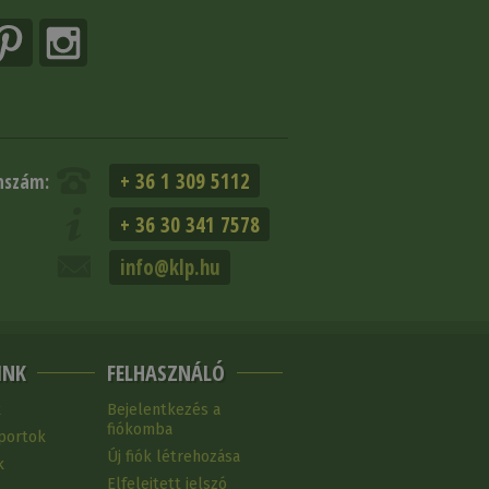
+ 36 1 309 5112
nszám:
+ 36 30 341 7578
info@klp.hu
INK
FELHASZNÁLÓ
k
Bejelentkezés a
fiókomba
portok
Új fiók létrehozása
k
Elfelejtett jelszó