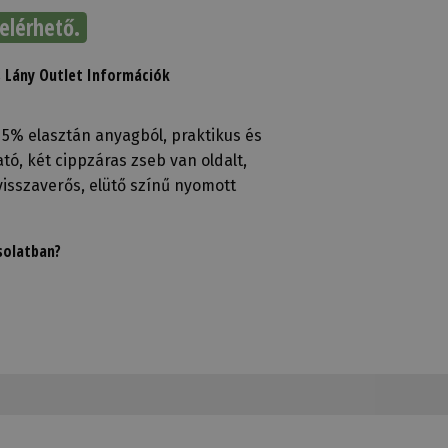
elérhető.
s Lány Outlet Információk
 5% elasztán anyagból, praktikus és
tó, két cippzáras zseb van oldalt,
visszaverős, elütő színű nyomott
solatban?