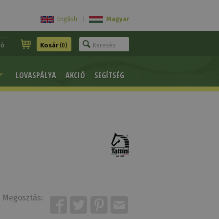
English
|
Magyar
ió
Kosár
(0)
LOVASPÁLYA
AKCIÓ
SEGÍTSÉG
Megosztás: