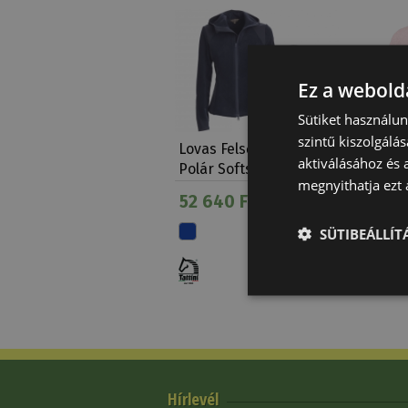
Ez a webolda
Sütiket használu
szintű kiszolgálás
Lovas Felső Női Feltre
Póló Lá
aktiválásához és 
Polár Softshell …
megnyithatja ezt a
52 640 Ft
4 990
SÜTIBEÁLLÍ
Hírlevél