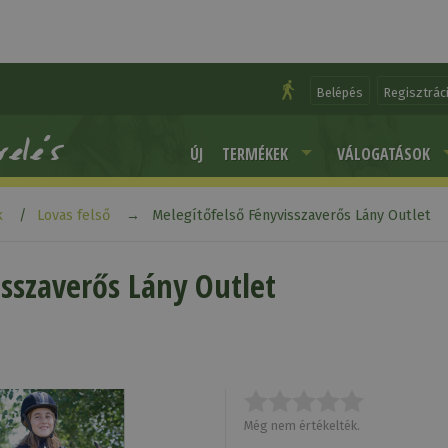
Belépés
Regisztrác
ÚJ
TERMÉKEK
VÁLOGATÁSOK
k
Lovas felső
Melegítőfelső Fényvisszaverős Lány Outlet
sszaverős Lány Outlet
Még nem értékelték.