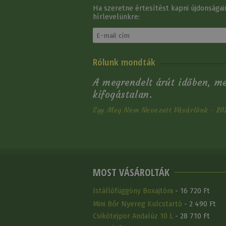
Ha szeretne értesítést kapni újdonságain
hírlevelünkre:
Pulóver Lány Lucky
Rólunk mondták
Cipzáras
16 900 Ft
A megrendelt árút időben, m
kifogástalan.
Egy Meg Nem Nevezett Vásárlónk - 20
MOST VÁSÁROLTÁK
Istállófüggöny Boxajtóra
- 16 720 Ft
Mini Bőr Nyereg Kulcstartó
- 2 490 Ft
Csikótejpor Andalúz 10 L
- 28 710 Ft