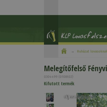
Ruházat lovasokna
Melegítőfelső Fényvi
0304499 (0108t02)
Kifutott termék