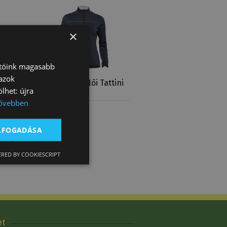
×
atóink magasabb
 azok
ny Póló
Lovas Felső Női Tattini
lhet: újra
Cipzáros
ővebben
46 590 Ft
ELFOGADÁSA
RED BY COOKIESCRIPT
et