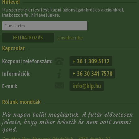
Hírlevél
Ha szeretne értesítést kapni újdonságainkról és akcióinkról,
iratkozzon fel hírlevelünkre:
Unsubscribe
Kapcsolat
+ 36 1 309 5112
Központi telefonszám:
+ 36 30 341 7578
Információk:
info@klp.hu
E-mail:
Rólunk mondták
Pár napon belül megkaptuk. A futár előzetesen
jelezte, hogy mikor érkezik és nem volt semmi
gond.
Egy Meg Nem Nevezett Vásárlónk - 2025 április 10.