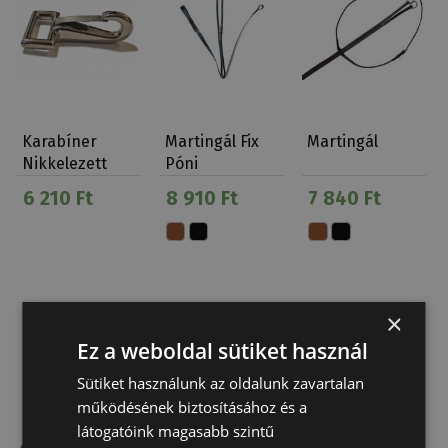
Karabíner
Martingál Fix
Martingál
Nikkelezett
Póni
(12Db)
6 210 Ft
8 910 Ft
7 840 Ft
×
Ez a weboldal sütiket használ
Sütiket használunk az oldalunk zavartalan
működésének biztosításához és a
látogatóink magasabb szintű