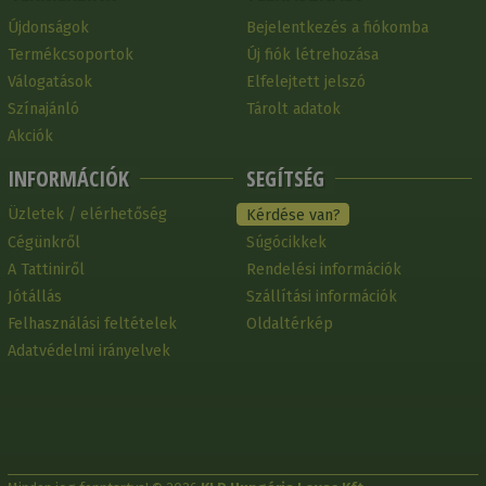
Újdonságok
Bejelentkezés a fiókomba
Termékcsoportok
Új fiók létrehozása
Válogatások
Elfelejtett jelszó
Színajánló
Tárolt adatok
Akciók
INFORMÁCIÓK
SEGÍTSÉG
Üzletek / elérhetőség
Kérdése van?
Cégünkről
Súgócikkek
A Tattiniről
Rendelési információk
Jótállás
Szállítási információk
Felhasználási feltételek
Oldaltérkép
Adatvédelmi irányelvek