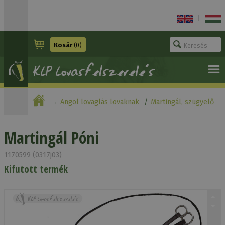
|
Kosár
(0)
Angol lovaglás lovaknak
Martingál, szügyelő
Martingál Póni
Martingál Póni
1170599 (0317j03)
Kifutott termék