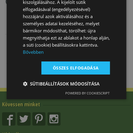
kiszolgálásához. A kijelölt sütik
elfogadásával (engedélyezésével)
hozzájárul azok aktiválásához és a
személyes adatai kezeléséhez, melyet
Martingál
Martingál Stop
Martingál Pvc
bármikor módosíthat, törölhet: újra
Galopp Daslö
Ugró Daslö
Rozsdamentes
megnyithatja ezt az ablakot a honlap alján,
3 110 Ft
710 Ft
22 600 Ft
a süti (cookie) beállításokra kattintva.
Bővebben
ÖSSZES ELFOGADÁSA
SÜTIBEÁLLÍTÁSOK MÓDOSÍTÁSA
POWERED BY COOKIESCRIPT
Kövessen minket