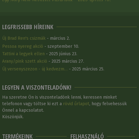
LEGFRISSEBB HÍREINK
Új Brad Ren's csizmák
- március 2.
Pessoa nyereg akció
- szeptember 10.
Tattini a legyek ellen
- 2025 június 23.
Arany/pink szett akció
- 2025 március 27.
Új versenyszezon - új kedvezm…
- 2025 március 25.
LEGYEN A VISZONTELADÓNK!
Ha szeretne Ön is viszonteladónk lenni, keressen minket
telefonon vagy töltse ki ezt a
rövid űrlapot
, hogy felvehessük
Önnel a kapcsolatot.
Köszönjük.
TERMÉKEINK
FELHASZNÁLÓ