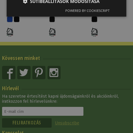
SÜTIBEÁLLÍTÁSOK MÓDOSÍTÁSA
helyett
helyett
Ft
helyett
43 605 Ft
77 607 Ft
55 794 Ft
POWERED BY COOKIESCRIPT
Kövessen minket
Hírlevél
Ha szeretne értesítést kapni újdonságainkról és akcióinkról,
iratkozzon fel hírlevelünkre:
Unsubscribe
Kapcsolat