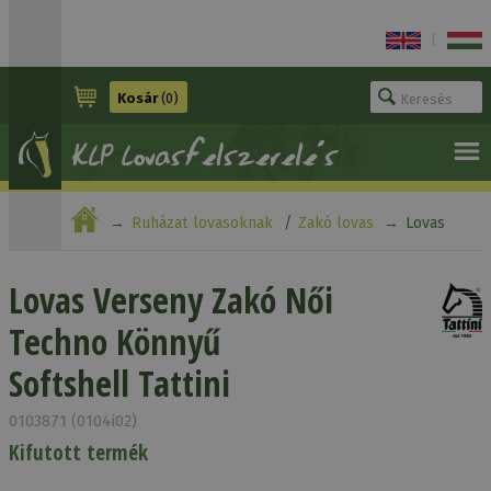
|
Kosár
(0)
Ruházat lovasoknak
Zakó lovas
Lovas
Verseny Zakó Női Techno Könnyű Softshell Tattini
Lovas Verseny Zakó Női
Techno Könnyű
Softshell Tattini
0103871 (0104i02)
Kifutott termék