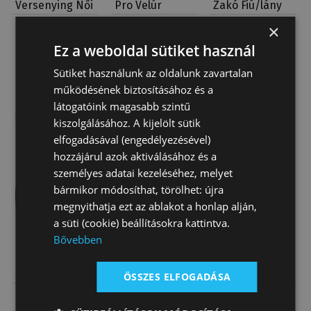
Versenying Női
Pro Velúr
Zakó Fiú/lány
Hosszú Ujj
Tattini
Sole Tattini
×
35 040 Ft
Akció
13 810 Ft
Akció
43 120 Ft
Tattini
Ez a weboldal sütiket használ
helyett
helyett
9 000 Ft
36 652 Ft
Sütiket használunk az oldalunk zavartalan
működésének biztosításához és a
látogatóink magasabb szintű
kiszolgálásához. A kijelölt sütik
elfogadásával (engedélyezésével)
hozzájárul azok aktiválásához és a
Fogyóban
személyes adatai kezeléséhez, melyet
bármikor módosíthat, törölhet: újra
megnyithatja ezt az ablakot a honlap alján,
a süti (cookie) beállításokra kattintva.
Bővebben
Lovas Verseny
Lovas Verseny
Lovas Verseny
Zakó Tattini
Zakó Tattini
Zakó Férfi
ÖSSZES ELFOGADÁSA
Női Luna
Férfi Sirio
Mercurio
Akció
51 300 Ft
Akció
86 230 Ft
Akció
65 640
Super…