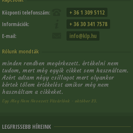
+ 36 1 309 5112
Központi telefonszám:
+ 36 30 341 7578
Információk:
info@klp.hu
E-mail:
Rólunk mondták
minden rendben megérkezett. értékelni nem
tudom, mert még egyik cikket sem használtam.
Azért adtam négy csillagot mert olyankor
kértek tőlem értékelést amikor még nem
használtam a cikkeket.
Egy Meg Nem Nevezett Vásárlónk - október 23.
LEGFRISSEBB HÍREINK