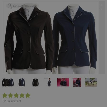
5
(
1
szavazat)