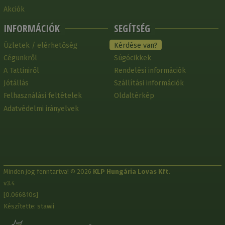
Akciók
INFORMÁCIÓK
SEGÍTSÉG
Üzletek / elérhetőség
Kérdése van?
Cégünkről
Súgócikkek
A Tattiniről
Rendelési információk
Jótállás
Szállítási információk
Felhasználási feltételek
Oldaltérkép
Adatvédelmi irányelvek
Minden jog fenntartva! © 2026
KLP Hungária Lovas Kft.
v3.4
[0.066810s]
Készítette: stawii