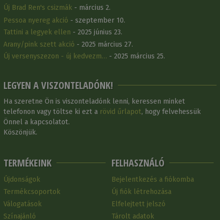
Új Brad Ren's csizmák
- március 2.
Pessoa nyereg akció
- szeptember 10.
Tattini a legyek ellen
- 2025 június 23.
Arany/pink szett akció
- 2025 március 27.
Új versenyszezon - új kedvezm…
- 2025 március 25.
LEGYEN A VISZONTELADÓNK!
Ha szeretne Ön is viszonteladónk lenni, keressen minket
telefonon vagy töltse ki ezt a
rövid űrlapot
, hogy felvehessük
Önnel a kapcsolatot.
Köszönjük.
TERMÉKEINK
FELHASZNÁLÓ
Újdonságok
Bejelentkezés a fiókomba
Termékcsoportok
Új fiók létrehozása
Válogatások
Elfelejtett jelszó
Színajánló
Tárolt adatok