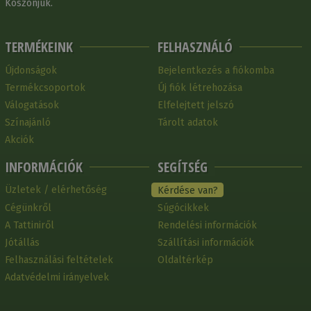
Köszönjük.
TERMÉKEINK
FELHASZNÁLÓ
Újdonságok
Bejelentkezés a fiókomba
Termékcsoportok
Új fiók létrehozása
Válogatások
Elfelejtett jelszó
Színajánló
Tárolt adatok
Akciók
INFORMÁCIÓK
SEGÍTSÉG
Üzletek / elérhetőség
Kérdése van?
Cégünkről
Súgócikkek
A Tattiniről
Rendelési információk
Jótállás
Szállítási információk
Felhasználási feltételek
Oldaltérkép
Adatvédelmi irányelvek