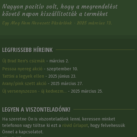
Nagyon pozitív volt, hogy a megrendelést
követő napon kiszállították a terméket
Egy Meg Nem Nevezett Vásárlónk - 2025 március 13.
LEGFRISSEBB HÍREINK
Új Brad Ren's csizmák
- március 2.
Pessoa nyereg akció
- szeptember 10.
Tattini a legyek ellen
- 2025 június 23.
Arany/pink szett akció
- 2025 március 27.
Új versenyszezon - új kedvezm…
- 2025 március 25.
LEGYEN A VISZONTELADÓNK!
Ha szeretne Ön is viszonteladónk lenni, keressen minket
telefonon vagy töltse ki ezt a
rövid űrlapot
, hogy felvehessük
Önnel a kapcsolatot.