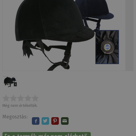
Még nem értékelték.
Megosztás: