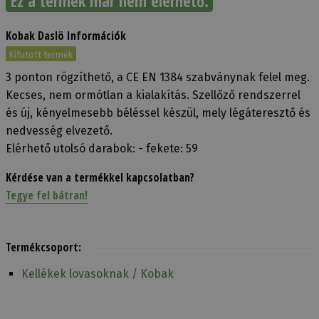
Ez a termék már nem elérhető.
Kobak Daslö Információk
Kifutott termék
3 ponton rögzíthető, a CE EN 1384 szabványnak felel meg.
Kecses, nem ormótlan a kialakítás. Szellőző rendszerrel
és új, kényelmesebb béléssel készül, mely légáteresztő és
nedvesség elvezető.
Elérhető utolsó darabok: - fekete: 59
Kérdése van a termékkel kapcsolatban?
Tegye fel bátran!
Termékcsoport:
Kellékek lovasoknak / Kobak