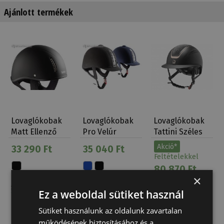
Ajánlott termékek
Lovaglókobak
Lovaglókobak
Lovaglókobak
Matt Ellenző
Pro Velúr
Tattini Széles
Nélkül Tattini
Tattini
Ellenzős Ar…
Akció*
33 290 Ft
35 040 Ft
Feltételekkel
80 870 Ft
×
Ez a weboldal sütiket használ
Sütiket használunk az oldalunk zavartalan
működésének biztosításához és a