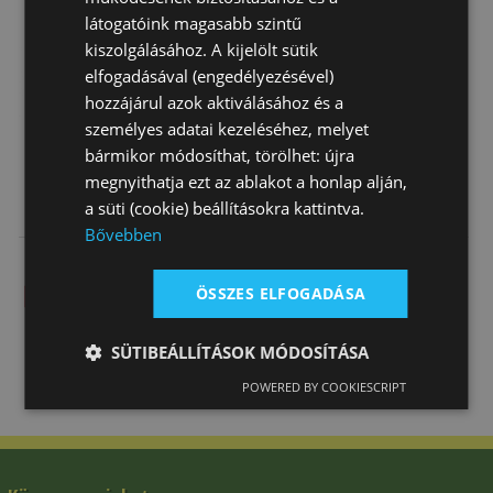
látogatóink magasabb szintű
kiszolgálásához. A kijelölt sütik
elfogadásával (engedélyezésével)
hozzájárul azok aktiválásához és a
személyes adatai kezeléséhez, melyet
bármikor módosíthat, törölhet: újra
megnyithatja ezt az ablakot a honlap alján,
Kobak Tisztító
Lovaglókobak
Lovaglókobak
a süti (cookie) beállításokra kattintva.
Pearson
Klasszikus
Puha Betét
Bővebben
Bársony 3
Giove Tattini
5 970 Ft
22 130 Ft
54 950 Ft
Ponto…
ÖSSZES ELFOGADÁSA
SÜTIBEÁLLÍTÁSOK MÓDOSÍTÁSA
POWERED BY COOKIESCRIPT