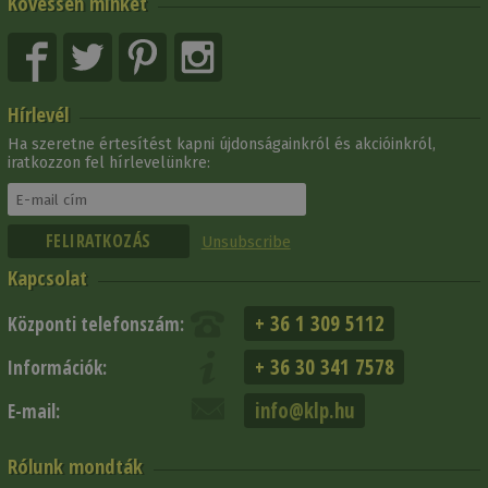
Kövessen minket
Hírlevél
Ha szeretne értesítést kapni újdonságainkról és akcióinkról,
iratkozzon fel hírlevelünkre:
Unsubscribe
Kapcsolat
+ 36 1 309 5112
Központi telefonszám:
+ 36 30 341 7578
Információk:
info@klp.hu
E-mail:
Rólunk mondták