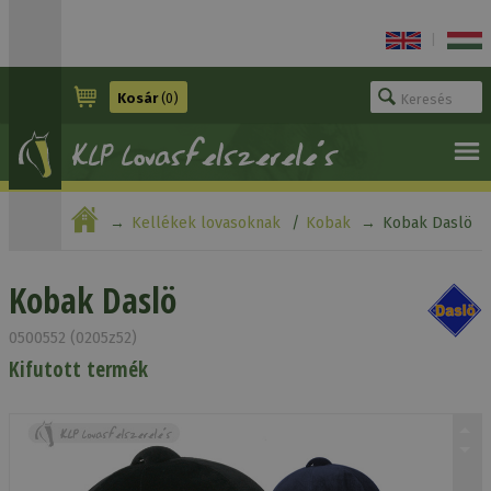
|
Kosár
(0)
Kellékek lovasoknak
Kobak
Kobak Daslö
Kobak Daslö
0500552 (0205z52)
Kifutott termék