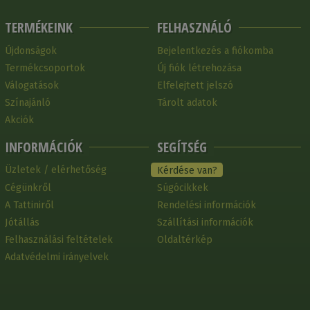
TERMÉKEINK
FELHASZNÁLÓ
Újdonságok
Bejelentkezés a fiókomba
Termékcsoportok
Új fiók létrehozása
Válogatások
Elfelejtett jelszó
Színajánló
Tárolt adatok
Akciók
INFORMÁCIÓK
SEGÍTSÉG
Üzletek / elérhetőség
Kérdése van?
Cégünkről
Súgócikkek
A Tattiniről
Rendelési információk
Jótállás
Szállítási információk
Felhasználási feltételek
Oldaltérkép
Adatvédelmi irányelvek