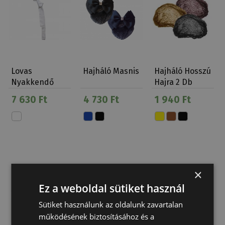
Lovas
Hajháló Masnis
Hajháló Hosszú
Nyakkendő
Hajra 2 Db
Kötött
7 630 Ft
4 730 Ft
1 940 Ft
×
Ez a weboldal sütiket használ
Csak rendelésre
Sütiket használunk az oldalunk zavartalan
működésének biztosításához és a