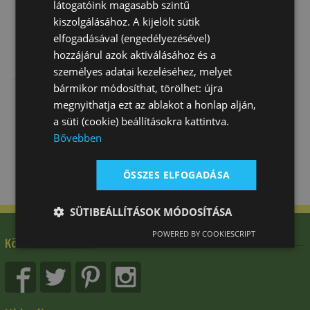
látogatóink magasabb szintű
kiszolgálásához. A kijelölt sütik
elfogadásával (engedélyezésével)
hozzájárul azok aktiválásához és a
Kitűző Két
Kitűző
Hajháló
személyes adatai kezeléséhez, melyet
Lófejjel
Díjszalag
Gyöngyökkel
Strasszal
bármikor módosíthat, törölhet: újra
5 570 Ft
3 420 Ft
4 240 Ft
megnyithatja ezt az ablakot a honlap alján,
a süti (cookie) beállításokra kattintva.
Bővebben
ÖSSZES ELFOGADÁSA
SÜTIBEÁLLÍTÁSOK MÓDOSÍTÁSA
POWERED BY COOKIESCRIPT
Kövessen minket