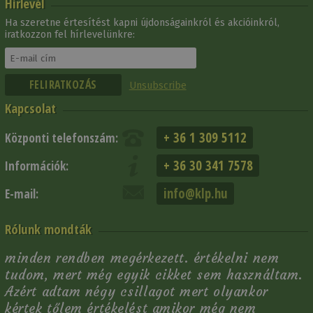
Hírlevél
Ha szeretne értesítést kapni újdonságainkról és akcióinkról,
iratkozzon fel hírlevelünkre:
Unsubscribe
Kapcsolat
+ 36 1 309 5112
Központi telefonszám:
+ 36 30 341 7578
Információk:
info@klp.hu
E-mail:
Rólunk mondták
minden rendben megérkezett. értékelni nem
tudom, mert még egyik cikket sem használtam.
Azért adtam négy csillagot mert olyankor
kértek tőlem értékelést amikor még nem