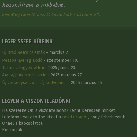
használtam a cikkeket.
Egy Meg Nem Nevezett Vásárlónk - október 23.
LEGFRISSEBB HÍREINK
Új Brad Ren's csizmák
- március 2.
Pessoa nyereg akció
- szeptember 10.
Tattini a legyek ellen
- 2025 június 23.
Arany/pink szett akció
- 2025 március 27.
Új versenyszezon - új kedvezm…
- 2025 március 25.
LEGYEN A VISZONTELADÓNK!
Ha szeretne Ön is viszonteladónk lenni, keressen minket
telefonon vagy töltse ki ezt a
rövid űrlapot
, hogy felvehessük
Önnel a kapcsolatot.
Köszönjük.