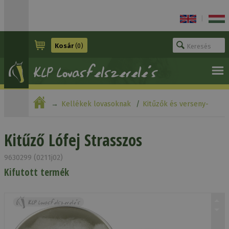
|
Kosár
(0)
Kellékek lovasoknak
Kitűzők és verseny-
felszerelés
Kitűző Lófej Strasszos
Kitűző Lófej Strasszos
9630299 (0211j02)
Kifutott termék