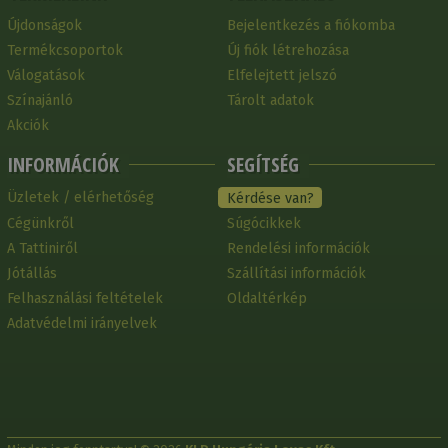
Újdonságok
Bejelentkezés a fiókomba
Termékcsoportok
Új fiók létrehozása
Válogatások
Elfelejtett jelszó
Színajánló
Tárolt adatok
Akciók
INFORMÁCIÓK
SEGÍTSÉG
Üzletek / elérhetőség
Kérdése van?
Cégünkről
Súgócikkek
A Tattiniről
Rendelési információk
Jótállás
Szállítási információk
Felhasználási feltételek
Oldaltérkép
Adatvédelmi irányelvek