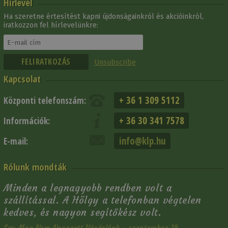
Hírlevél
Ha szeretne értesítést kapni újdonságainkról és akcióinkról,
iratkozzon fel hírlevelünkre:
Unsubscribe
Kapcsolat
+ 36 1 309 5112
Központi telefonszám:
+ 36 30 341 7578
Információk:
info@klp.hu
E-mail:
Rólunk mondták
Minden a legnagyobb rendben volt a
szállítással. A Hölgy a telefonban végtelen
kedves, és nagyon segítőkész volt.
Egy Meg Nem Nevezett Vásárlónk - szeptember 19.