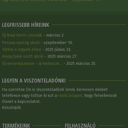
LEGFRISSEBB HÍREINK
Új Brad Ren's csizmák
- március 2.
Pessoa nyereg akció
- szeptember 10.
Tattini a legyek ellen
- 2025 június 23.
Arany/pink szett akció
- 2025 március 27.
Új versenyszezon - új kedvezm…
- 2025 március 25.
LEGYEN A VISZONTELADÓNK!
Ha szeretne Ön is viszonteladónk lenni, keressen minket
telefonon vagy töltse ki ezt a
rövid űrlapot
, hogy felvehessük
Önnel a kapcsolatot.
Köszönjük.
TERMÉKEINK
FELHASZNÁLÓ