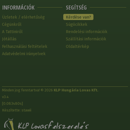
INFORMÁCIÓK
SEGÍTSÉG
Üzletek / elérhetőség
Kérdése van?
Cégünkről
Súgócikkek
A Tattiniről
Rendelési információk
Jótállás
Szállítási információk
Felhasználási feltételek
Oldaltérkép
Adatvédelmi irányelvek
Minden jog fenntartva! © 2026
KLP Hungária Lovas Kft.
v3.4
[0.083480s]
Készítette: stawii