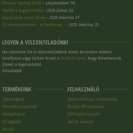
Pessoa nyereg akció
- szeptember 10.
Tattini a legyek ellen
- 2025 június 23.
Arany/pink szett akció
- 2025 március 27.
Új versenyszezon - új kedvezm…
- 2025 március 25.
LEGYEN A VISZONTELADÓNK!
Ha szeretne Ön is viszonteladónk lenni, keressen minket
telefonon vagy töltse ki ezt a
rövid űrlapot
, hogy felvehessük
Önnel a kapcsolatot.
Köszönjük.
TERMÉKEINK
FELHASZNÁLÓ
Újdonságok
Bejelentkezés a fiókomba
Termékcsoportok
Új fiók létrehozása
Válogatások
Elfelejtett jelszó
Színajánló
Tárolt adatok
Akciók