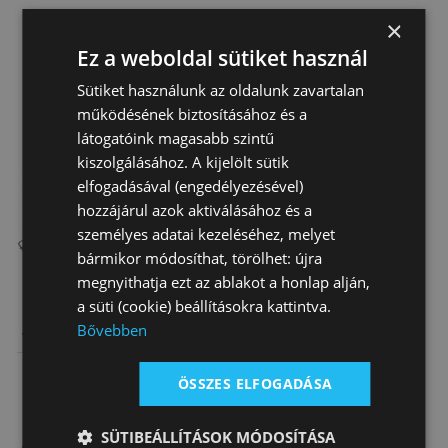
×
Ez a weboldal sütiket használ
Sütiket használunk az oldalunk zavartalan
működésének biztosításához és a
látogatóink magasabb szintű
kiszolgálásához. A kijelölt sütik
elfogadásával (engedélyezésével)
hozzájárul azok aktiválásához és a
személyes adatai kezeléséhez, melyet
bármikor módosíthat, törölhet: újra
megnyithatja ezt az ablakot a honlap alján,
a süti (cookie) beállításokra kattintva.
Heveder
Heveder
Hevederszíj
Bővebben
Western Hátsó
Western
Nylon
Natowa
Natowa
22 820 Ft
24 170 Ft
5 910 Ft
ÖSSZES ELFOGADÁSA
Neopren
SÜTIBEÁLLÍTÁSOK MÓDOSÍTÁSA