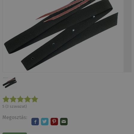
5
(
3
szavazat)
Megosztás: