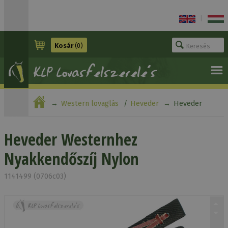
|
Kosár
(0)
Western lovaglás
Heveder
Heveder
Westernhez Nyakkendőszíj Nylon
Heveder Westernhez
Nyakkendőszíj Nylon
1141499 (0706c03)