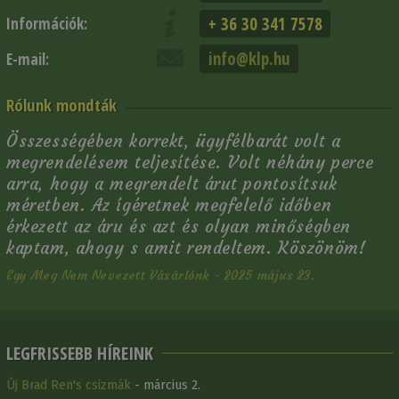
+ 36 30 341 7578
Információk:
info@klp.hu
E-mail:
Rólunk mondták
Összességében korrekt, ügyfélbarát volt a
megrendelésem teljesítése. Volt néhány perce
arra, hogy a megrendelt árut pontosítsuk
méretben. Az ígéretnek megfelelő időben
érkezett az áru és azt és olyan minőségben
kaptam, ahogy s amit rendeltem. Köszönöm!
Egy Meg Nem Nevezett Vásárlónk - 2025 május 23.
LEGFRISSEBB HÍREINK
Új Brad Ren's csizmák
- március 2.