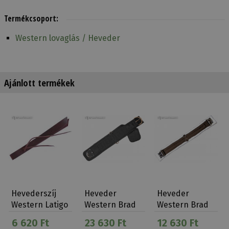
Termékcsoport:
Western lovaglás / Heveder
Ajánlott termékek
Hevederszíj
Heveder
Heveder
Western Latigo
Western Brad
Western Brad
Bőr
Rens
Rens Polár
6 620 Ft
23 630 Ft
12 630 Ft
Tépőzárral