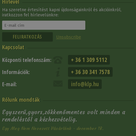
Hírlevél
Ha szeretne értesítést kapni újdonságainkról és akcióinkról,
iratkozzon fel hírlevelünkre:
Unsubscribe
Kapcsolat
+ 36 1 309 5112
Központi telefonszám:
+ 36 30 341 7578
Információk:
info@klp.hu
E-mail:
Rólunk mondták
Egyszerű,gyors,zőkkenőmentes volt minden a
rendeléstől a kézhezvételig.
Egy Meg Nem Nevezett Vásárlónk - december 18.