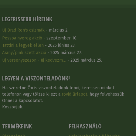
LEGFRISSEBB HÍREINK
Új Brad Ren's csizmák
- március 2.
Pessoa nyereg akció
- szeptember 10.
Tattini a legyek ellen
- 2025 június 23.
Arany/pink szett akció
- 2025 március 27.
Új versenyszezon - új kedvezm…
- 2025 március 25.
LEGYEN A VISZONTELADÓNK!
Ha szeretne Ön is viszonteladónk lenni, keressen minket
telefonon vagy töltse ki ezt a
rövid űrlapot
, hogy felvehessük
Önnel a kapcsolatot.
Köszönjük.
TERMÉKEINK
FELHASZNÁLÓ