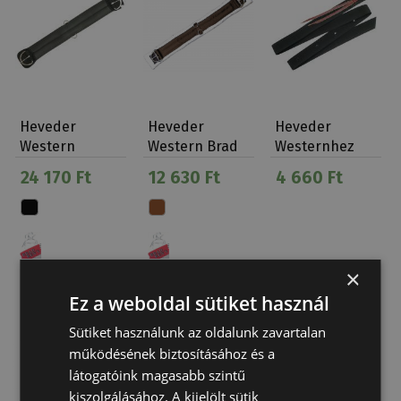
Heveder
Heveder
Heveder
Western
Western Brad
Westernhez
Natowa
Rens Polár
Nyakkendőszíj
24 170 Ft
12 630 Ft
4 660 Ft
Neopren
Nylon
×
Ez a weboldal sütiket használ
Sütiket használunk az oldalunk zavartalan
működésének biztosításához és a
látogatóink magasabb szintű
kiszolgálásához. A kijelölt sütik