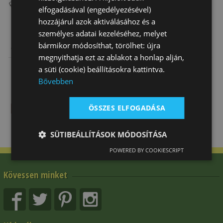
elfogadásával (engedélyezésével)
hozzájárul azok aktiválásához és a
személyes adatai kezeléséhez, melyet
Heveder
Hevederszíj
Nyakkendőszíj
bármikor módosíthat, törölhet: újra
Western Hátsó
Nylon
Latigo Bőr
megnyithatja ezt az ablakot a honlap alján,
Natowa
22 820 Ft
5 910 Ft
10 670 Ft
a süti (cookie) beállításokra kattintva.
Bővebben
ÖSSZES ELFOGADÁSA
SÜTIBEÁLLÍTÁSOK MÓDOSÍTÁSA
POWERED BY COOKIESCRIPT
Kövessen minket