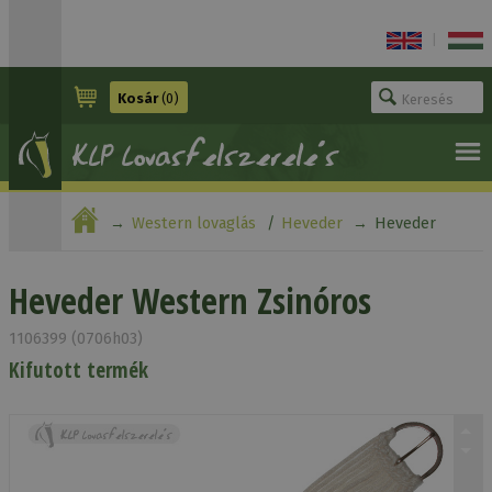
|
Kosár
(0)
Western lovaglás
Heveder
Heveder
Western Zsinóros
Heveder Western Zsinóros
1106399 (0706h03)
Kifutott termék