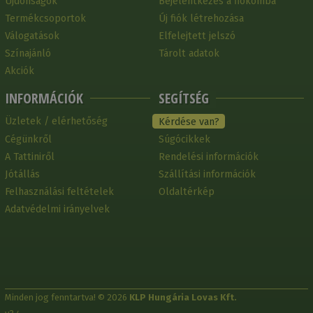
Újdonságok
Bejelentkezés a fiókomba
Termékcsoportok
Új fiók létrehozása
Válogatások
Elfelejtett jelszó
Színajánló
Tárolt adatok
Akciók
INFORMÁCIÓK
SEGÍTSÉG
Üzletek / elérhetőség
Kérdése van?
Cégünkről
Súgócikkek
A Tattiniről
Rendelési információk
Jótállás
Szállítási információk
Felhasználási feltételek
Oldaltérkép
Adatvédelmi irányelvek
Minden jog fenntartva! © 2026
KLP Hungária Lovas Kft.