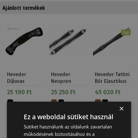
Ajánlott termékek
Top
Heveder
Heveder
Heveder Tattini
Díjlovas
Neopren
Bőr Elasztikus
Neopren Daslö
Elasztikus
Öko
25 190 Ft
25 250 Ft
45 020 Ft
Műszőr Tatti…
×
Ez a weboldal sütiket használ
Sütiket használunk az oldalunk zavartalan
működésének biztosításához és a