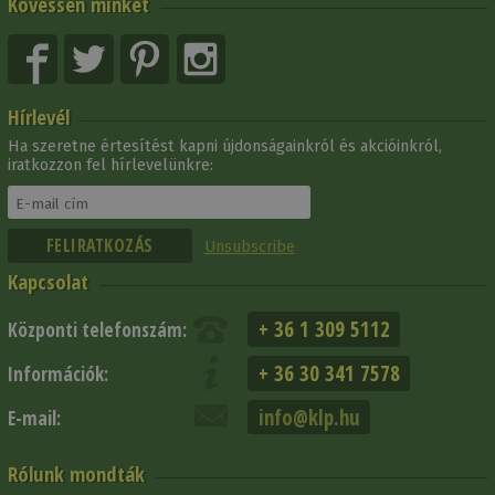
Kövessen minket
Hírlevél
Ha szeretne értesítést kapni újdonságainkról és akcióinkról,
iratkozzon fel hírlevelünkre:
Unsubscribe
Kapcsolat
+ 36 1 309 5112
Központi telefonszám:
+ 36 30 341 7578
Információk:
info@klp.hu
E-mail:
Rólunk mondták