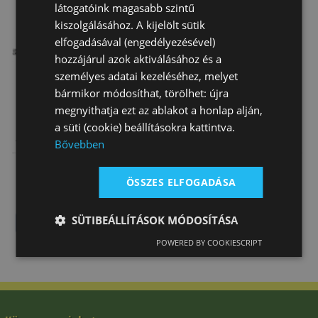
látogatóink magasabb szintű
kiszolgálásához. A kijelölt sütik
elfogadásával (engedélyezésével)
hozzájárul azok aktiválásához és a
személyes adatai kezeléséhez, melyet
bármikor módosíthat, törölhet: újra
megnyithatja ezt az ablakot a honlap alján,
a süti (cookie) beállításokra kattintva.
Heveder
Hevedertok
Heveder Bőr
Bővebben
Wintec Hosszú
Báránybőr
Elasztikus
Super Lágy
Daslö
27 850 Ft
30 770 Ft
22 280 Ft
ÖSSZES ELFOGADÁSA
SÜTIBEÁLLÍTÁSOK MÓDOSÍTÁSA
POWERED BY COOKIESCRIPT