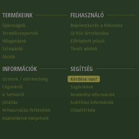
TERMÉKEINK
FELHASZNÁLÓ
Újdonságok
Bejelentkezés a fiókomba
Termékcsoportok
Új fiók létrehozása
Válogatások
Elfelejtett jelszó
Színajánló
Tárolt adatok
Akciók
INFORMÁCIÓK
SEGÍTSÉG
Üzletek / elérhetőség
Kérdése van?
Cégünkről
Súgócikkek
A Tattiniről
Rendelési információk
Jótállás
Szállítási információk
Felhasználási feltételek
Oldaltérkép
Adatvédelmi irányelvek