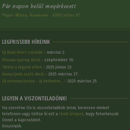
Pár napon belül megérkezett
Páger Márta, Komárom - 2025 július 21.
LEGFRISSEBB HÍREINK
Új Brad Ren's csizmák
- március 2.
Pessoa nyereg akció
- szeptember 10.
Tattini a legyek ellen
- 2025 június 23.
Arany/pink szett akció
- 2025 március 27.
Új versenyszezon - új kedvezm…
- 2025 március 25.
LEGYEN A VISZONTELADÓNK!
Ha szeretne Ön is viszonteladónk lenni, keressen minket
telefonon vagy töltse ki ezt a
rövid űrlapot
, hogy felvehessük
Önnel a kapcsolatot.
Köszönjük.