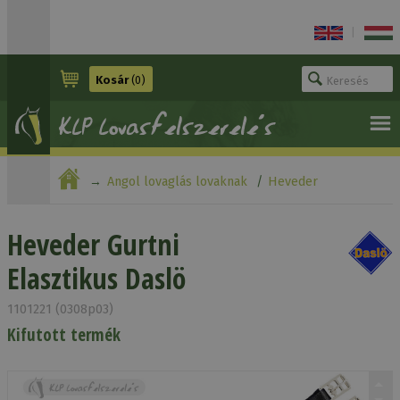
|
Kosár
(0)
Angol lovaglás lovaknak
Heveder
Heveder Gurtni Elasztikus Daslö
Heveder Gurtni
Elasztikus Daslö
1101221 (0308p03)
Kifutott termék