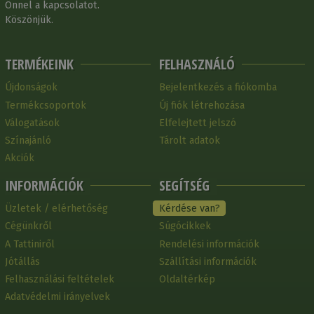
Önnel a kapcsolatot.
Köszönjük.
TERMÉKEINK
FELHASZNÁLÓ
Újdonságok
Bejelentkezés a fiókomba
Termékcsoportok
Új fiók létrehozása
Válogatások
Elfelejtett jelszó
Színajánló
Tárolt adatok
Akciók
INFORMÁCIÓK
SEGÍTSÉG
Üzletek / elérhetőség
Kérdése van?
Cégünkről
Súgócikkek
A Tattiniről
Rendelési információk
Jótállás
Szállítási információk
Felhasználási feltételek
Oldaltérkép
Adatvédelmi irányelvek