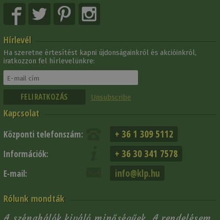
Hírlevél
Ha szeretne értesítést kapni újdonságainkról és akcióinkról,
iratkozzon fel hírlevelünkre:
Unsubscribe
Kapcsolat
+ 36 1 309 5112
Központi telefonszám:
+ 36 30 341 7578
Információk:
info@klp.hu
E-mail:
Rólunk mondták
A szénahálók kiváló minőségűek. A rendelésem