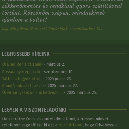
zökkenőmentes és rendkívül gyors szállítással
történt. Köszönöm szépen, mindnekinek
ajánlom a boltot!
Egy Meg Nem Nevezett Vásárlónk - szeptember 15.
LEGFRISSEBB HÍREINK
Új Brad Ren's csizmák
- március 2.
Pessoa nyereg akció
- szeptember 10.
Tattini a legyek ellen
- 2025 június 23.
Arany/pink szett akció
- 2025 március 27.
Új versenyszezon - új kedvezm…
- 2025 március 25.
LEGYEN A VISZONTELADÓNK!
Ha szeretne Ön is viszonteladónk lenni, keressen minket
telefonon vagy töltse ki ezt a
rövid űrlapot
, hogy felvehessük