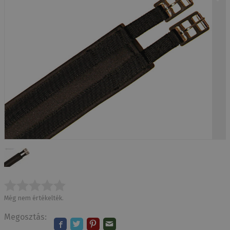
Még nem értékelték.
Megosztás: