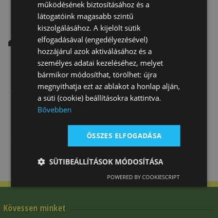
működésének biztosításához és a
Top
látogatóink magasabb szintű
kiszolgálásához. A kijelölt sütik
elfogadásával (engedélyezésével)
hozzájárul azok aktiválásához és a
személyes adatai kezeléséhez, melyet
bármikor módosíthat, törölhet: újra
Heveder Bőr
Hevedertok
Heveder Tattini
megnyithatja ezt az ablakot a honlap alján,
Elasztikus
Műszőr
Hasvédős
a süti (cookie) beállításokra kattintva.
Daslö
Elasztikus
22 280 Ft
6 750 Ft
88 710 Ft
Műs…
Bővebben
ÖSSZES ELFOGADÁSA
SÜTIBEÁLLÍTÁSOK MÓDOSÍTÁSA
POWERED BY COOKIESCRIPT
Kövessen minket