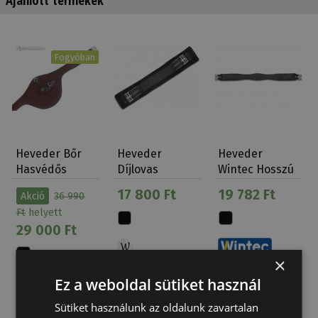
Fogyóban
Heveder Bőr
Heveder
Heveder
Hasvédős
Díjlovas
Wintec Hosszú
Elasztikus
Műszőrös
Elasztikus
17 800 Ft
19 782 Ft
Akció
36 990
Daslö
Ft
helyett
29 000 Ft
×
Ez a weboldal sütiket használ
Sütiket használunk az oldalunk zavartalan