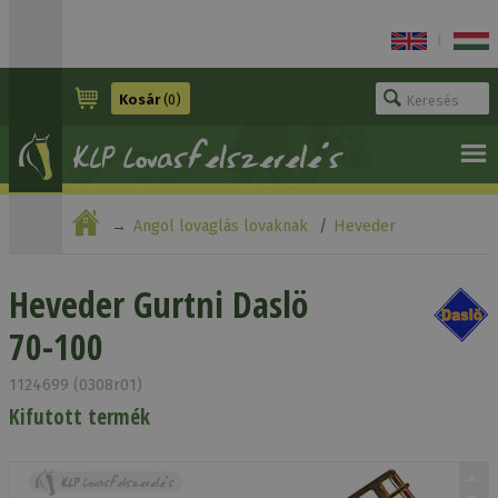
|
Kosár
(0)
Angol lovaglás lovaknak
Heveder
Heveder Gurtni Daslö 70-100
Heveder Gurtni Daslö
70-100
1124699 (0308r01)
Kifutott termék