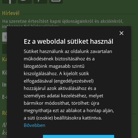
Hírlevél
Ha szeretne értesítést kapni újdonságainkról és akcióinkról,
iratkozzon fel hírlevelünkre:
×
Ez a weboldal sütiket használ
Leiratkozás
Sütiket használunk az oldalunk zavartalan
Kapcsolat
működésének biztosításához és a
látogatóink magasabb szintű
+ 36 1 309 5112
Központi telefonszám:
kiszolgálásához. A kijelölt sütik
elfogadásával (engedélyezésével)
+ 36 30 341 7578
Információk:
hozzájárul azok aktiválásához és a
személyes adatai kezeléséhez, melyet
info@klp.hu
E-mail:
bármikor módosíthat, törölhet: újra
megnyithatja ezt az ablakot a honlap alján,
Rólunk mondták
a süti (cookie) beállításokra kattintva.
Nagyon pozitív volt, hogy a megrendelést
Bővebben
követő napon kiszállították a terméket