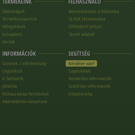
TERMÉKEINK
FELHASZNÁLÓ
Újdonságok
Bejelentkezés a fiókomba
Termékcsoportok
Új fiók létrehozása
Válogatások
Elfelejtett jelszó
Színajánló
Tárolt adatok
Akciók
INFORMÁCIÓK
SEGÍTSÉG
Üzletek / elérhetőség
Kérdése van?
Cégünkről
Súgócikkek
A Tattiniről
Rendelési információk
Jótállás
Szállítási információk
Felhasználási feltételek
Oldaltérkép
Adatvédelmi irányelvek