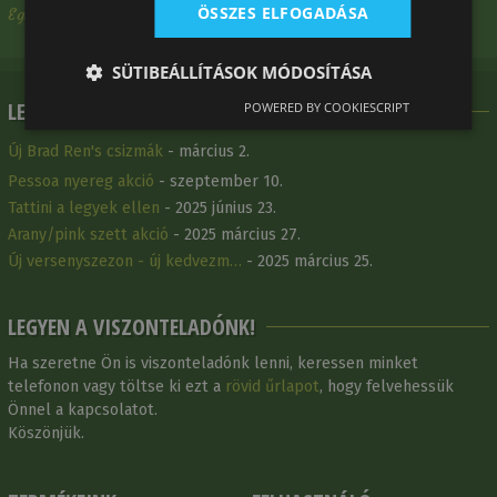
ÖSSZES ELFOGADÁSA
Egy Meg Nem Nevezett Vásárlónk - 2025 március 13.
SÜTIBEÁLLÍTÁSOK MÓDOSÍTÁSA
LEGFRISSEBB HÍREINK
POWERED BY COOKIESCRIPT
Új Brad Ren's csizmák
- március 2.
Pessoa nyereg akció
- szeptember 10.
Tattini a legyek ellen
- 2025 június 23.
Arany/pink szett akció
- 2025 március 27.
Új versenyszezon - új kedvezm…
- 2025 március 25.
LEGYEN A VISZONTELADÓNK!
Ha szeretne Ön is viszonteladónk lenni, keressen minket
telefonon vagy töltse ki ezt a
rövid űrlapot
, hogy felvehessük
Önnel a kapcsolatot.
Köszönjük.