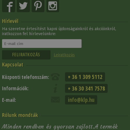
Hírlevél
Ha szeretne értesítést kapni újdonságainkról és akcióinkról,
iratkozzon fel hírlevelünkre:
Leiratkozás
Kapcsolat
+ 36 1 309 5112
Központi telefonszám:
+ 36 30 341 7578
Információk:
info@klp.hu
E-mail:
Rólunk mondták
Minden rendben és gyorsan zajlott.A termék