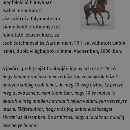
megfelelő ló hiányában
Isabell nem tudott
visszatérni a folyamatosan
kiemelkedő eredményeket
felmutató lovasok közé, ez
csak Satchmoval és Warum nicht FRH-val válhatott valóra
ismét, dupla világbajnoki címmel Aachenben, 2006-ban.
A jövőről pedig saját honlapján így nyilatkozott:
"A cél,
hogy bennmaradjak a nemzetközi top versenyzők között
amilyen sokáig csak lehet, de még 10 évig biztos. Ez persze
még a jövő zenéje, nem tudhatom, hogy 10 év múlva is
akarok-e még minden harmadik héten valamilyen versenyre
utazni. Előfordulhat, hogy más fog akkor elsőbbséget
élvezni az életemben. De az biztos, hogy a lovaknak mindig
lesz helye benne."