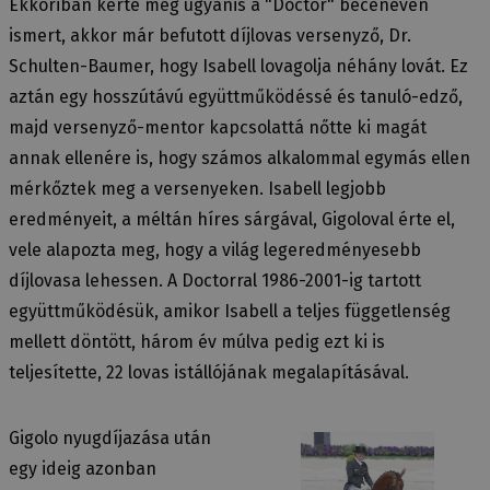
Ekkoriban kérte meg ugyanis a "Doctor" becenéven
ismert, akkor már befutott díjlovas versenyző, Dr.
Schulten-Baumer, hogy Isabell lovagolja néhány lovát. Ez
aztán egy hosszútávú együttműködéssé és tanuló-edző,
majd versenyző-mentor kapcsolattá nőtte ki magát
annak ellenére is, hogy számos alkalommal egymás ellen
mérkőztek meg a versenyeken. Isabell legjobb
eredményeit, a méltán híres sárgával, Gigoloval érte el,
vele alapozta meg, hogy a világ legeredményesebb
díjlovasa lehessen. A Doctorral 1986-2001-ig tartott
együttműködésük, amikor Isabell a teljes függetlenség
mellett döntött, három év múlva pedig ezt ki is
teljesítette, 22 lovas istállójának megalapításával.
Gigolo nyugdíjazása után
egy ideig azonban