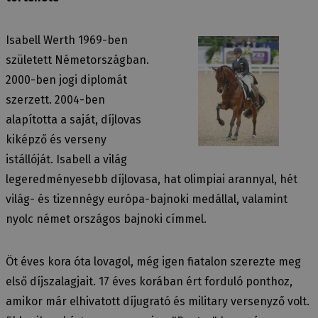
Isabell Werth 1969-ben
született Németországban.
2000-ben jogi diplomát
szerzett. 2004-ben
alapította a saját, díjlovas
kiképző és verseny
istállóját. Isabell a világ
legeredményesebb díjlovasa, hat olimpiai arannyal, hét
világ- és tizennégy európa-bajnoki medállal, valamint
nyolc német országos bajnoki címmel.
Öt éves kora óta lovagol, még igen fiatalon szerezte meg
első díjszalagjait. 17 éves korában ért forduló ponthoz,
amikor már elhivatott díjugrató és military versenyző volt.