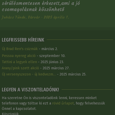
sérülésmentesen érkezett,ami a jó
csomagolásnak köszönhető
Juhász Tünde, Sárvár - 2025 április 1.
LEGFRISSEBB HÍREINK
Új Brad Ren's csizmák
- március 2.
Pessoa nyereg akció
- szeptember 10.
Tattini a legyek ellen
- 2025 június 23.
Arany/pink szett akció
- 2025 március 27.
Új versenyszezon - új kedvezm…
- 2025 március 25.
LEGYEN A VISZONTELADÓNK!
Ha szeretne Ön is viszonteladónk lenni, keressen minket
telefonon vagy töltse ki ezt a
rövid űrlapot
, hogy felvehessük
Önnel a kapcsolatot.
Köszönjük.