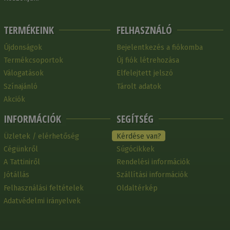
TERMÉKEINK
FELHASZNÁLÓ
Újdonságok
Bejelentkezés a fiókomba
Termékcsoportok
Új fiók létrehozása
Válogatások
Elfelejtett jelszó
Színajánló
Tárolt adatok
Akciók
INFORMÁCIÓK
SEGÍTSÉG
Üzletek / elérhetőség
Kérdése van?
Cégünkről
Súgócikkek
A Tattiniről
Rendelési információk
Jótállás
Szállítási információk
Felhasználási feltételek
Oldaltérkép
Adatvédelmi irányelvek