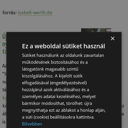
Forrás:
isabell-werth.de
Új Wintec díjlovas
×
nyereg Isabell Werth-
Ez a weboldal sütiket használ
től
Sütiket használunk az oldalunk zavartalan
működésének biztosításához és a
Az Isabell Seat, vagyis
látogatóink magasabb szintű
"Isabell ülés" jellemzője a
kiszolgálásához. A kijelölt sütik
nagyon keskeny és mély középrészű ülés. Az Equigrip
elfogadásával (engedélyezésével)
hozzájárul azok aktiválásához és a
térdtámaszokkal hangsúlyos az ún.
close contact
személyes adatai kezeléséhez, melyet
kapcsolat
. A süllyesztett a kengyelszíj csatornának
bármikor módosíthat, törölhet: újra
köszönhetően nincs a lovas lába útjában a kengyelszíj, az
megnyithatja ezt az ablakot a honlap alján,
állítható Y hevederezéssel pedig a nyereg eleje és hátulja
a süti (cookie) beállításokra kattintva.
is külön rögzíthető. Az ergonomikus kengyellakat nem
Bővebben