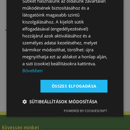
Sütiket használunk az oldalunk zavartalan
működésének biztosításához és a
látogatóink magasabb szintű
kiszolgálásához. A kijelölt sütik
elfogadásával (engedélyezésével)
hozzájárul azok aktiválásához és a
személyes adatai kezeléséhez, melyet
Ostor Kontakt
Ostor Kontakt
Hajtó Ostor
bármikor módosíthat, törölhet: újra
(Parelli)
(Parelli)-Hez
megnyithatja ezt az ablakot a honlap alján,
Kötél Csapó…
a süti (cookie) beállításokra kattintva.
7 000 Ft
3 690 Ft
6 450 Ft
Bővebben
ÖSSZES ELFOGADÁSA
SÜTIBEÁLLÍTÁSOK MÓDOSÍTÁSA
POWERED BY COOKIESCRIPT
Kövessen minket