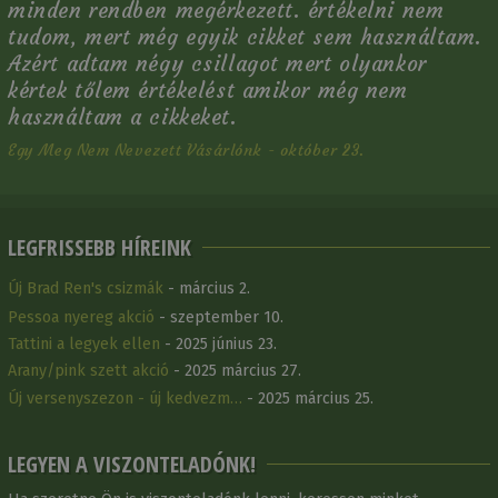
minden rendben megérkezett. értékelni nem
tudom, mert még egyik cikket sem használtam.
Azért adtam négy csillagot mert olyankor
kértek tőlem értékelést amikor még nem
használtam a cikkeket.
Egy Meg Nem Nevezett Vásárlónk - október 23.
LEGFRISSEBB HÍREINK
Új Brad Ren's csizmák
- március 2.
Pessoa nyereg akció
- szeptember 10.
Tattini a legyek ellen
- 2025 június 23.
Arany/pink szett akció
- 2025 március 27.
Új versenyszezon - új kedvezm…
- 2025 március 25.
LEGYEN A VISZONTELADÓNK!