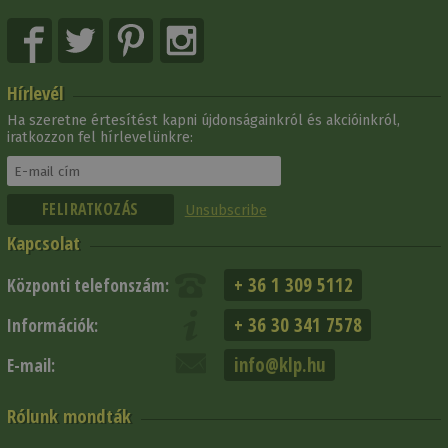
Hírlevél
Ha szeretne értesítést kapni újdonságainkról és akcióinkról,
iratkozzon fel hírlevelünkre:
Unsubscribe
Kapcsolat
+ 36 1 309 5112
Központi telefonszám:
+ 36 30 341 7578
Információk:
info@klp.hu
E-mail:
Rólunk mondták