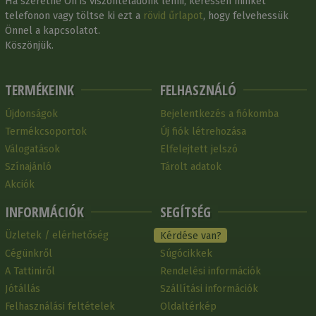
Ha szeretne Ön is viszonteladónk lenni, keressen minket
telefonon vagy töltse ki ezt a
rövid űrlapot
, hogy felvehessük
Önnel a kapcsolatot.
Köszönjük.
TERMÉKEINK
FELHASZNÁLÓ
Újdonságok
Bejelentkezés a fiókomba
Termékcsoportok
Új fiók létrehozása
Válogatások
Elfelejtett jelszó
Színajánló
Tárolt adatok
Akciók
INFORMÁCIÓK
SEGÍTSÉG
Üzletek / elérhetőség
Kérdése van?
Cégünkről
Súgócikkek
A Tattiniről
Rendelési információk
Jótállás
Szállítási információk
Felhasználási feltételek
Oldaltérkép