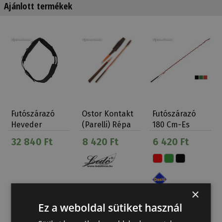
Ajánlott termékek
Futószárazó
Ostor Kontakt
Futószárazó
Heveder
(Parelli) Répa
180 Cm-Es
Neopren
Ostor Daslö
32 840 Ft
8 420 Ft
6 420 Ft
×
Ez a weboldal sütiket használ