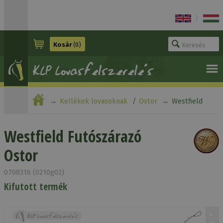
|
Kosár
(0)
Kellékek lovasoknak
Ostor
Westfield
Futószárazó Ostor
Westfield Futószárazó
Ostor
0708316 (0210g02)
Kifutott termék