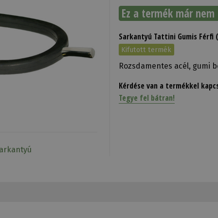
Ez a termék már nem 
Sarkantyú Tattini Gumis Férfi
Kifutott termék
Rozsdamentes acél, gumi bo
Kérdése van a termékkel kapc
Tegye fel bátran!
Sarkantyú