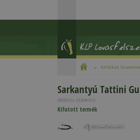
Kellékek lovasokn
Sarkantyú Tattini G
0800154 (0208r01)
Kifutott termék