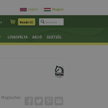
English
|
Magyar
ió
Kosár
(0)
LOVASPÁLYA
AKCIÓ
SEGÍTSÉG
Megosztás: