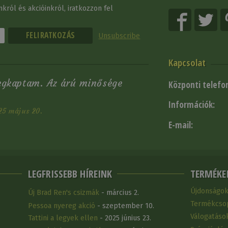
król és akcióinkról, iratkozzon fel
Unsubscribe
Kapcsolat
egkaptam. Az árú minősége
Központi telefo
Információk:
25 május 20.
E-mail:
LEGFRISSEBB HÍREINK
TERMÉKE
Újdonságo
Új Brad Ren's csizmák
- március 2.
Termékcso
Pessoa nyereg akció
- szeptember 10.
Válogatáso
Tattini a legyek ellen
- 2025 június 23.