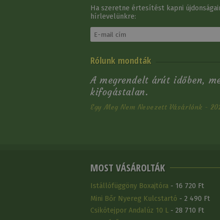
Ha szeretne értesítést kapni újdonságain
hírlevelünkre:
Sarkantyú Pessoa
Rólunk mondták
Klasszikus Női
Rozsdam…
A megrendelt árút időben, m
Akció
10 250 Ft
helyett
kifogástalan.
9 000 Ft
Egy Meg Nem Nevezett Vásárlónk - 20
MOST VÁSÁROLTÁK
Istállófüggöny Boxajtóra
- 16 720 Ft
Mini Bőr Nyereg Kulcstartó
- 2 490 Ft
Csikótejpor Andalúz 10 L
- 28 710 Ft