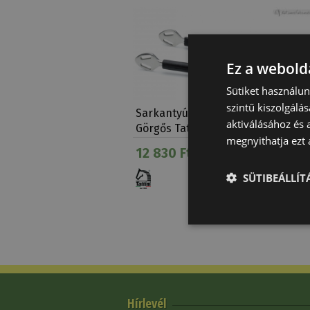
Ez a webolda
Sütiket használu
szintű kiszolgálás
Sarkantyú Gumis
Sarkant
aktiválásához és 
Görgős Tattini Felnőtt
megnyithatja ezt a
12 830 Ft
2 770 
SÜTIBEÁLLÍ
Fogyóban
Hírlevél