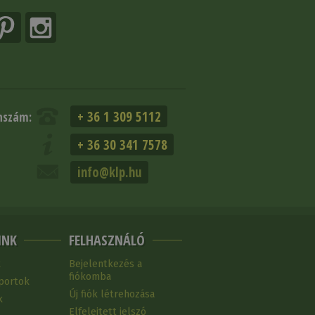
+ 36 1 309 5112
nszám:
+ 36 30 341 7578
info@klp.hu
INK
FELHASZNÁLÓ
k
Bejelentkezés a
fiókomba
portok
Új fiók létrehozása
k
Elfelejtett jelszó