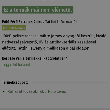
Ez a termék már nem elérhető.
Póló Férfi Sztreccs Csíkos Tattini Információk
Kifutott termék
100% polisztreccses mikro jersey anyagból készült, kiváló
nedvességelvezető, UV és antibakteriális kezeléssel
ellátott. Tattini jelvény a mellkason a bal oldalon.
Kérdése van a termékkel kapcsolatban?
Tegye fel bátran!
Termékcsoport:
Ruházat lovasoknak / Póló lovas