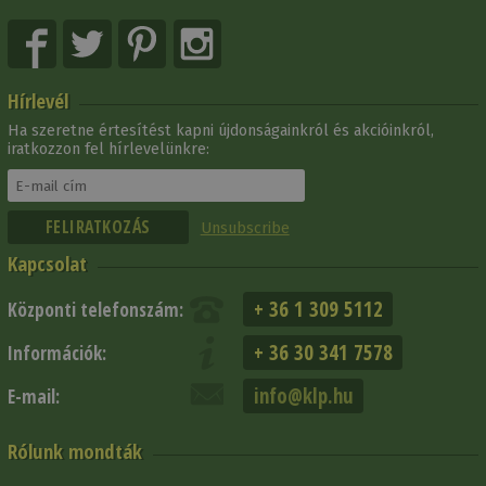
Hírlevél
Ha szeretne értesítést kapni újdonságainkról és akcióinkról,
iratkozzon fel hírlevelünkre:
Unsubscribe
Kapcsolat
+ 36 1 309 5112
Központi telefonszám:
+ 36 30 341 7578
Információk:
info@klp.hu
E-mail:
Rólunk mondták