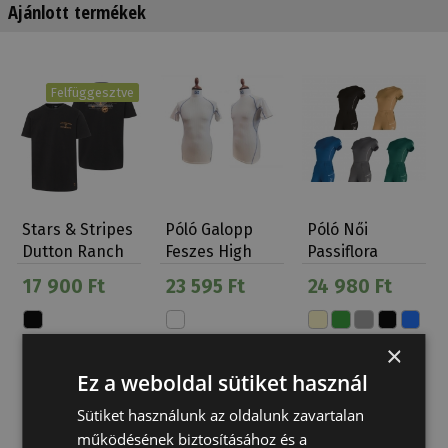
Ajánlott termékek
Felfüggesztve
Stars & Stripes
Póló Galopp
Póló Női
Dutton Ranch
Feszes High
Passiflora
Yellow…
Tech
Tattini
17 900 Ft
23 595 Ft
24 980 Ft
×
Ez a weboldal sütiket használ
Sütiket használunk az oldalunk zavartalan
működésének biztosításához és a