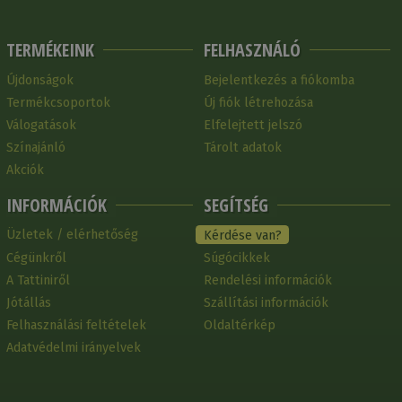
TERMÉKEINK
FELHASZNÁLÓ
Újdonságok
Bejelentkezés a fiókomba
Termékcsoportok
Új fiók létrehozása
Válogatások
Elfelejtett jelszó
Színajánló
Tárolt adatok
Akciók
INFORMÁCIÓK
SEGÍTSÉG
Üzletek / elérhetőség
Kérdése van?
Cégünkről
Súgócikkek
A Tattiniről
Rendelési információk
Jótállás
Szállítási információk
Felhasználási feltételek
Oldaltérkép
Adatvédelmi irányelvek