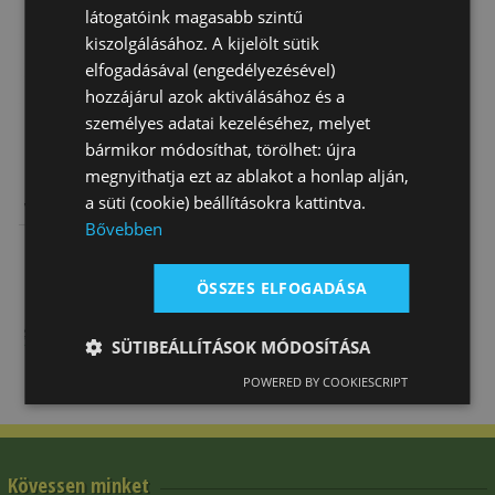
látogatóink magasabb szintű
Fogyóban
kiszolgálásához. A kijelölt sütik
elfogadásával (engedélyezésével)
hozzájárul azok aktiválásához és a
személyes adatai kezeléséhez, melyet
bármikor módosíthat, törölhet: újra
megnyithatja ezt az ablakot a honlap alján,
Lovas Póló Férfi
a süti (cookie) beállításokra kattintva.
Verseny Tattini
Bővebben
27 550 Ft
ÖSSZES ELFOGADÁSA
SÜTIBEÁLLÍTÁSOK MÓDOSÍTÁSA
POWERED BY COOKIESCRIPT
Kövessen minket