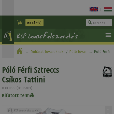
|
Kosár
(0)
Ruházat lovasoknak
Póló lovas
Póló Férfi
Sztreccs Csíkos Tattini
Póló Férfi Sztreccs
Csíkos Tattini
0303199 (0106r01)
Kifutott termék