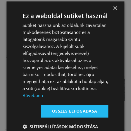
Nyeregalátét
Nyeregalátét
Nyeregalátét
×
Tattini Louvre
Laminált
Lurex Tattini
Ez a weboldal sütiket használ
Arany/pink
Akció*
Akció*
Akció*
Sütiket használunk az oldalunk zavartalan
Tattini
Feltételekkel
Feltételekkel
Feltételekkel
működésének biztosításához és a
35 780 Ft
32 180 Ft
39 000 Ft
látogatóink magasabb szintű
kiszolgálásához. A kijelölt sütik
elfogadásával (engedélyezésével)
hozzájárul azok aktiválásához és a
személyes adatai kezeléséhez, melyet
bármikor módosíthat, törölhet: újra
megnyithatja ezt az ablakot a honlap alján,
a süti (cookie) beállításokra kattintva.
Bővebben
ÖSSZES ELFOGADÁSA
Nyeregalátét
Nyeregalátét
Nyeregalátét
Marnál Szabott
Szalag Szegés
Díjlovas
SÜTIBEÁLLÍTÁSOK MÓDOSÍTÁSA