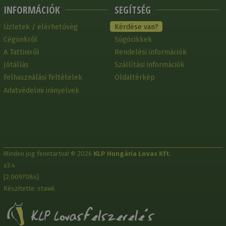
INFORMÁCIÓK
SEGÍTSÉG
Üzletek / elérhetőség
Kérdése van?
Cégünkről
Súgócikkek
A Tattiniről
Rendelési információk
Jótállás
Szállítási információk
Felhasználási feltételek
Oldaltérkép
Adatvédelmi irányelvek
Minden jog fenntartva! © 2026
KLP Hungária Lovas Kft.
v3.4
[2.009708s]
Készítette: stawii