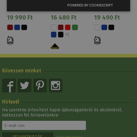
Tattini
Daslö Extra
Gyémánt
Akció*
Akció*
Akció*
POWERED BY COOKIESCRIPT
Steppelés
Feltételekkel
Feltételekkel
Feltételekkel
19 990 Ft
16 480 Ft
19 490 Ft
+2
Kövessen minket
Hírlevél
Ha szeretne értesítést kapni újdonságainkról és akcióinkról,
iratkozzon fel hírlevelünkre: