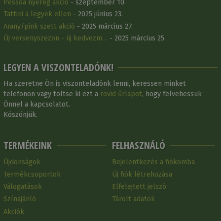
Pessoa nyereg akció
- szeptember 10.
Tattini a legyek ellen
- 2025 június 23.
Arany/pink szett akció
- 2025 március 27.
Új versenyszezon - új kedvezm…
- 2025 március 25.
LEGYEN A VISZONTELADÓNK!
Ha szeretne Ön is viszonteladónk lenni, keressen minket
telefonon vagy töltse ki ezt a
rövid űrlapot
, hogy felvehessük
Önnel a kapcsolatot.
Köszönjük.
TERMÉKEINK
FELHASZNÁLÓ
Újdonságok
Bejelentkezés a fiókomba
Termékcsoportok
Új fiók létrehozása
Válogatások
Elfelejtett jelszó
Színajánló
Tárolt adatok
Akciók