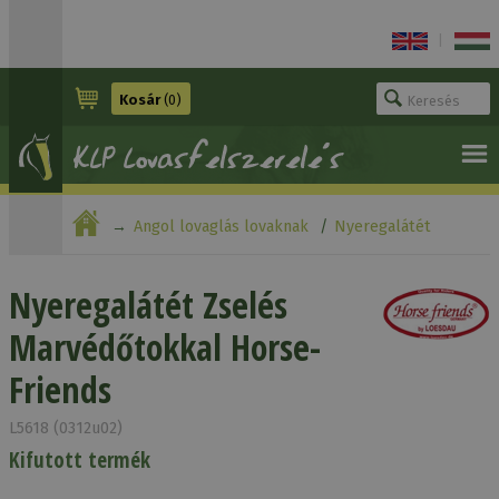
|
Kosár
(0)
Angol lovaglás lovaknak
Nyeregalátét
Nyeregalátét Zselés Marvédőtokkal Horse-Friends
Nyeregalátét Zselés
Marvédőtokkal Horse-
Friends
L5618 (0312u02)
Kifutott termék