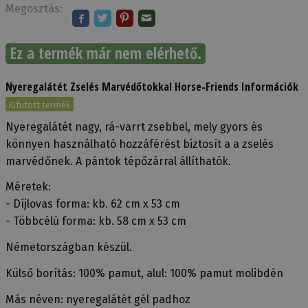
Megosztás:
Ez a termék már nem elérhető.
Nyeregalátét Zselés Marvédőtokkal Horse-Friends Információk
Kifutott termék
Nyeregalátét nagy, rá-varrt zsebbel, mely gyors és
könnyen használható hozzáférést biztosít a a zselés
marvédőnek. A pántok tépőzárral állíthatók.
Méretek:
- Díjlovas forma: kb. 62 cm x 53 cm
- Többcélú forma: kb. 58 cm x 53 cm
Németországban készül.
Külső borítás: 100% pamut, alul: 100% pamut molibdén
Más néven: nyeregalátét gél padhoz