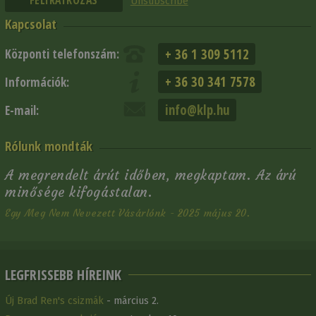
Unsubscribe
Kapcsolat
+ 36 1 309 5112
Központi telefonszám:
+ 36 30 341 7578
Információk:
info@klp.hu
E-mail:
Rólunk mondták
A megrendelt árút időben, megkaptam. Az árú
minősége kifogástalan.
Egy Meg Nem Nevezett Vásárlónk - 2025 május 20.
LEGFRISSEBB HÍREINK
Új Brad Ren's csizmák
- március 2.