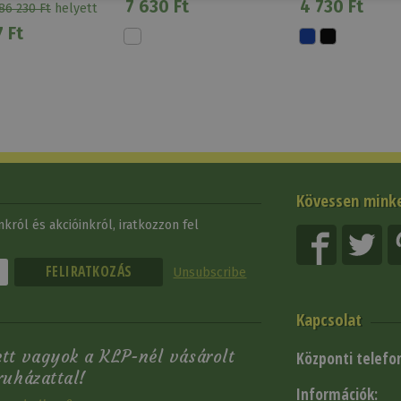
7 630 Ft
4 730 Ft
86 230 Ft
helyett
 Ft
Kövessen mink
król és akcióinkról, iratkozzon fel
Unsubscribe
Kapcsolat
tt vagyok a KLP-nél vásárolt
Központi telefo
ruházattal!
Információk: