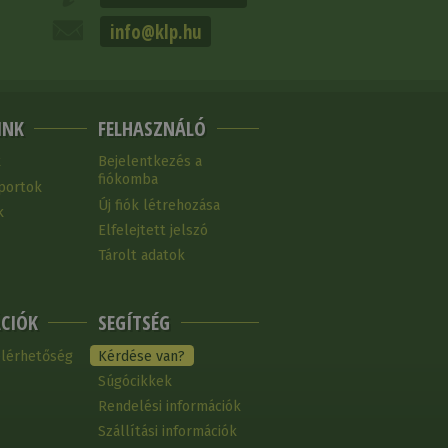
info@klp.hu
INK
FELHASZNÁLÓ
k
Bejelentkezés a
fiókomba
portok
Új fiók létrehozása
k
Elfelejtett jelszó
Tárolt adatok
CIÓK
SEGÍTSÉG
elérhetőség
Kérdése van?
Súgócikkek
Rendelési információk
Szállítási információk