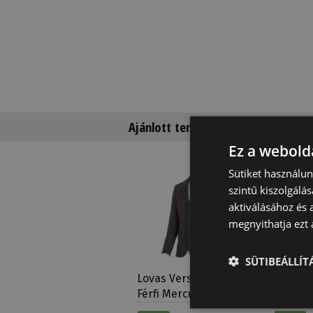
Ajánlott termékek
Ez a webolda
Sütiket használu
Fogyóban
szintű kiszolgálás
aktiválásához és 
megnyithatja ezt a
SÜTIBEÁLLÍ
Lovas Verseny Zakó
Lovas 
Férfi Mercurio Super…
Tattini 