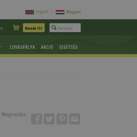
English
|
Magyar
ió
Kosár
(0)
LOVASPÁLYA
AKCIÓ
SEGÍTSÉG
Megosztás: