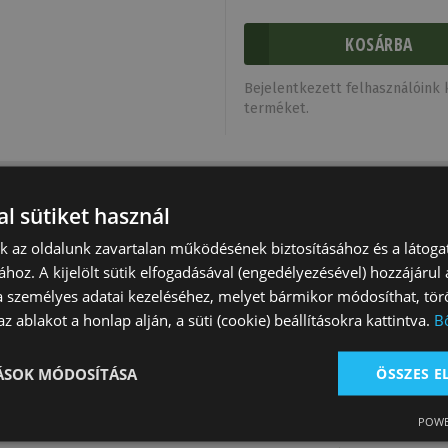
Bejelentkezett felhasználóink k
terméket.
l sütiket használ
nk az oldalunk zavartalan működésének biztosításához és a látog
ához. A kijelölt sütik elfogadásával (engedélyezésével) hozzájárul
a személyes adatai kezeléséhez, melyet bármikor módosíthat, törö
z ablakot a honlap alján, a süti (cookie) beállításokra kattintva.
B
TÁSOK MÓDOSÍTÁSA
ÖSSZES 
Verseny Zakó
Lovas Nyakkendő
Hajháló Masnis
Férfi Sirio
Kötött
POWE