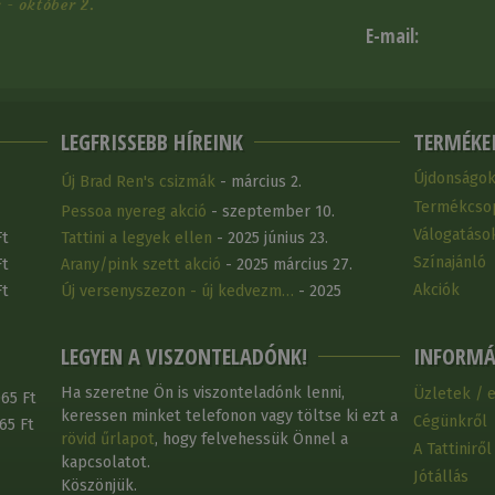
- október 2.
E-mail:
LEGFRISSEBB HÍREINK
TERMÉKE
Újdonságo
Új Brad Ren's csizmák
- március 2.
Termékcso
Pessoa nyereg akció
- szeptember 10.
Válogatáso
Ft
Tattini a legyek ellen
- 2025 június 23.
Színajánló
Ft
Arany/pink szett akció
- 2025 március 27.
Akciók
Ft
Új versenyszezon - új kedvezm…
- 2025
március 25.
LEGYEN A VISZONTELADÓNK!
INFORMÁ
Ha szeretne Ön is viszonteladónk lenni,
Üzletek / 
65 Ft
keressen minket telefonon vagy töltse ki ezt a
Cégünkről
65 Ft
rövid űrlapot
, hogy felvehessük Önnel a
A Tattiniről
kapcsolatot.
Jótállás
Köszönjük.