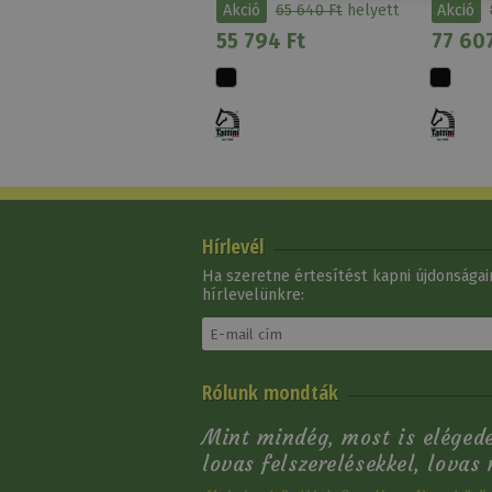
Akció
65 640 Ft
helyett
Akció
55 794 Ft
77 607
Csak rendelésre
Hírlevél
Ha szeretne értesítést kapni újdonságain
hírlevelünkre:
Hajháló Gyöngyökkel
Rólunk mondták
4 240 Ft
Mint mindég, most is elégede
lovas felszerelésekkel, lovas 