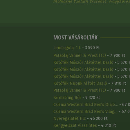
Molnárné Szóláth Erzsébet, Nagykőrös 
MOST VÁSÁROLTÁK
Lenmagolaj 1 L
- 3 590 Ft
Pataolaj Vanner & Prest (1L)
- 7 900 Ft
Kötőfék Műszőr Alátéttel Daslö
- 5 570 
Kötőfék Műszőr Alátéttel Daslö
- 5 570 
Kötőfék Műszőr Alátéttel Daslö
- 5 570 
Kötőfék Nubuk Alátét Daslö
- 7 810 Ft
Pataolaj Vanner & Prest (1L)
- 7 900 Ft
Farmatring Bőr
- 9 320 Ft
Csizma Western Brad Ren's Olajo…
- 67 0
Csizma Western Brad Ren's Világ…
- 67 0
Nyeregalátét Filc
- 46 200 Ft
Kengyelcsat Vízszintes
- 4 310 Ft