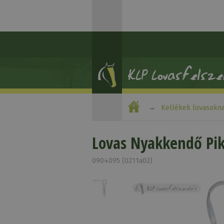
Kellékek lovasokn
Lovas Nyakkendő Pi
0904095 (0211a02)