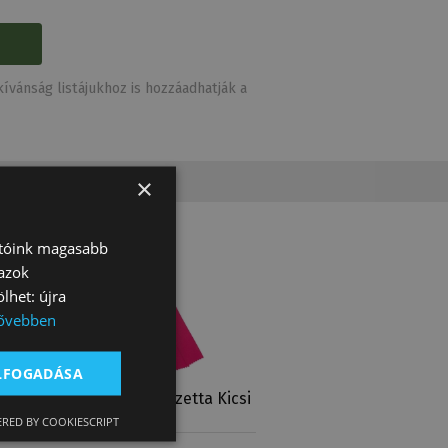
ívánság listájukhoz is hozzáadhatják a
×
atóink magasabb
 azok
lhet: újra
ővebben
ELFOGADÁSA
Díjszalag, Rozetta Kicsi
RED BY COOKIESCRIPT