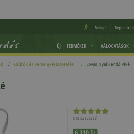
Belépés
Regisztrác
ÚJ
TERMÉKEK
VÁLOGATÁSOK
ak
Kitűzők és verseny-felszerelés
Lovas Nyakkendő Piké
ké
5
(
2
szavazat)
6 310 Ft