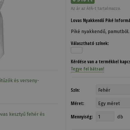
Az ár az ÁFÁ-t tartalmazza.
Lovas Nyakkendő Piké Inform
Piké nyakkendő, pamutból.
Választható színek:
Kérdése van a termékkel kapc
Tegye fel bátran!
itűzők és verseny-
Szín:
Méret:
ovas kesztyű fehér és
Mennyiség:
db