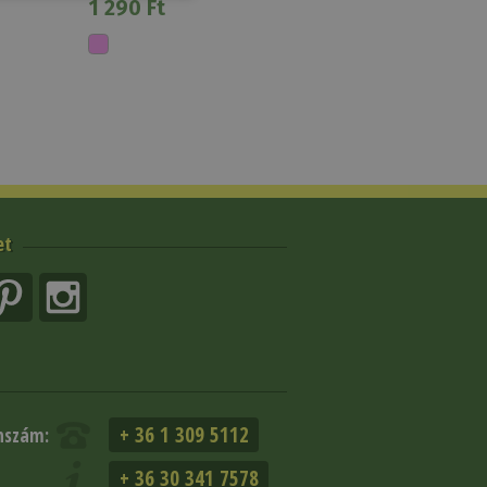
1 290 Ft
et
+ 36 1 309 5112
nszám:
+ 36 30 341 7578