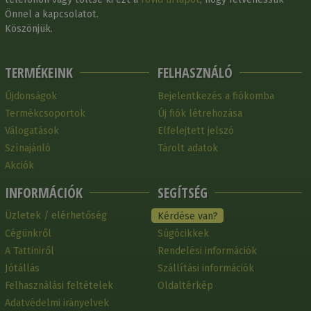
Önnel a kapcsolatot.
Köszönjük.
TERMÉKEINK
FELHASZNÁLÓ
Újdonságok
Bejelentkezés a fiókomba
Termékcsoportok
Új fiók létrehozása
Válogatások
Elfelejtett jelszó
Színajánló
Tárolt adatok
Akciók
INFORMÁCIÓK
SEGÍTSÉG
Üzletek / elérhetőség
Kérdése van?
Cégünkről
Súgócikkek
A Tattiniről
Rendelési információk
Jótállás
Szállítási információk
Felhasználási feltételek
Oldaltérkép
Adatvédelmi irányelvek