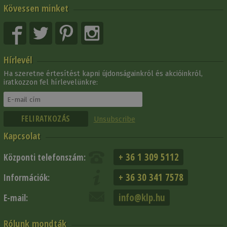
Kövessen minket
Hírlevél
Ha szeretne értesítést kapni újdonságainkról és akcióinkról,
iratkozzon fel hírlevelünkre:
Unsubscribe
Kapcsolat
+ 36 1 309 5112
Központi telefonszám:
+ 36 30 341 7578
Információk:
info@klp.hu
E-mail:
Rólunk mondták