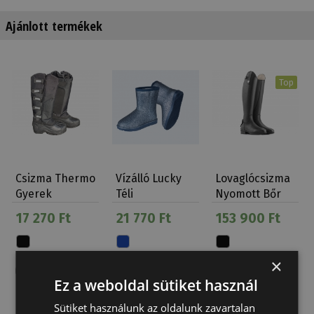
Ajánlott termékek
Top
Csizma Thermo
Vízálló Lucky
Lovaglócsizma
Gyerek
Téli
Nyomott Bőr
Loesdau
Gumicsizma
Tattini Bracco
17 270 Ft
21 770 Ft
153 900 Ft
Csillámos
×
Ez a weboldal sütiket használ
Sütiket használunk az oldalunk zavartalan