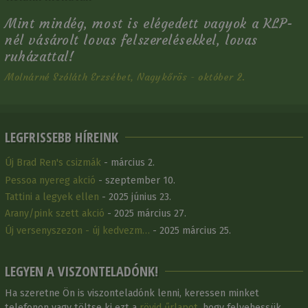
Mint mindég, most is elégedett vagyok a KLP-
nél vásárolt lovas felszerelésekkel, lovas
ruházattal!
Molnárné Szóláth Erzsébet, Nagykőrös - október 2.
LEGFRISSEBB HÍREINK
Új Brad Ren's csizmák
- március 2.
Pessoa nyereg akció
- szeptember 10.
Tattini a legyek ellen
- 2025 június 23.
Arany/pink szett akció
- 2025 március 27.
Új versenyszezon - új kedvezm…
- 2025 március 25.
LEGYEN A VISZONTELADÓNK!
Ha szeretne Ön is viszonteladónk lenni, keressen minket
telefonon vagy töltse ki ezt a
rövid űrlapot
, hogy felvehessük