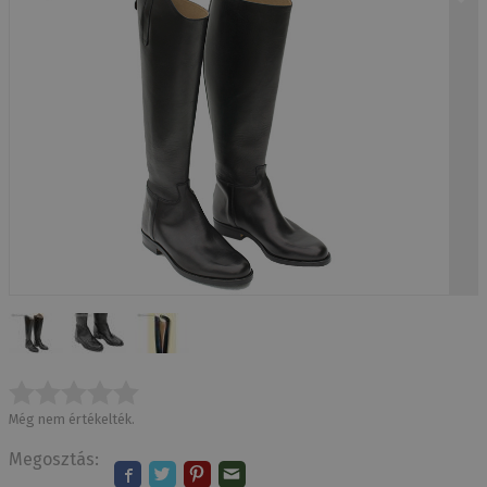
Még nem értékelték.
Megosztás: