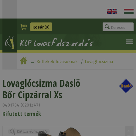
|
Kosár
(0)
Kellékek lovasoknak
Lovaglócsizma
Lovaglócsizma Daslö Bőr Cipzárral Xs
Lovaglócsizma Daslö
Bőr Cipzárral Xs
0401734 (0201z47)
Kifutott termék