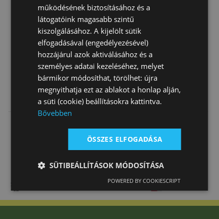
működésének biztosításához és a
látogatóink magasabb szintű
Fogyóban
kiszolgálásához. A kijelölt sütik
elfogadásával (engedélyezésével)
hozzájárul azok aktiválásához és a
személyes adatai kezeléséhez, melyet
bármikor módosíthat, törölhet: újra
megnyithatja ezt az ablakot a honlap alján,
Lovaglócsizma
Csizma Thermo
Csizma
a süti (cookie) beállításokra kattintva.
Fűzős Sima Bőr
Loesdau
Western Brad
Bővebben
Tattini Bo…
Ren's Világos
19 270 Ft
Akció
105 360
Akció
78 900
Barna
Ft
helyett
Ft
helyett
ÖSSZES ELFOGADÁSA
79 000 Ft
67 065 Ft
SÜTIBEÁLLÍTÁSOK MÓDOSÍTÁSA
POWERED BY COOKIESCRIPT