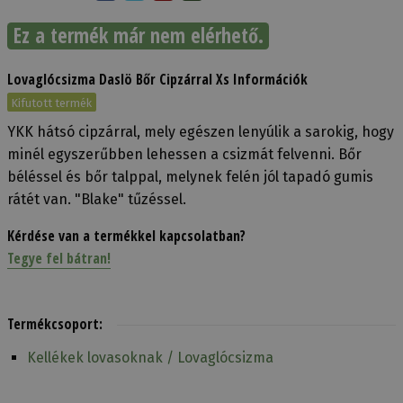
Ez a termék már nem elérhető.
Lovaglócsizma Daslö Bőr Cipzárral Xs Információk
Kifutott termék
YKK hátsó cipzárral, mely egészen lenyúlik a sarokig, hogy
minél egyszerűbben lehessen a csizmát felvenni. Bőr
béléssel és bőr talppal, melynek felén jól tapadó gumis
rátét van. "Blake" tűzéssel.
Kérdése van a termékkel kapcsolatban?
Tegye fel bátran!
Termékcsoport:
Kellékek lovasoknak / Lovaglócsizma