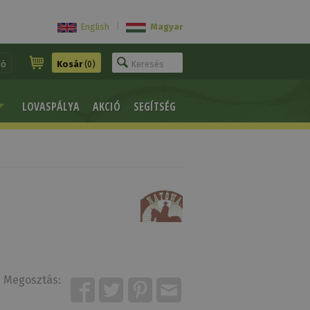
English
|
Magyar
ió
Kosár
(0)
LOVASPÁLYA
AKCIÓ
SEGÍTSÉG
Megosztás: