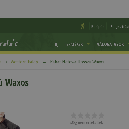
Belépés
Regisztrác
ÚJ
TERMÉKEK
VÁLOGATÁSOK
k
Western kalap
Kabát Natowa Hosszú Waxos
ú Waxos
Még nem értékelték.