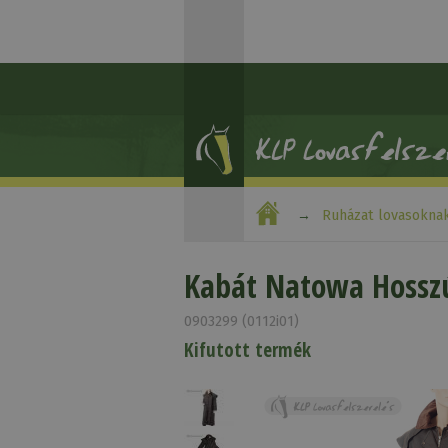
Ruházat lovasokna
Kabát Natowa Hossz
0903299 (0112i01)
Kifutott termék