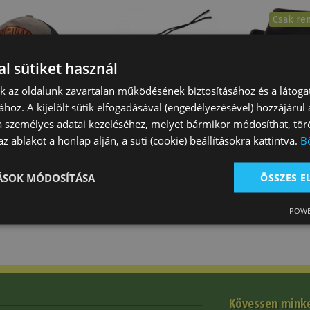
Csak re
l sütiket használ
nk az oldalunk zavartalan működésének biztosításához és a látog
ához. A kijelölt sütik elfogadásával (engedélyezésével) hozzájárul
 Stripes Dutton
Kalap Westernhez
Kalap Western 
a személyes adatai kezeléséhez, melyet bármikor módosíthat, törö
Yellow…
Lekötőzsinór
z ablakot a honlap alján, a süti (cookie) beállításokra kattintva.
B
0 Ft
1 210 Ft
27 900 Ft
TÁSOK MÓDOSÍTÁSA
ÖSSZES 
POWE
Kövessen mink