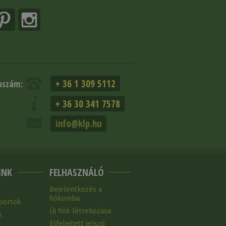
+ 36 1 309 5112
nszám:
+ 36 30 341 7578
info@klp.hu
INK
FELHASZNÁLÓ
k
Bejelentkezés a
fiókomba
portok
Új fiók létrehozása
k
Elfelejtett jelszó