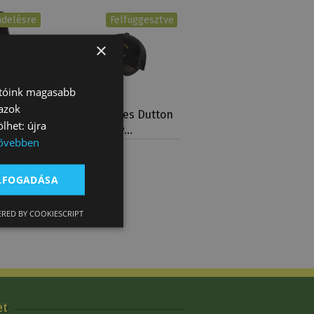
ndelésre
Felfüggesztve
×
atóink magasabb
 azok
Gyapjú
Stars & Stripes Dutton
lhet: újra
Ranch Yellow…
ővebben
16 900 Ft
ELFOGADÁSA
RED BY COOKIESCRIPT
et