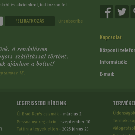
król és akcióinkról, iratkozzon fel
Unsubscribe
Kapcsolat
űek. A rendelésem
Központi telefo
ors szállítással történt.
Információk:
k ajánlom a boltot!
eptember 15.
E-mail:
LEGFRISSEBB HÍREINK
TERMÉKE
Újdonságo
Új Brad Ren's csizmák
- március 2.
Termékcso
Pessoa nyereg akció
- szeptember 10.
Válogatáso
Ft
Tattini a legyek ellen
- 2025 június 23.