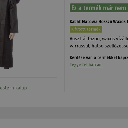
Ez a termék már nem 
Kabát Natowa Hosszú Waxos 
Kifutott termék
Ausztrál fazon, waxos vízá
varrással, hátsó szellőzéss
Kérdése van a termékkel kapc
Tegye fel bátran!
estern kalap