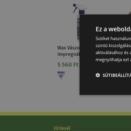
Ez a webolda
Sütiket használu
szintű kiszolgálás
Wax Vászon
Stars &
aktiválásához és 
Impregnáló (300 Ml)
Ranch 
megnyithatja ezt a
5 560 Ft
16 90
SÜTIBEÁLLÍ
Hírlevél