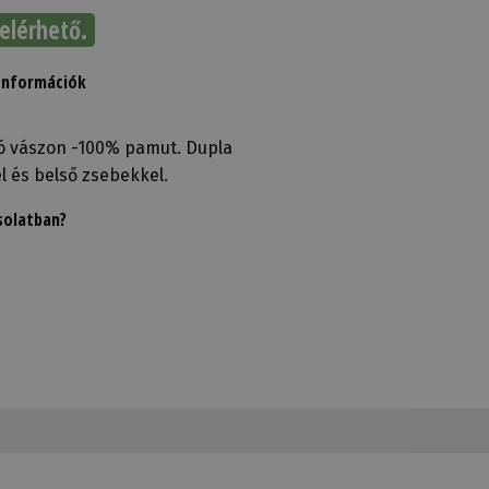
elérhető.
Információk
lló vászon -100% pamut. Dupla
el és belső zsebekkel.
solatban?