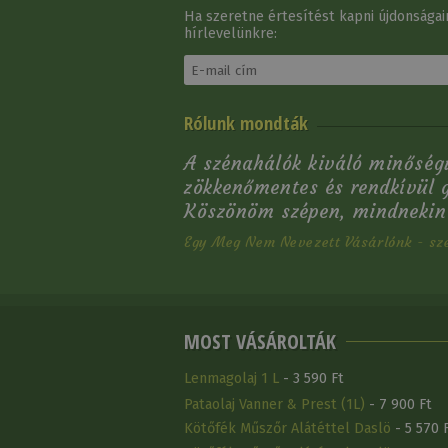
Ha szeretne értesítést kapni újdonságain
hírlevelünkre:
Rólunk mondták
A szénahálók kiváló minőség
zökkenőmentes és rendkívül gy
Köszönöm szépen, mindnekine
Egy Meg Nem Nevezett Vásárlónk - sz
MOST VÁSÁROLTÁK
Lenmagolaj 1 L
- 3 590 Ft
Pataolaj Vanner & Prest (1L)
- 7 900 Ft
Kötőfék Műszőr Alátéttel Daslö
- 5 570 