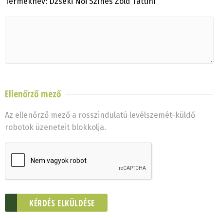
Terméknév: Dzseki Női Színes Zöld Tattini
Ellenőrző mező
Az ellenőrző mező a rosszindulatú levélszemét-küldő
robotok üzeneteit blokkolja.